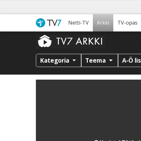
Netti-TV
Arkki
TV-opas
Kategoria
Teema
A-Ö li