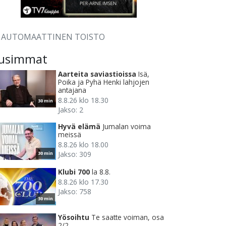
AUTOMAATTINEN TOISTO
usimmat
Aarteita saviastioissa
Isä,
Poika ja Pyhä Henki lahjojen
antajana
8.8.26 klo 18.30
30 min
Jakso: 2
Hyvä elämä
Jumalan voima
meissä
8.8.26 klo 18.00
Jakso: 309
30 min
Klubi 700
la 8.8.
8.8.26 klo 17.30
Jakso: 758
30 min
Yösoihtu
Te saatte voiman, osa
2/2