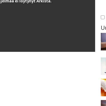
jelmaa ei löytynyt Arkista.
U