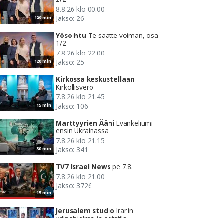
8.8.26 klo 00.00
Jakso: 26
120 min
Yösoihtu
Te saatte voiman, osa
1/2
7.8.26 klo 22.00
Jakso: 25
120 min
Kirkossa keskustellaan
Kirkollisvero
7.8.26 klo 21.45
Jakso: 106
15 min
Marttyyrien Ääni
Evankeliumi
ensin Ukrainassa
7.8.26 klo 21.15
Jakso: 341
30 min
TV7 Israel News
pe 7.8.
7.8.26 klo 21.00
Jakso: 3726
15 min
Jerusalem studio
Iranin