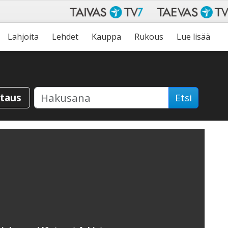
Lahjoita
Lehdet
Kauppa
Rukous
Lue lisää
staus
Etsi