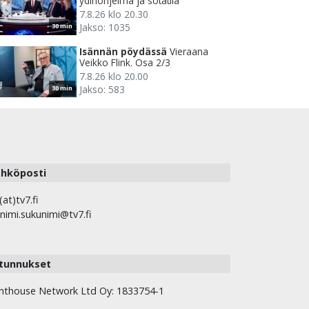
ydinohjelma ja sotatila
7.8.26 klo 20.30
Jakso: 1035
30 min
Isännän pöydässä
Vieraana
Veikko Flink. Osa 2/3
7.8.26 klo 20.00
Jakso: 583
30 min
hköposti
(at)tv7.fi
nimi.sukunimi@tv7.fi
tunnukset
hthouse Network Ltd Oy: 1833754-1