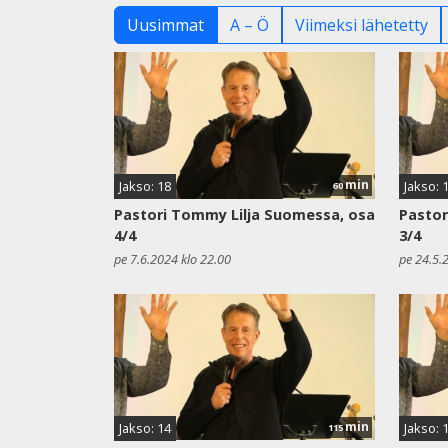
Uusimmat
A – Ö
Viimeksi lähetetty
min
Jakso: 18
Jakso: 
60
Pastori Tommy Lilja Suomessa, osa
Pastor
4/4
3/4
pe 7.6.2024 klo 22.00
pe 24.5.
min
Jakso: 14
Jakso: 
115