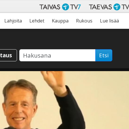
Lahjoita
Lehdet
Kauppa
Rukous
Lue lisää
staus
Etsi