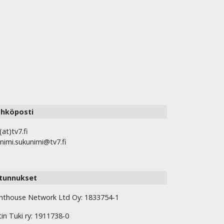
hköposti
(at)tv7.fi
nimi.sukunimi@tv7.fi
tunnukset
hthouse Network Ltd Oy: 1833754-1
tin Tuki ry: 1911738-0