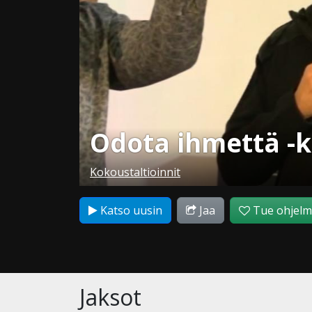
Odota ihmettä -k
Kokoustaltioinnit
Katso uusin
Jaa
Tue ohjel
Jaksot