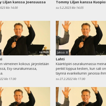
Liljan kanssa Joensuussa
Tommy Liljan kanssa Kuopio
2023 klo 14.00
su 5.2.2023 klo 14.05
min
9
Jakso: 8
115
ki
Lahti
en viimeinen kokous järjestetään
Kääntöpiiri-seurakunnassa mein
issä, Esy-seurakunnassa,
penkit loppua kesken, kun sali on
sa.
täynnä evankeliumin janoisia ihmi
022 klo 17.00
su 27.2.2022 klo 17.00