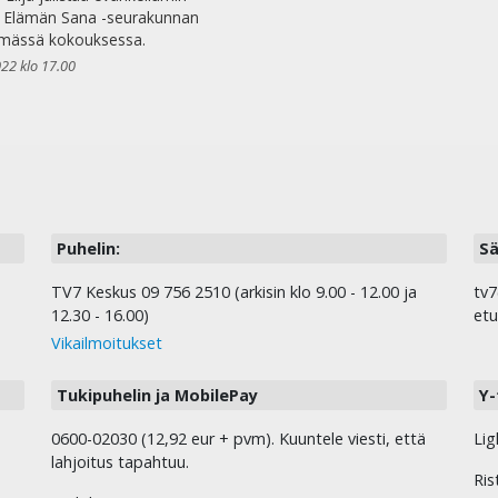
a Elämän Sana -seurakunnan
imässä kokouksessa.
022 klo 17.00
Puhelin:
Sä
TV7 Keskus 09 756 2510 (arkisin klo 9.00 - 12.00 ja
tv7
12.30 - 16.00)
etu
Vikailmoitukset
Tukipuhelin ja MobilePay
Y-
0600-02030 (12,92 eur + pvm). Kuuntele viesti, että
Lig
lahjoitus tapahtuu.
Ris