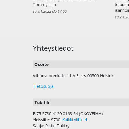
Tommy Lilja.
totuutt
isännö
su 9.1.2022 klo 17.00
su 2.1.2
Yhteystiedot
Osoite
Vilhonvuorenkatu 11 A 3. krs 00500 Helsinki
Tietosuoja
Tukitili
FI75 5780 4120 0163 54 (OKOYFIHH).
Yleisviite: 9700.
Kaikki viitteet
.
Saaja: Ristin Tuki ry