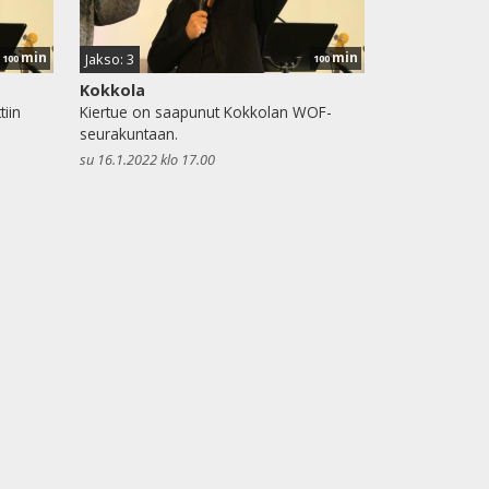
min
min
Jakso: 3
100
100
Kokkola
iin
Kiertue on saapunut Kokkolan WOF-
seurakuntaan.
su 16.1.2022 klo 17.00