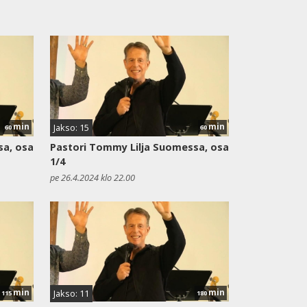
min
min
Jakso: 15
60
60
sa, osa
Pastori Tommy Lilja Suomessa, osa
1/4
pe 26.4.2024 klo 22.00
min
min
Jakso: 11
115
180