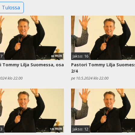
Tulossa
min
17
Jakso: 16
60
i Tommy Lilja Suomessa, osa
Pastori Tommy Lilja Suomes
2/4
2024 klo 22.00
pe 10.5.2024 klo 22.00
min
13
Jakso: 12
120