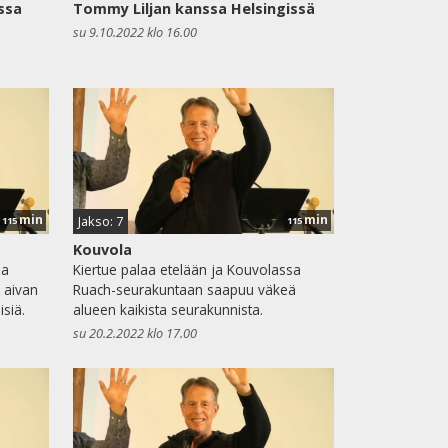
ssa
Tommy Liljan kanssa Helsingissä
su 9.10.2022 klo 16.00
min
min
Jakso: 7
115
115
Kouvola
aa
Kiertue palaa etelään ja Kouvolassa
 aivan
Ruach-seurakuntaan saapuu väkeä
siä.
alueen kaikista seurakunnista.
su 20.2.2022 klo 17.00