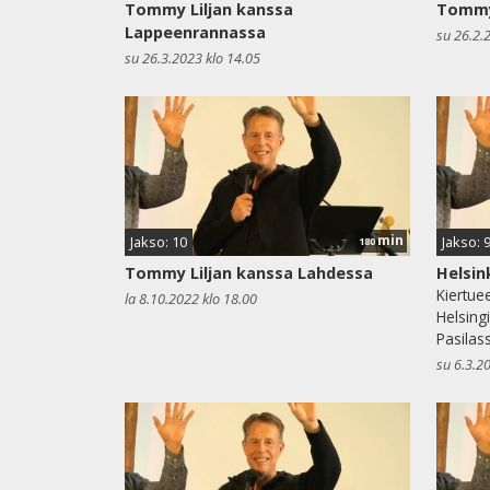
Tommy Liljan kanssa
Tommy 
Lappeenrannassa
su 26.2.
su 26.3.2023 klo 14.05
min
Jakso: 10
Jakso: 
180
Tommy Liljan kanssa Lahdessa
Helsin
Kiertue
la 8.10.2022 klo 18.00
Helsing
Pasilas
su 6.3.2