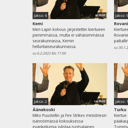
min
Jakso: 6
Jakso: 
95
Kemi
Rovan
Meri-Lapin kokous järjestettiin kiertueen
Kiertue
pienimmässä, mutta ei vähäisimmässä
Rovaniem
seurakunnassa, Kemin
paikall
helluntaiseurakunnassa.
su 30.1.
su 6.2.2022 klo 17.00
min
Jakso: 2
Jakso: 
110
Äänekoski
Turku
Miko Puustellin ja Fire Strikes ministriesin
Kiertue
isännöimässä kokouksessa
pääkaup
evankeliumia julistaa ruotsalainen
Tommy L