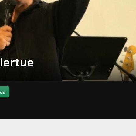
iertue
maa