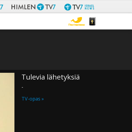
Tulevia lähetyksiä
-
TV-opas »