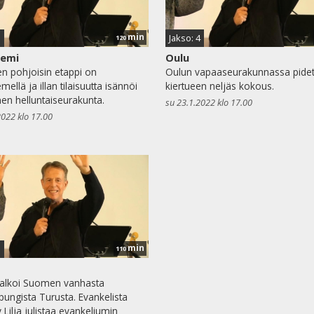
min
5
Jakso: 4
120
iemi
Oulu
en pohjoisin etappi on
Oulun vapaaseurakunnassa pidett
ellä ja illan tilaisuutta isännöi
kiertueen neljäs kokous.
inen helluntaiseurakunta.
su 23.1.2022 klo 17.00
2022 klo 17.00
min
1
110
 alkoi Suomen vanhasta
ungista Turusta. Evankelista
ilja julistaa evankeliumin