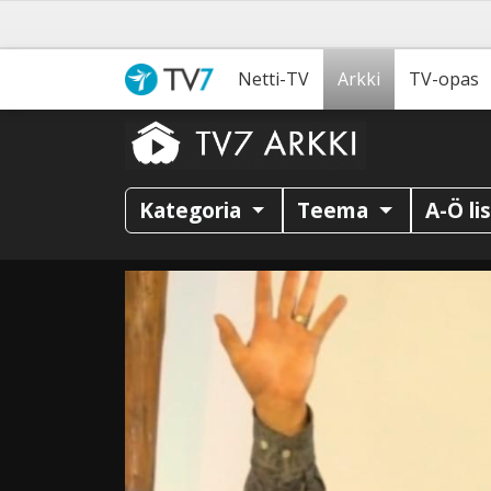
Netti-TV
Arkki
TV-opas
Kategoria
Teema
A-Ö li