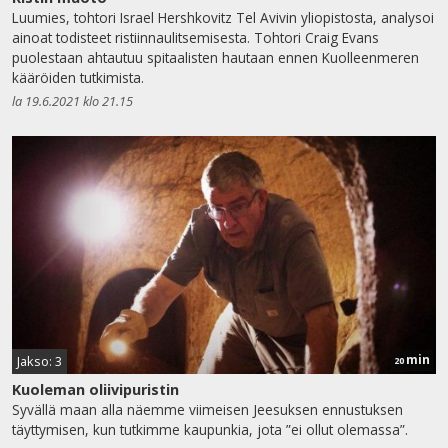
Luumies, tohtori Israel Hershkovitz Tel Avivin yliopistosta, analysoi
ainoat todisteet ristiinnaulitsemisesta. Tohtori Craig Evans
puolestaan ahtautuu spitaalisten hautaan ennen Kuolleenmeren
kääröiden tutkimista.
la 19.6.2021 klo 21.15
min
Jakso: 3
20
Kuoleman oliivipuristin
Syvällä maan alla näemme viimeisen Jeesuksen ennustuksen
täyttymisen, kun tutkimme kaupunkia, jota ”ei ollut olemassa”.