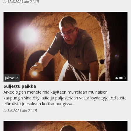
la 12.6.2021 klo 21.15
min
Jakso: 2
20
Suljettu paikka
Arkeologian menetelmiä käyttäen murretaan muinaisen
kaupungin sinetöity lattia ja paljastetaan vasta löydettyjä todisteita
elämästä Jeesuksen kotikaupungissa.
la 5.6.2021 klo 21.15