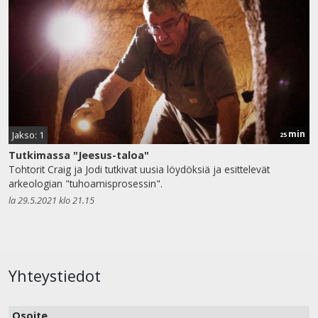
min
Jakso: 1
25
Tutkimassa "Jeesus-taloa"
Tohtorit Craig ja Jodi tutkivat uusia löydöksiä ja esittelevät
arkeologian "tuhoamisprosessin".
la 29.5.2021 klo 21.15
Yhteystiedot
Osoite