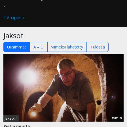
-
TV-opas »
Jaksot
Uusimmat
A – Ö
Viimeksi lähetetty
Tulossa
min
Jakso: 4
25
Ristin muoto