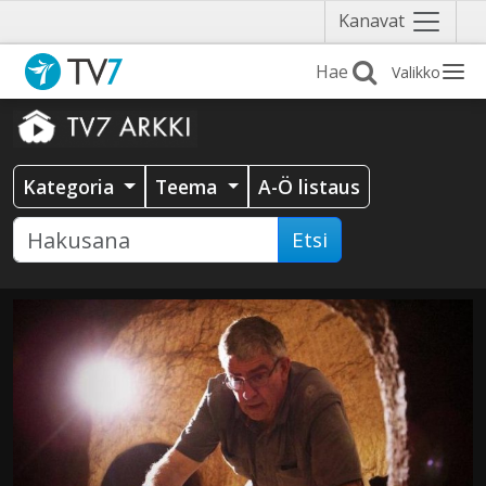
Näytä
Kanavat
valikko
Valikko
Kategoria
Teema
A-Ö listaus
Etsi