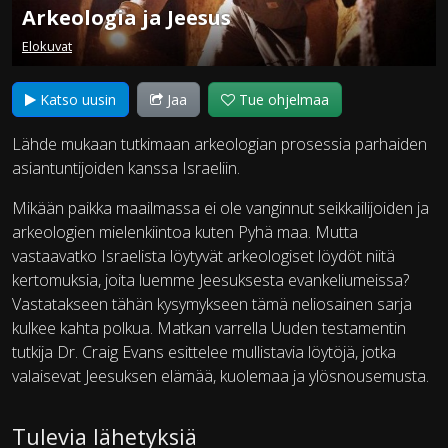
Arkeologia ja Jeesus
Elokuvat
Katso uusin
Jaa
Tue ohjelmaa
Lähde mukaan tutkimaan arkeologian prosessia parhaiden
asiantuntijoiden kanssa Israeliin.
Mikään paikka maailmassa ei ole vanginnut seikkailijoiden ja
arkeologien mielenkiintoa kuten Pyhä maa. Mutta
vastaavatko Israelista löytyvät arkeologiset löydöt niitä
kertomuksia, joita luemme Jeesuksesta evankeliumeissa?
Vastatakseen tähän kysymykseen tämä neliosainen sarja
kulkee kahta polkua. Matkan varrella Uuden testamentin
tutkija Dr. Craig Evans esittelee mullistavia löytöjä, jotka
valaisevat Jeesuksen elämää, kuolemaa ja ylösnousemusta.
Tulevia lähetyksiä