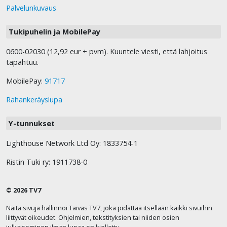
Palvelunkuvaus
Tukipuhelin ja MobilePay
0600-02030 (12,92 eur + pvm). Kuuntele viesti, että lahjoitus
tapahtuu.
MobilePay:
91717
Rahankeräyslupa
Y-tunnukset
Lighthouse Network Ltd Oy: 1833754-1
Ristin Tuki ry: 1911738-0
© 2026 TV7
Näitä sivuja hallinnoi Taivas TV7, joka pidättää itsellään kaikki sivuihin
liittyvät oikeudet. Ohjelmien, tekstityksien tai niiden osien