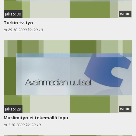
min
Jakso: 30
15
Turkin tv-työ
to 29.10.2009 klo 20.10
min
Jakso: 29
15
Muslimityö ei tekemällä lopu
to 1.10.2009 klo 20.10