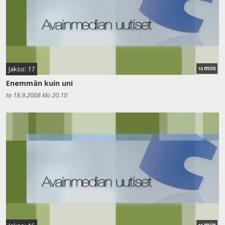
min
Jakso: 17
15
Enemmän kuin uni
to 18.9.2008 klo 20.10
min