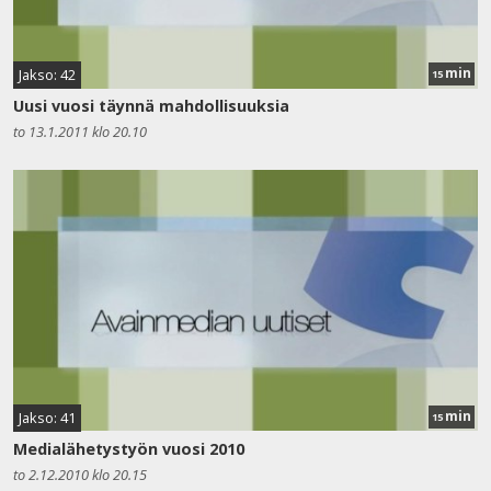
min
Jakso: 42
15
Uusi vuosi täynnä mahdollisuuksia
to 13.1.2011 klo 20.10
min
Jakso: 41
15
Medialähetystyön vuosi 2010
to 2.12.2010 klo 20.15