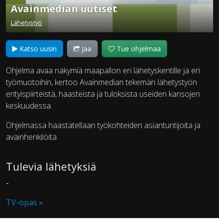
Avainmedian uutiset
Lähetystyö
Katso uusin
Jaa
Tue ohjelmaa
Ohjelma avaa näkymiä maapallon eri lähetyskentille ja eri
työmuotoihin, kertoo Avainmedian tekemän lähetystyön
erityispiirteistä, haasteista ja tuloksista useiden kansojen
keskuudessa.
Ohjelmassa haastatellaan työkohteiden asiantuntijoita ja
avainhenkilöitä.
Tulevia lähetyksiä
-
TV-opas »