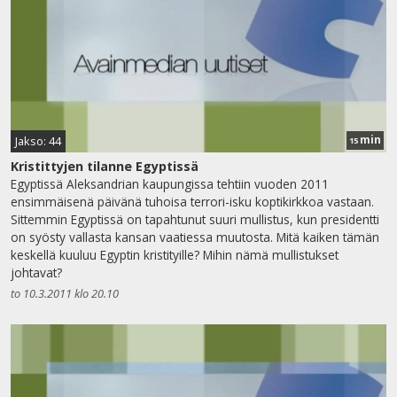
min
Jakso: 44
15
Kristittyjen tilanne Egyptissä
Egyptissä Aleksandrian kaupungissa tehtiin vuoden 2011
ensimmäisenä päivänä tuhoisa terrori-isku koptikirkkoa vastaan.
Sittemmin Egyptissä on tapahtunut suuri mullistus, kun presidentti
on syösty vallasta kansan vaatiessa muutosta. Mitä kaiken tämän
keskellä kuuluu Egyptin kristityille? Mihin nämä mullistukset
johtavat?
to 10.3.2011 klo 20.10