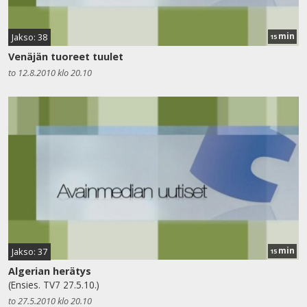
min
Jakso: 38
15
Venäjän tuoreet tuulet
to 12.8.2010 klo 20.10
min
Jakso: 37
15
Algerian herätys
(Ensies. TV7 27.5.10.)
to 27.5.2010 klo 20.10