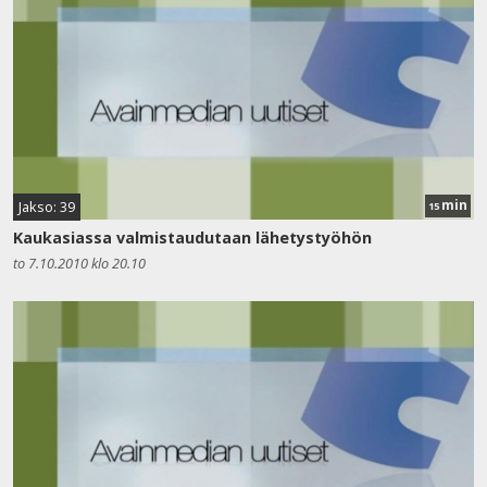
min
Jakso: 39
15
Kaukasiassa valmistaudutaan lähetystyöhön
to 7.10.2010 klo 20.10