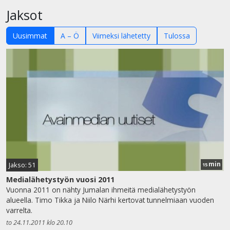
Jaksot
Uusimmat
A – Ö
Viimeksi lähetetty
Tulossa
min
Jakso: 51
15
Medialähetystyön vuosi 2011
Vuonna 2011 on nähty Jumalan ihmeitä medialähetystyön
alueella. Timo Tikka ja Niilo Närhi kertovat tunnelmiaan vuoden
varrelta.
to 24.11.2011 klo 20.10