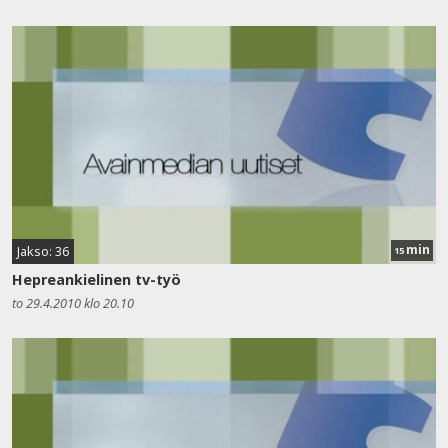
min
Jakso: 36
15
Hepreankielinen tv-työ
to 29.4.2010 klo 20.10