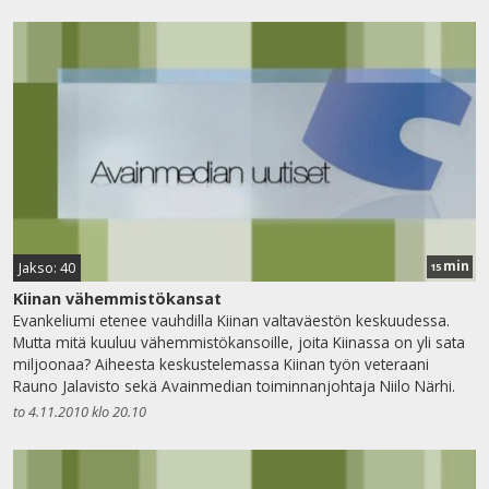
min
Jakso: 40
15
Kiinan vähemmistökansat
Evankeliumi etenee vauhdilla Kiinan valtaväestön keskuudessa.
Mutta mitä kuuluu vähemmistökansoille, joita Kiinassa on yli sata
miljoonaa? Aiheesta keskustelemassa Kiinan työn veteraani
Rauno Jalavisto sekä Avainmedian toiminnanjohtaja Niilo Närhi.
to 4.11.2010 klo 20.10