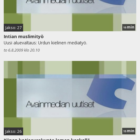
min
Jakso: 27
15
Intian muslimityö
Uusi aluevaltaus: Urdun kielinen mediatyö.
to 6.8.2009 klo 20.10
min
Jakso: 26
15