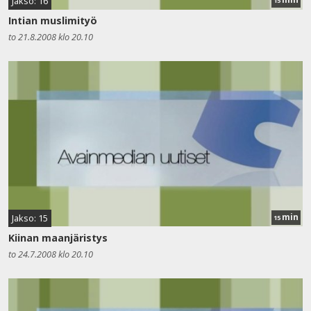
Jakso: 16
15
Intian muslimityö
to 21.8.2008 klo 20.10
min
Jakso: 15
15
Kiinan maanjäristys
to 24.7.2008 klo 20.10