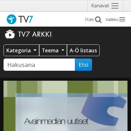
Näytä
Kanavat
valikko
Valikko
Kategoria
Teema
A-Ö listaus
Etsi