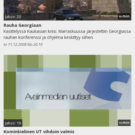
min
Jakso: 20
15
Rauha Georgiaan
Käsittelyssä Kaukasian kriisi. Marraskuussa järjestettiin Georgiassa
rauhan konferenssi ja ohjelma keskittyy siihen.
to 11.12.2008 klo 20.10
min
Jakso: 19
15
Kominkielinen UT vihdoin valmis