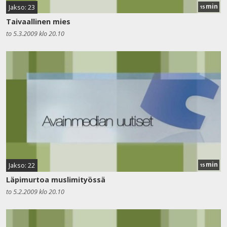
min
Jakso: 23
15
Taivaallinen mies
to 5.3.2009 klo 20.10
min
Jakso: 22
15
Läpimurtoa muslimityössä
to 5.2.2009 klo 20.10