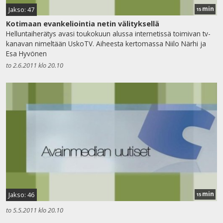
min
Jakso: 47
15
Kotimaan evankeliointia netin välityksellä
Helluntaiherätys avasi toukokuun alussa internetissä toimivan tv-
kanavan nimeltään UskoTV. Aiheesta kertomassa Niilo Närhi ja
Esa Hyvönen
to 2.6.2011 klo 20.10
min
Jakso: 46
15
to 5.5.2011 klo 20.10