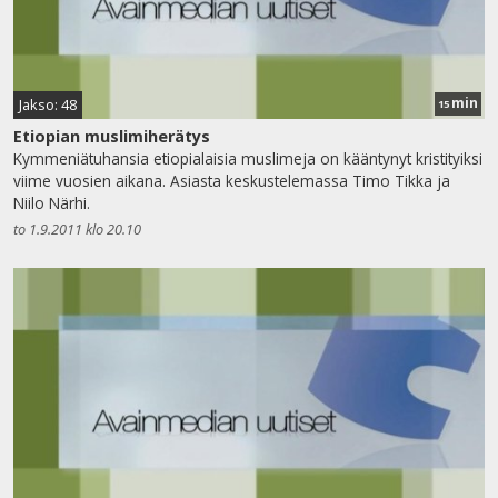
min
Jakso: 48
15
Etiopian muslimiherätys
Kymmeniätuhansia etiopialaisia muslimeja on kääntynyt kristityiksi
viime vuosien aikana. Asiasta keskustelemassa Timo Tikka ja
Niilo Närhi.
to 1.9.2011 klo 20.10