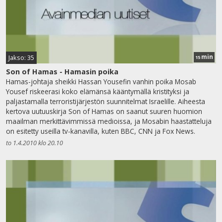
min
Jakso: 35
15
Son of Hamas - Hamasin poika
Hamas-johtaja sheikki Hassan Yousefin vanhin poika Mosab
Yousef riskeerasi koko elämänsä kääntymällä kristityksi ja
paljastamalla terroristijärjestön suunnitelmat Israelille. Aiheesta
kertova uutuuskirja Son of Hamas on saanut suuren huomion
maailman merkittävimmissä medioissa, ja Mosabin haastatteluja
on esitetty useilla tv-kanavilla, kuten BBC, CNN ja Fox News.
to 1.4.2010 klo 20.10