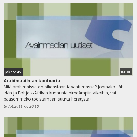
min
Jakso: 45
15
Arabimaailman kuohunta
Mitä arabimaissa on oikeastaan tapahtumassa? Johtaako Lähi-
Idän ja Pohjois-Afrikan kuohunta pimeämpiin aikoihin, vai
pääsemmekö todistamaan suurta herätystä?
to 7.4.2011 klo 20.10