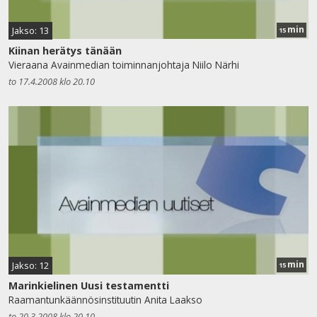
min
Jakso: 13
15
Kiinan herätys tänään
Vieraana Avainmedian toiminnanjohtaja Niilo Närhi
to 17.4.2008 klo 20.10
min
Jakso: 12
15
Marinkielinen Uusi testamentti
Raamantunkäännösinstituutin Anita Laakso
to 20.3.2008 klo 20.10