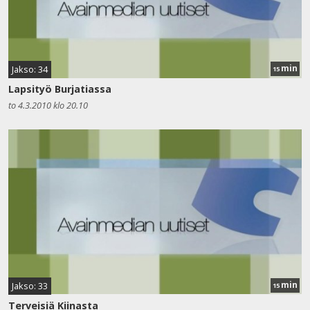
min
Jakso: 34
15
Lapsityö Burjatiassa
to 4.3.2010 klo 20.10
min
Jakso: 33
15
Terveisiä Kiinasta