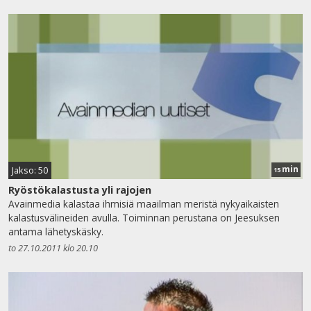
min
Jakso: 50
15
Ryöstökalastusta yli rajojen
Avainmedia kalastaa ihmisiä maailman meristä nykyaikaisten
kalastusvälineiden avulla. Toiminnan perustana on Jeesuksen
antama lähetyskäsky.
to 27.10.2011 klo 20.10