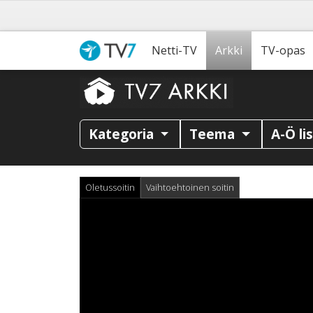
Netti-TV
Arkki
TV-opas
Kategoria
Teema
A-Ö li
Oletussoitin
Vaihtoehtoinen soitin