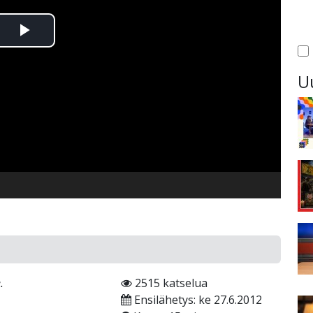
Toista
Video
U
.
2515 katselua
Ensilähetys: ke 27.6.2012