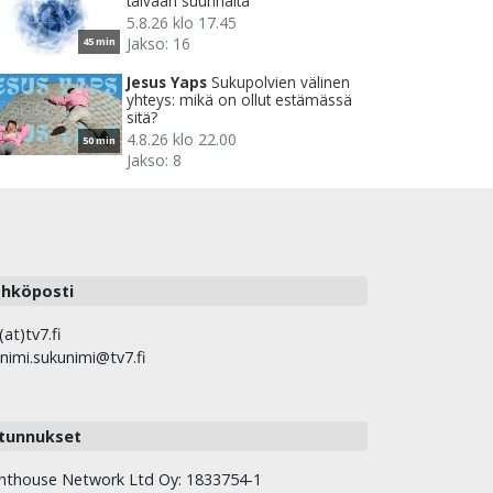
taivaan suunnalta
5.8.26 klo 17.45
Jakso: 16
45 min
Jesus Yaps
Sukupolvien välinen
yhteys: mikä on ollut estämässä
sitä?
4.8.26 klo 22.00
50 min
Jakso: 8
hköposti
(at)tv7.fi
nimi.sukunimi@tv7.fi
tunnukset
hthouse Network Ltd Oy: 1833754-1