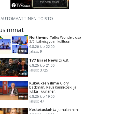
AUTOMAATTINEN TOISTO
usimmat
Northwind Talks
Wonder, osa
2/6. Läheisyyden kulttuuri
6.8.26 klo 22.00
Jakso: 9
60 min
TV7 Israel News
to 6.8.
6.8.26 klo 21.00
Jakso: 3725
15 min
Rukouksen ihme
Glory
Backman, Rauli Kannikoski ja
Jukka Tuunanen.
6.8.26 klo 19.00
90 min
Jakso: 47
Kosketuskohta
Jumalan nimi