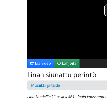
Jaa video
Lahjoita
Linan siunattu perintö
Musiikki ja taide
Lina Sandellin kiitosvirsi 461 - laula kanssamme