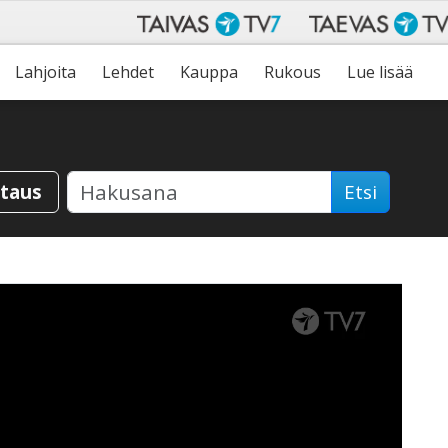
Lahjoita
Lehdet
Kauppa
Rukous
Lue lisää
staus
Etsi