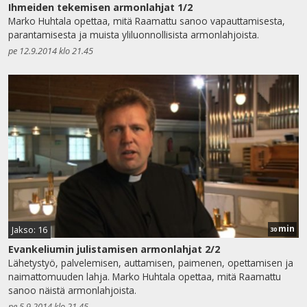
Ihmeiden tekemisen armonlahjat 1/2
Marko Huhtala opettaa, mitä Raamattu sanoo vapauttamisesta,
parantamisesta ja muista yliluonnollisista armonlahjoista.
pe 12.9.2014 klo 21.45
min
Jakso: 16
30
Evankeliumin julistamisen armonlahjat 2/2
Lähetystyö, palvelemisen, auttamisen, paimenen, opettamisen ja
naimattomuuden lahja. Marko Huhtala opettaa, mitä Raamattu
sanoo näistä armonlahjoista.
pe 5.9.2014 klo 21.45