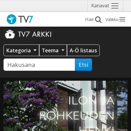
Näytä
Kanavat
valikko
Valikko
Kategoria
Teema
A-Ö listaus
Etsi