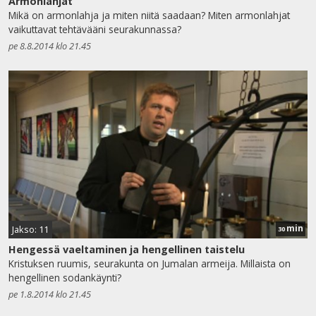
Armonlahjat
Mikä on armonlahja ja miten niitä saadaan? Miten armonlahjat
vaikuttavat tehtävääni seurakunnassa?
pe 8.8.2014 klo 21.45
min
Jakso: 11
30
Hengessä vaeltaminen ja hengellinen taistelu
Kristuksen ruumis, seurakunta on Jumalan armeija. Millaista on
hengellinen sodankäynti?
pe 1.8.2014 klo 21.45