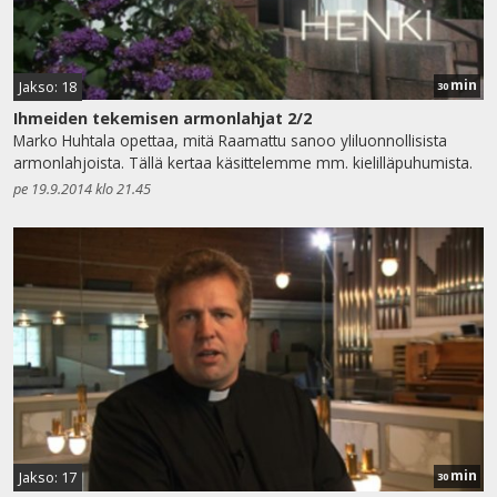
min
Jakso: 18
30
Ihmeiden tekemisen armonlahjat 2/2
Marko Huhtala opettaa, mitä Raamattu sanoo yliluonnollisista
armonlahjoista. Tällä kertaa käsittelemme mm. kielilläpuhumista.
pe 19.9.2014 klo 21.45
min
Jakso: 17
30