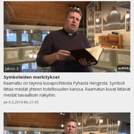
min
Jakso: 3
30
Symboleiden merkitykset
Raamattu on täynnä kuvaprofetioita Pyhästä Hengestä. Symboli
liittää meidät yhteen todellisuuden kanssa. Raamatun kuvat liittävät
meidät taivaallisiin näkyihin.
pe 9.5.2014 klo 21.45