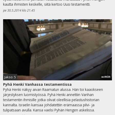
kautta ihmisten keskelle, siitä kertoo Uusi testamentti.
pe 30.5.2014 klo 21.45
min
Jakso: 5
30
Pyhä Henki Vanhassa testamentissa
Pyhä Henki näkyy aivan Raamatun alussa. Hän toi kaaokseen
järjestyksen luomistyössä. Pyhä Henki annettiin Vanhan
testamentin ihmisille jotka olivat oleellisia pelastushistorian
kannalta. Israelin kansaa johdatettiin erämaassa pilvi- ja
tulipatsaan avulla. Kansa vaelsi Pyhän Hengen askelissa.