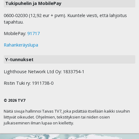
Tukipuhelin ja MobilePay
0600-02030 (12,92 eur + pvm). Kuuntele viesti, että lahjoitus
tapahtuu.
MobilePay:
91717
Rahankeräyslupa
Y-tunnukset
Lighthouse Network Ltd Oy: 1833754-1
Ristin Tuki ry: 1911738-0
© 2026 TV7
Näitä sivuja hallinnoi Taivas TV7, joka pidättää itsellään kaikki sivuihin
liittyvät oikeudet. Ohjelmien, tekstityksien tai niiden osien
julkaiseminen ilman lupaa on kielletty.