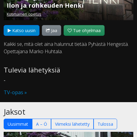
Ilon ja rohkeuden Henki
Kotimainen opetus
Katso uusin
Jaa
Tue ohjelmaa
Kaikki se, mitä olet aina halunnut tietää Pyhästä Hengestä.
Opettajana Marko Huhtala.
Tulevia lähetyksiä
-
TV-opas »
Jaksot
Uusimmat
A – Ö
Viimeksi lähetetty
Tulossa