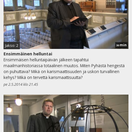
min
Jakso: 2
30
Ensimmäinen helluntai
Ensimmäisen helluntaipäivän jälkeen tapahtui
maailmanhistoriassa totaalinen muutos. Miten Pyhästä hengestä
on puhuttava? Mikä on karismaattisuuden ja uskon turvallinen
kehys? Mikä on tervettä karismaattisuutta?
pe 2.5.2014 klo 21.45