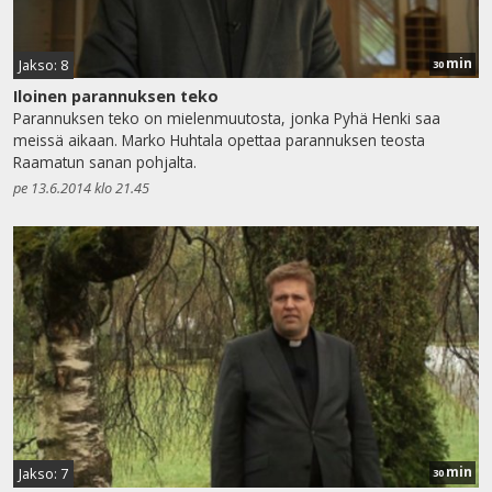
min
Jakso: 8
30
Iloinen parannuksen teko
Parannuksen teko on mielenmuutosta, jonka Pyhä Henki saa
meissä aikaan. Marko Huhtala opettaa parannuksen teosta
Raamatun sanan pohjalta.
pe 13.6.2014 klo 21.45
min
Jakso: 7
30