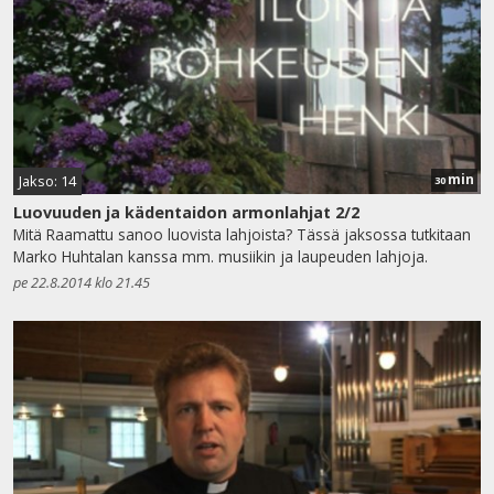
min
Jakso: 14
30
Luovuuden ja kädentaidon armonlahjat 2/2
Mitä Raamattu sanoo luovista lahjoista? Tässä jaksossa tutkitaan
Marko Huhtalan kanssa mm. musiikin ja laupeuden lahjoja.
pe 22.8.2014 klo 21.45