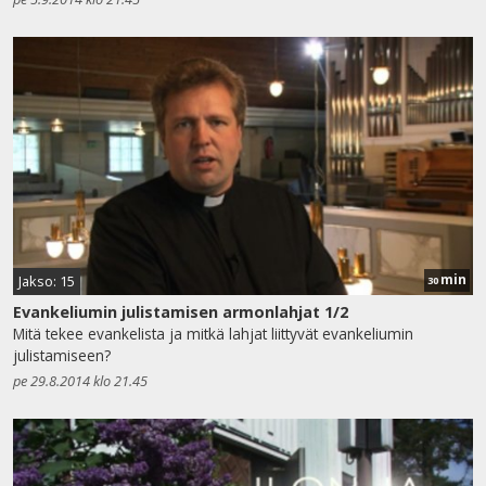
min
Jakso: 15
30
Evankeliumin julistamisen armonlahjat 1/2
Mitä tekee evankelista ja mitkä lahjat liittyvät evankeliumin
julistamiseen?
pe 29.8.2014 klo 21.45