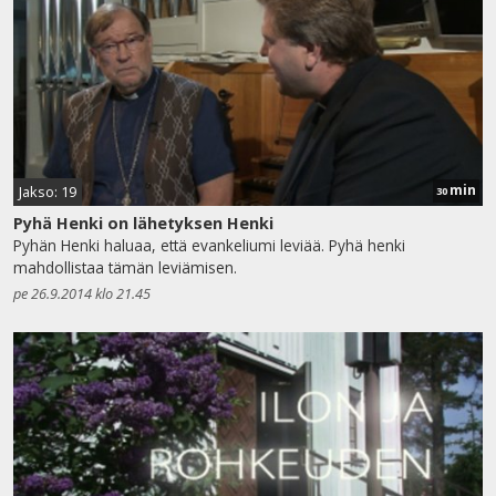
min
Jakso: 19
30
Pyhä Henki on lähetyksen Henki
Pyhän Henki haluaa, että evankeliumi leviää. Pyhä henki
mahdollistaa tämän leviämisen.
pe 26.9.2014 klo 21.45