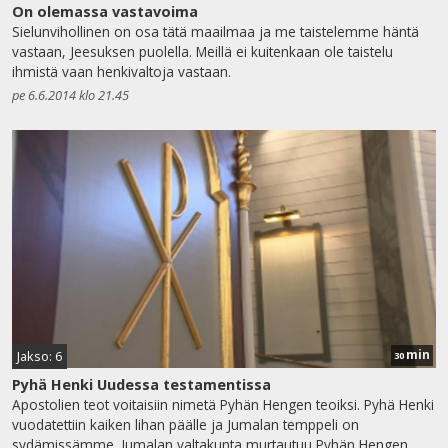
On olemassa vastavoima
Sielunvihollinen on osa tätä maailmaa ja me taistelemme häntä
vastaan, Jeesuksen puolella. Meillä ei kuitenkaan ole taistelu
ihmistä vaan henkivaltoja vastaan.
pe 6.6.2014 klo 21.45
min
Jakso: 6
30
Pyhä Henki Uudessa testamentissa
Apostolien teot voitaisiin nimetä Pyhän Hengen teoiksi. Pyhä Henki
vuodatettiin kaiken lihan päälle ja Jumalan temppeli on
sydämissämme. Jumalan valtakunta murtautuu Pyhän Hengen