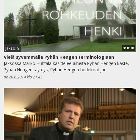
min
Jakso: 9
30
Vielä syvemmälle Pyhän Hengen terminologiaan
Jaksossa Marko Huhtala käsittelee aiheita Pyhän Hengen kaste,
Pyhän Hengen täyteys, Pyhän Hengen hedelmät jne.
pe 20.6.2014 klo 21.45