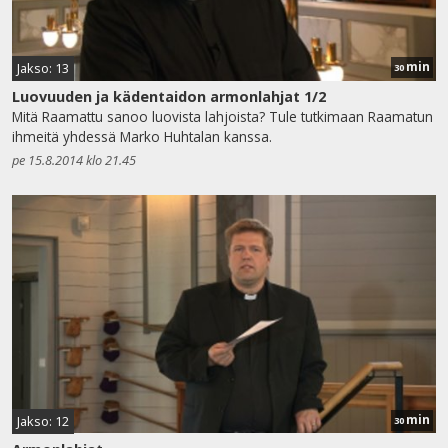
min
Jakso: 13
30
Luovuuden ja kädentaidon armonlahjat 1/2
Mitä Raamattu sanoo luovista lahjoista? Tule tutkimaan Raamatun
ihmeitä yhdessä Marko Huhtalan kanssa.
pe 15.8.2014 klo 21.45
min
Jakso: 12
30