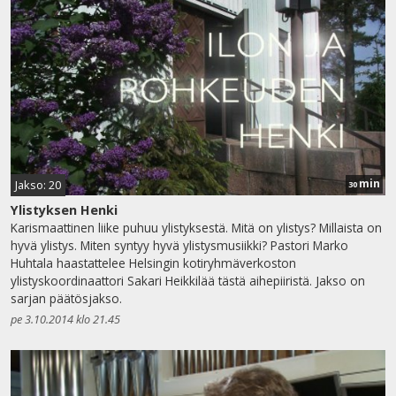
min
Jakso: 20
30
Ylistyksen Henki
Karismaattinen liike puhuu ylistyksestä. Mitä on ylistys? Millaista on
hyvä ylistys. Miten syntyy hyvä ylistysmusiikki? Pastori Marko
Huhtala haastattelee Helsingin kotiryhmäverkoston
ylistyskoordinaattori Sakari Heikkilää tästä aihepiiristä. Jakso on
sarjan päätösjakso.
pe 3.10.2014 klo 21.45