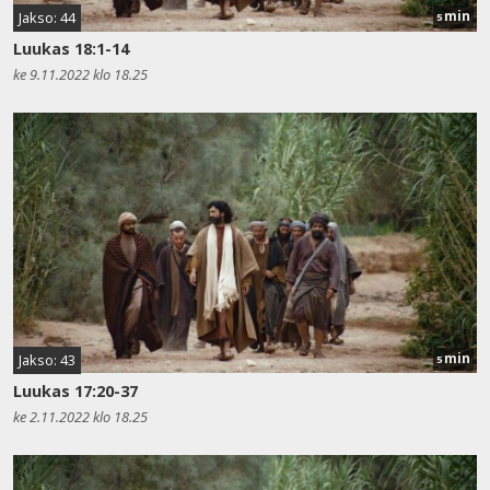
min
Jakso: 44
5
Luukas 18:1-14
ke 9.11.2022 klo 18.25
min
Jakso: 43
5
Luukas 17:20-37
ke 2.11.2022 klo 18.25