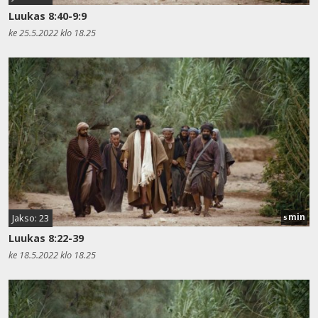
Luukas 8:40-9:9
ke 25.5.2022 klo 18.25
min
Jakso: 23
5
Luukas 8:22-39
ke 18.5.2022 klo 18.25