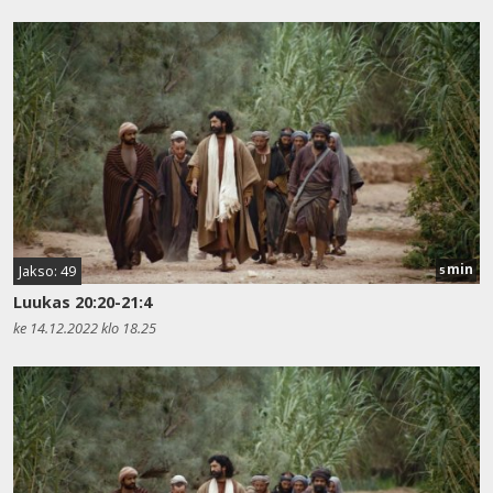
min
Jakso: 49
5
Luukas 20:20-21:4
ke 14.12.2022 klo 18.25