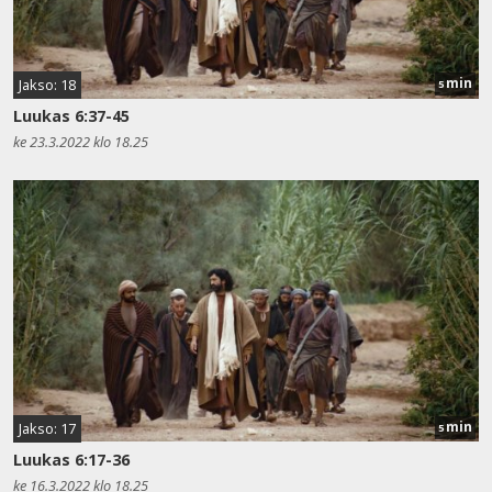
min
Jakso: 18
5
Luukas 6:37-45
ke 23.3.2022 klo 18.25
min
Jakso: 17
5
Luukas 6:17-36
ke 16.3.2022 klo 18.25