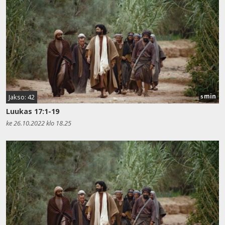
min
Jakso: 42
5
Luukas 17:1-19
ke 26.10.2022 klo 18.25