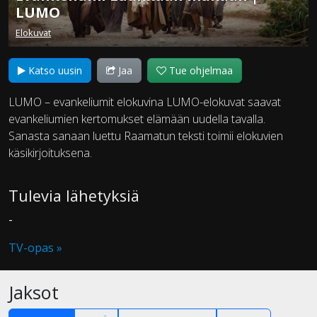
LUMO
Elokuvat
Katso uusin
Jaa
Tue ohjelmaa
LUMO – evankeliumit elokuvina LUMO-elokuvat saavat
evankeliumien kertomukset elämään uudella tavalla.
Sanasta sanaan luettu Raamatun teksti toimii elokuvien
käsikirjoituksena.
Tulevia lähetyksiä
-
TV-opas »
Jaksot