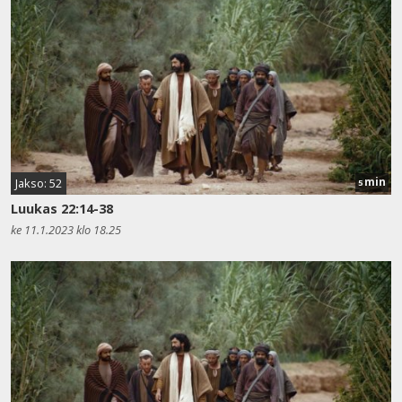
min
Jakso: 52
5
Luukas 22:14-38
ke 11.1.2023 klo 18.25