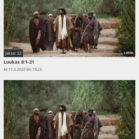
min
Jakso: 22
5
Luukas 8:1-21
ke 11.5.2022 klo 18.25