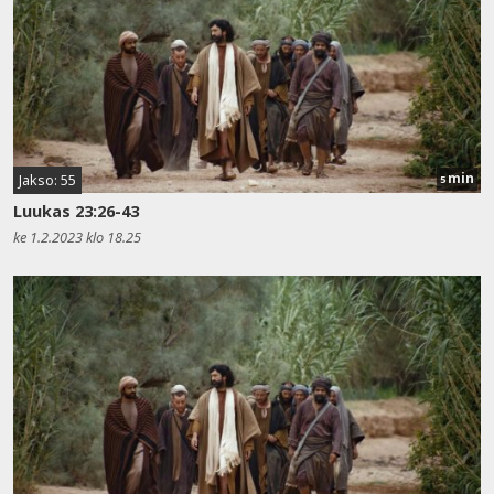
min
Jakso: 55
5
Luukas 23:26-43
ke 1.2.2023 klo 18.25