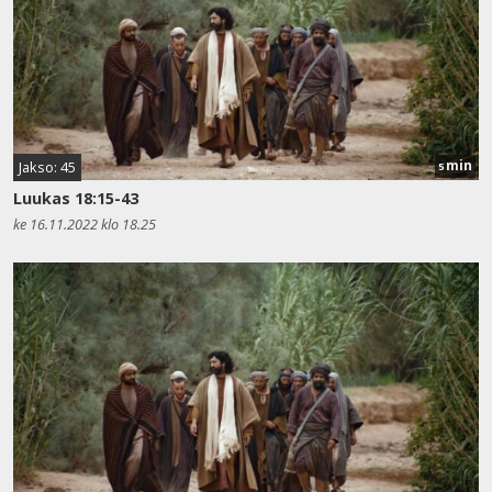
min
Jakso: 45
5
Luukas 18:15-43
ke 16.11.2022 klo 18.25