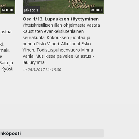
min
min
Jakso: 1
60
60
Osa 1/13. Lupauksen täyttyminen
Yhteiskristillisen illan ohjelmasta vastaa
Kaustisten evankelisluterilainen
 vastaa
seurakunta. Kokouksen juontaa ja
puhuu Risto Viiperi. Alkusanat Esko
i.
Ylinen. Todistuspuheenvuoro Minna
mäki.
Varila. Musiikissa palvelee Kajastus -
ne
lauluryhmä.
Satu ja
 Kyösti
su 26.3.2017 klo 18.00
hköposti