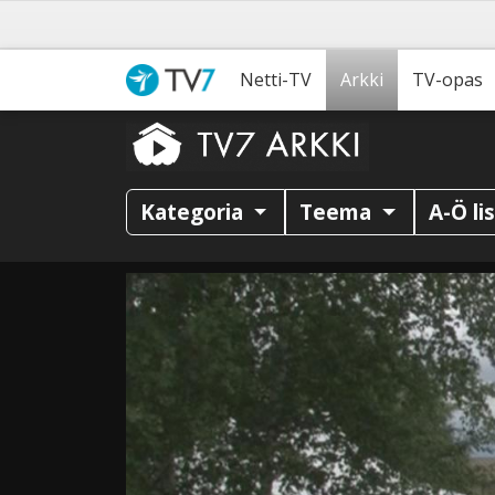
Netti-TV
Arkki
TV-opas
Kategoria
Teema
A-Ö li