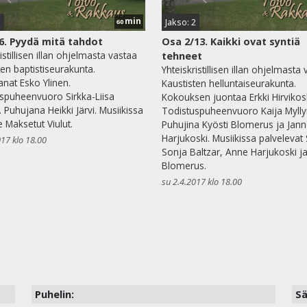
min
3
Jakso: 2
60
6. Pyydä mitä tahdot
Osa 2/13. Kaikki ovat syntiä
istillisen illan ohjelmasta vastaa
tehneet
ten baptistiseurakunta.
Yhteiskristillisen illan ohjelmasta
nat Esko Ylinen.
Kaustisten helluntaiseurakunta.
spuheenvuoro Sirkka-Liisa
Kokouksen juontaa Erkki Hirvikosk
. Puhujana Heikki Järvi. Musiikissa
Todistuspuheenvuoro Kaija Mylly
e Maksetut Viulut.
Puhujina Kyösti Blomerus ja Jan
Harjukoski. Musiikissa palvelevat 
017 klo 18.00
Sonja Baltzar, Anne Harjukoski ja
Blomerus.
su 2.4.2017 klo 18.00
Puhelin:
Sä