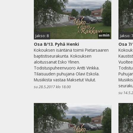
min
Jakso: 8
Jakso: 
60
Osa 8/13. Pyhä Henki
Osa 7/
Kokouksen isäntänä toimii Pietarsaaren
Kokouk
baptistiseurakunta. Kokouksen
Kaustist
aloitussanat Esko Ylinen.
Vuoltee
Todistuspuheenvuoro Antti Vinkka.
Todistu
Tilaisuuden puhujana Olavi Eskola.
Puhuja
Musiikista vastaa Maksetut Viulut.
Musiikis
seuraku
su 28.5.2017 klo 18.00
su 14.5.