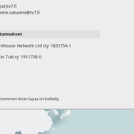
(at)tv7.fi
nimi.sukunimi@tv7.fi
tunnukset
hthouse Network Ltd Oy: 1833754-1
tin Tuki ry: 1911738-0
kaiseminen ilman lupaa on kielletty.