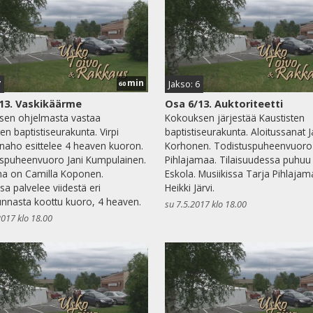
min
7
Jakso: 6
60
13. Vaskikäärme
Osa 6/13. Auktoriteetti
sen ohjelmasta vastaa
Kokouksen järjestää Kaustisten
en baptistiseurakunta. Virpi
baptistiseurakunta. Aloitussanat J
naho esittelee 4 heaven kuoron.
Korhonen. Todistuspuheenvuoro
spuheenvuoro Jani Kumpulainen.
Pihlajamaa. Tilaisuudessa puhuu 
na on Camilla Koponen.
Eskola. Musiikissa Tarja Pihlajam
sa palvelee viidestä eri
Heikki Järvi.
nnasta koottu kuoro, 4 heaven.
su 7.5.2017 klo 18.00
2017 klo 18.00