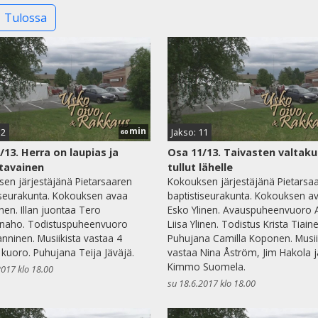
Tulossa
min
12
Jakso: 11
60
/13. Herra on laupias ja
Osa 11/13. Taivasten valtak
tavainen
tullut lähelle
en järjestäjänä Pietarsaaren
Kokouksen järjestäjänä Pietarsa
iseurakunta. Kokouksen avaa
baptistiseurakunta. Kokouksen a
inen. Illan juontaa Tero
Esko Ylinen. Avauspuheenvuoro 
enaho. Todistuspuheenvuoro
Liisa Ylinen. Todistus Krista Tiain
nninen. Musiikista vastaa 4
Puhujana Camilla Koponen. Musii
kuoro. Puhujana Teija Jäväjä.
vastaa Nina Åström, Jim Hakola j
Kimmo Suomela.
2017 klo 18.00
su 18.6.2017 klo 18.00