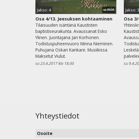
min
Jakso: 4
Jakso: 
60
Osa 4/13. Jeesuksen kohtaaminen
Osa 3/
Tilaisuuden isäntänä Kaustisten
Yhteiskr
baptistiseurakunta. Avaussanat Esko
Kaustis
Ylinen. Juontajana Jari Korhonen.
Avaussa
Todistuspuheenvuoro Minna Nieminen.
Todistu
Puhujana Oskari Kankare. Musiikissa
Leskelä
Maksetut Viulut.
palvele
su 23.4.2017 klo 18.00
su 9.4.2
Yhteystiedot
Osoite