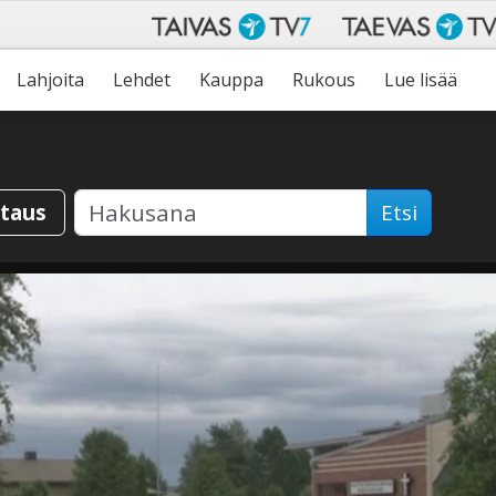
Lahjoita
Lehdet
Kauppa
Rukous
Lue lisää
staus
Etsi