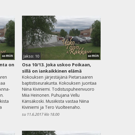
min
min
Jakso: 10
60
60
unta on
Osa 10/13. Joka uskoo Poikaan,
sillä on iankaikkinen elämä
aren
Kokouksen järjestäjänä Pietarsaaren
vaa
baptistiseurakunta. Kokouksen juontaa
Anna-
Niina Kiviniemi. Todistuspuheenvuoro
en.
Miia Heinonen. Puhujana Vellu
kista
Känsäkoski. Musiikista vastaa Niina
a
Kiviniemi ja Tero Vuolteenaho.
su 11.6.2017 klo 18.00