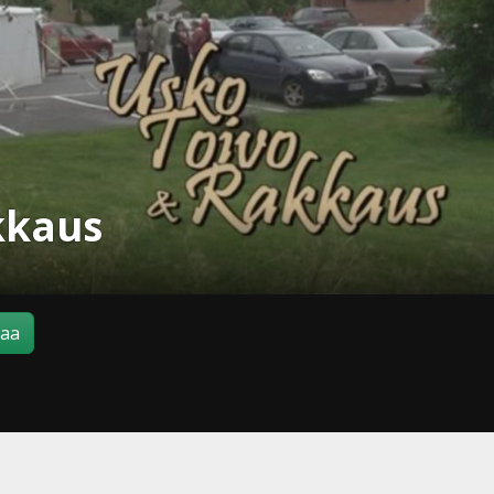
kkaus
maa