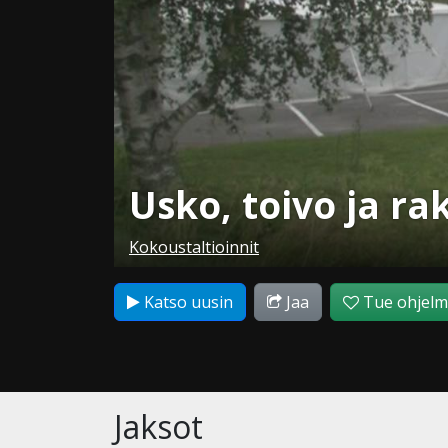
Usko, toivo ja ra
Kokoustaltioinnit
Katso uusin
Jaa
Tue ohjel
Jaksot