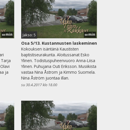
min
min
Jakso: 5
60
60
Osa 5/13. Kustannusten laskeminen
Kokouksen isäntänä Kaustisten
ari
baptistiseurakunta. Aloitussanat Esko
 Tarja
Ylinen. Todistuspuheenvuoro Anna-Liisa
Olavi
Ylinen. Puhujana Outi Eriksson. Musiikista
aa ja
vastaa Nina Åstrom ja Kimmo Suomela.
Nina Åström juontaa illan.
su 30.4.2017 klo 18.00