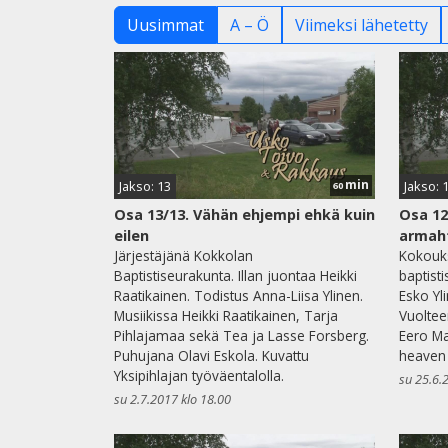
Uusimmat
A – Ö
Viimeksi lähetetty
min
Jakso: 13
Jakso: 
60
Osa 13/13. Vähän ehjempi ehkä kuin
Osa 12
eilen
armah
Järjestäjänä Kokkolan
Kokouks
Baptistiseurakunta. Illan juontaa Heikki
baptist
Raatikainen. Todistus Anna-Liisa Ylinen.
Esko Yl
Musiikissa Heikki Raatikainen, Tarja
Vuolte
Pihlajamaa sekä Tea ja Lasse Forsberg.
Eero Ma
Puhujana Olavi Eskola. Kuvattu
heaven 
Yksipihlajan työväentalolla.
su 25.6.
su 2.7.2017 klo 18.00