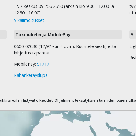
TV7 Keskus 09 756 2510 (arkisin klo 9.00 - 12.00 ja
tv7
12.30 - 16.00)
etu
Vikailmoitukset
Tukipuhelin ja MobilePay
Y-
0600-02030 (12,92 eur + pvm). Kuuntele viesti, että
Lig
lahjoitus tapahtuu.
Ris
MobilePay:
91717
Rahankeräyslupa
kaikki sivuihin liittyvät oikeudet. Ohjelmien, tekstityksien tai niiden osien jul