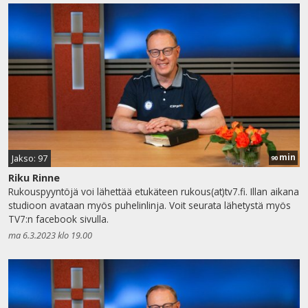
min
Jakso: 97
90
Riku Rinne
Rukouspyyntöjä voi lähettää etukäteen rukous(at)tv7.fi. Illan aikana
studioon avataan myös puhelinlinja. Voit seurata lähetystä myös
TV7:n facebook sivulla.
ma 6.3.2023 klo 19.00