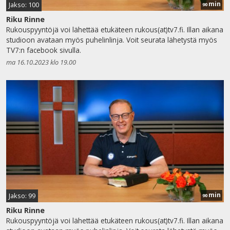
min
Jakso: 100
90
Riku Rinne
Rukouspyyntöjä voi lähettää etukäteen rukous(at)tv7.fi. Illan aikana
studioon avataan myös puhelinlinja. Voit seurata lähetystä myös
TV7:n facebook sivulla.
ma 16.10.2023 klo 19.00
min
Jakso: 99
90
Riku Rinne
Rukouspyyntöjä voi lähettää etukäteen rukous(at)tv7.fi. Illan aikana