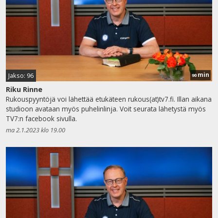
min
Jakso: 96
90
Riku Rinne
Rukouspyyntöjä voi lähettää etukäteen rukous(at)tv7.fi. Illan aikana
studioon avataan myös puhelinlinja. Voit seurata lähetystä myös
TV7:n facebook sivulla.
ma 2.1.2023 klo 19.00