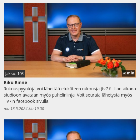
min
Jakso: 103
90
Riku Rinne
Rukouspyyntöjä voi lähettää etukäteen rukous(at)tv7.fi. Illan aikana
studioon avataan myös puhelinlinja. Voit seurata lähetystä myös
TV7:n facebook sivulla.
ma 13.5.2024 klo 19.00