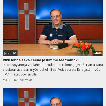
min
Jakso: 91
90
Riku Rinne sekä Leena ja Kimmo Metsämäki
Rukouspyyntöjä voi lähettää etukäteen rukous(at)tv7.fi. Illan aikana
studioon avataan myös puhelinlinja. Voit seurata lähetystä myös
TV7:n facebook sivulla.
ma 3.1.2022 klo 19.00