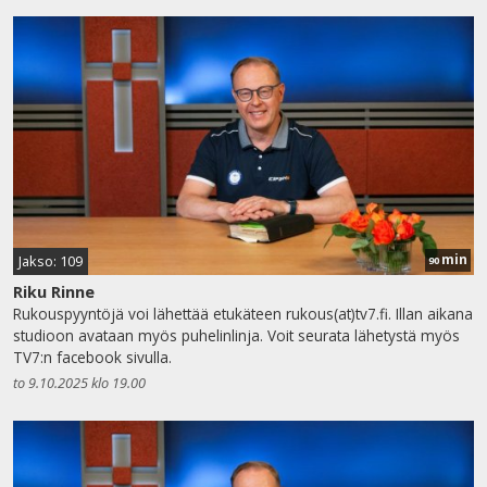
min
Jakso: 109
90
Riku Rinne
Rukouspyyntöjä voi lähettää etukäteen rukous(at)tv7.fi. Illan aikana
studioon avataan myös puhelinlinja. Voit seurata lähetystä myös
TV7:n facebook sivulla.
to 9.10.2025 klo 19.00