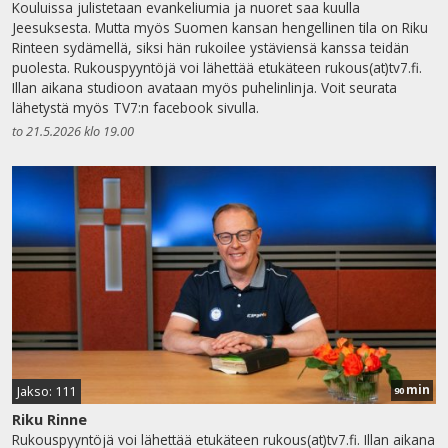
Kouluissa julistetaan evankeliumia ja nuoret saa kuulla
Jeesuksesta. Mutta myös Suomen kansan hengellinen tila on Riku
Rinteen sydämellä, siksi hän rukoilee ystäviensä kanssa teidän
puolesta. Rukouspyyntöjä voi lähettää etukäteen rukous(at)tv7.fi.
Illan aikana studioon avataan myös puhelinlinja. Voit seurata
lähetystä myös TV7:n facebook sivulla.
to 21.5.2026 klo 19.00
min
Jakso: 111
90
Riku Rinne
Rukouspyyntöjä voi lähettää etukäteen rukous(at)tv7.fi. Illan aikana