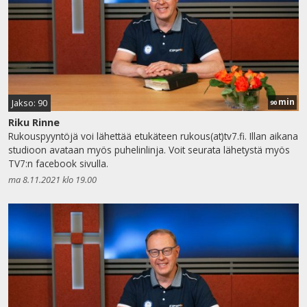
min
Jakso: 90
90
Riku Rinne
Rukouspyyntöjä voi lähettää etukäteen rukous(at)tv7.fi. Illan aikana
studioon avataan myös puhelinlinja. Voit seurata lähetystä myös
TV7:n facebook sivulla.
ma 8.11.2021 klo 19.00