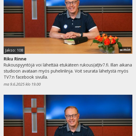
min
Jakso: 108
90
Riku Rinne
Rukouspyyntöjä voi lähettää etukäteen rukous(at)tv7.fi. Illan aikana
studioon avataan myös puhelinlinja. Voit seurata lähetystä myös
TV7:n facebook sivulla.
ma 9.6.2025 klo 19.00