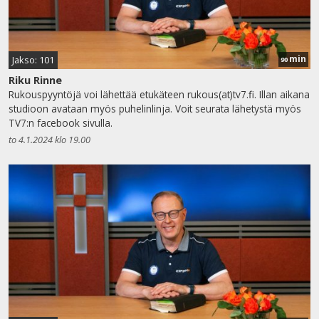
min
Jakso: 101
90
Riku Rinne
Rukouspyyntöjä voi lähettää etukäteen rukous(at)tv7.fi. Illan aikana
studioon avataan myös puhelinlinja. Voit seurata lähetystä myös
TV7:n facebook sivulla.
to 4.1.2024 klo 19.00