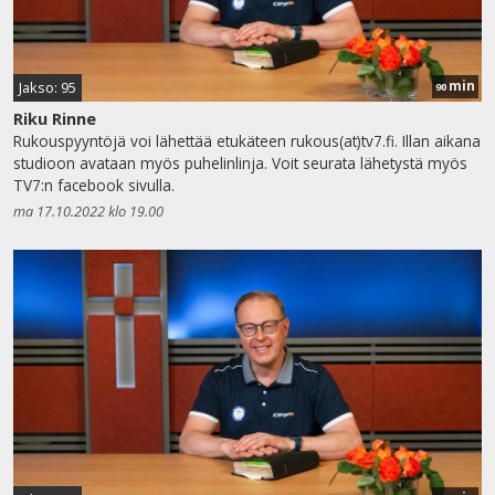
min
Jakso: 95
90
Riku Rinne
Rukouspyyntöjä voi lähettää etukäteen rukous(at)tv7.fi. Illan aikana
studioon avataan myös puhelinlinja. Voit seurata lähetystä myös
TV7:n facebook sivulla.
ma 17.10.2022 klo 19.00