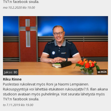
TV7:n facebook sivulla.
ma 10.2.2020 klo 19.00
min
Jakso: 80
90
Riku Rinne
Puolestasi rukoilevat myös Roni ja Naomi Lempiäinen.
Rukouspyyntöjä voi lähettää etukäteen rukous(at)tv7.fi. Illan aikana
studioon avataan myös puhelinlinja. Voit seurata lähetystä myös
TV7:n facebook sivulla.
to 7.11.2019 klo 19.00