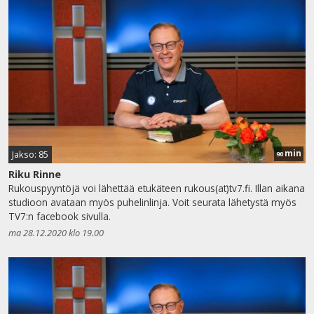
min
Jakso: 85
90
Riku Rinne
Rukouspyyntöjä voi lähettää etukäteen rukous(at)tv7.fi. Illan aikana
studioon avataan myös puhelinlinja. Voit seurata lähetystä myös
TV7:n facebook sivulla.
ma 28.12.2020 klo 19.00