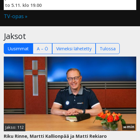
to 5.11. klo 19.00
TV-opas »
Jaksot
Uusimmat
A – Ö
Viimeksi lähetetty
Tulossa
min
Jakso: 112
90
Riku Rinne, Martti Kallionpää ja Matti Rekiaro