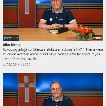
min
Jakso: 102
90
Riku Rinne
Rukouspyyntöjä voi lähettää etukäteen rukous(at)tv7.fi. Illan aikana
studioon avataan myös puhelinlinja. Voit seurata lähetystä myös
TV7:n facebook sivulla.
to 7.3.2024 klo 19.00