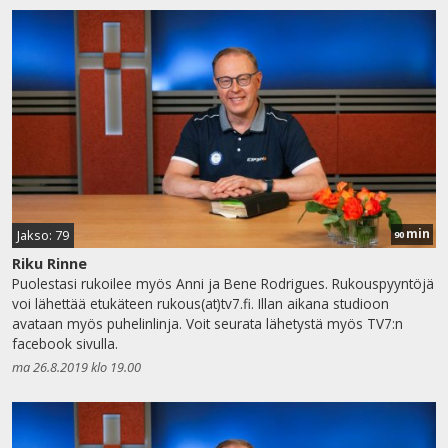
min
Jakso: 79
90
Riku Rinne
Puolestasi rukoilee myös Anni ja Bene Rodrigues. Rukouspyyntöjä
voi lähettää etukäteen rukous(at)tv7.fi. Illan aikana studioon
avataan myös puhelinlinja. Voit seurata lähetystä myös TV7:n
facebook sivulla.
ma 26.8.2019 klo 19.00