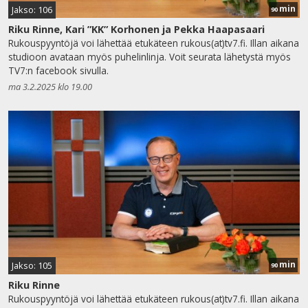
min
Jakso: 106
90
Riku Rinne, Kari ”KK” Korhonen ja Pekka Haapasaari
Rukouspyyntöjä voi lähettää etukäteen rukous(at)tv7.fi. Illan aikana
studioon avataan myös puhelinlinja. Voit seurata lähetystä myös
TV7:n facebook sivulla.
ma 3.2.2025 klo 19.00
min
Jakso: 105
90
Riku Rinne
Rukouspyyntöjä voi lähettää etukäteen rukous(at)tv7.fi. Illan aikana