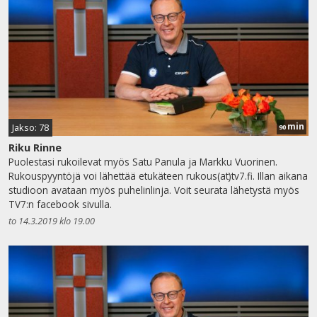
min
Jakso: 78
90
Riku Rinne
Puolestasi rukoilevat myös Satu Panula ja Markku Vuorinen.
Rukouspyyntöjä voi lähettää etukäteen rukous(at)tv7.fi. Illan aikana
studioon avataan myös puhelinlinja. Voit seurata lähetystä myös
TV7:n facebook sivulla.
to 14.3.2019 klo 19.00