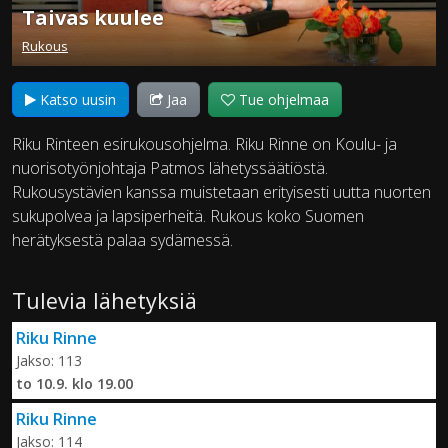
Taivas kuulee
Rukous
Katso uusin
Jaa
Tue ohjelmaa
Riku Rinteen esirukousohjelma. Riku Rinne on Koulu- ja
nuorisotyönjohtaja Patmos lähetyssäätiöstä.
Rukousystävien kanssa muistetaan erityisesti uutta nuorten
sukupolvea ja lapsiperheitä. Rukous koko Suomen
herätyksestä palaa sydämessä.
Tulevia lähetyksiä
Riku Rinne
Jakso: 113
to 10.9. klo 19.00
Riku Rinne
Jakso: 114