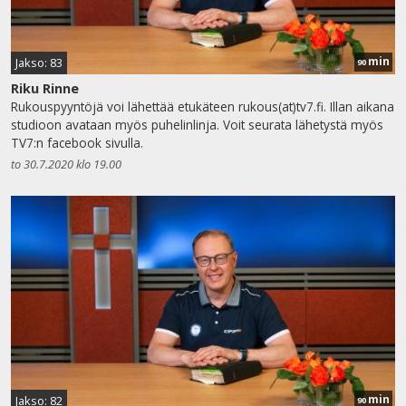
min
Jakso: 83
90
Riku Rinne
Rukouspyyntöjä voi lähettää etukäteen rukous(at)tv7.fi. Illan aikana
studioon avataan myös puhelinlinja. Voit seurata lähetystä myös
TV7:n facebook sivulla.
to 30.7.2020 klo 19.00
min
Jakso: 82
90