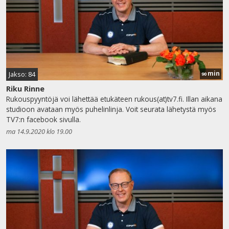
min
Jakso: 84
90
Riku Rinne
Rukouspyyntöjä voi lähettää etukäteen rukous(at)tv7.fi. Illan aikana
studioon avataan myös puhelinlinja. Voit seurata lähetystä myös
TV7:n facebook sivulla.
ma 14.9.2020 klo 19.00