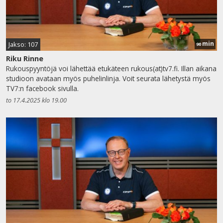
min
Jakso: 107
90
Riku Rinne
Rukouspyyntöjä voi lähettää etukäteen rukous(at)tv7.fi. Illan aikana
studioon avataan myös puhelinlinja. Voit seurata lähetystä myös
TV7:n facebook sivulla.
to 17.4.2025 klo 19.00