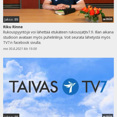
min
Jakso: 89
90
Riku Rinne
Rukouspyyntöjä voi lähettää etukäteen rukous(at)tv7.fi. Illan aikana
studioon avataan myös puhelinlinja. Voit seurata lähetystä myös
TV7:n facebook sivulla.
ma 30.8.2021 klo 19.00
min
Jakso: 88
90