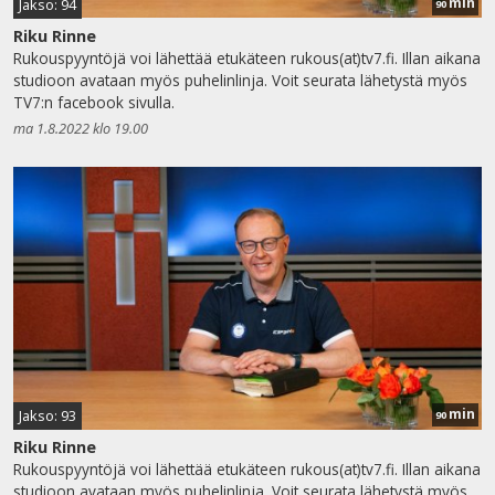
min
Jakso: 94
90
Riku Rinne
Rukouspyyntöjä voi lähettää etukäteen rukous(at)tv7.fi. Illan aikana
studioon avataan myös puhelinlinja. Voit seurata lähetystä myös
TV7:n facebook sivulla.
ma 1.8.2022 klo 19.00
min
Jakso: 93
90
Riku Rinne
Rukouspyyntöjä voi lähettää etukäteen rukous(at)tv7.fi. Illan aikana
studioon avataan myös puhelinlinja. Voit seurata lähetystä myös