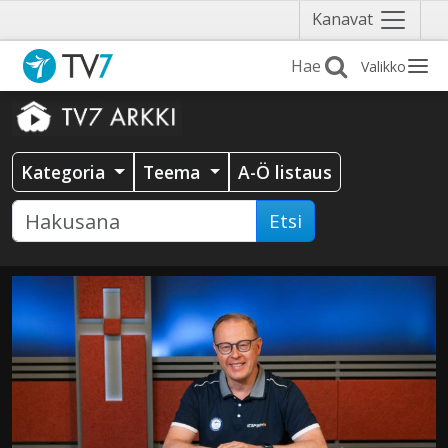
Näytä
Kanavat
valikko
Valikko
Kategoria
Teema
A-Ö listaus
Etsi