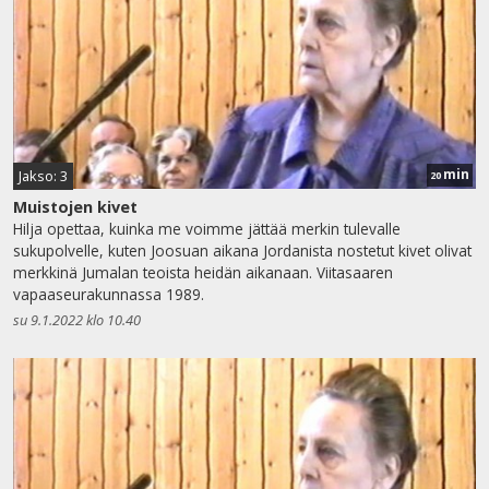
min
Jakso: 3
20
Muistojen kivet
Hilja opettaa, kuinka me voimme jättää merkin tulevalle
sukupolvelle, kuten Joosuan aikana Jordanista nostetut kivet olivat
merkkinä Jumalan teoista heidän aikanaan. Viitasaaren
vapaaseurakunnassa 1989.
su 9.1.2022 klo 10.40