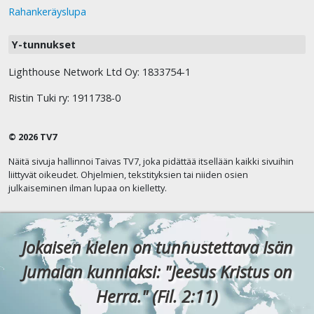
Rahankeräyslupa
Y-tunnukset
Lighthouse Network Ltd Oy: 1833754-1
Ristin Tuki ry: 1911738-0
© 2026 TV7
Näitä sivuja hallinnoi Taivas TV7, joka pidättää itsellään kaikki sivuihin
liittyvät oikeudet. Ohjelmien, tekstityksien tai niiden osien
julkaiseminen ilman lupaa on kielletty.
Jokaisen kielen on tunnustettava Isän
Jumalan kunniaksi: "Jeesus Kristus on
Herra." (Fil. 2:11)