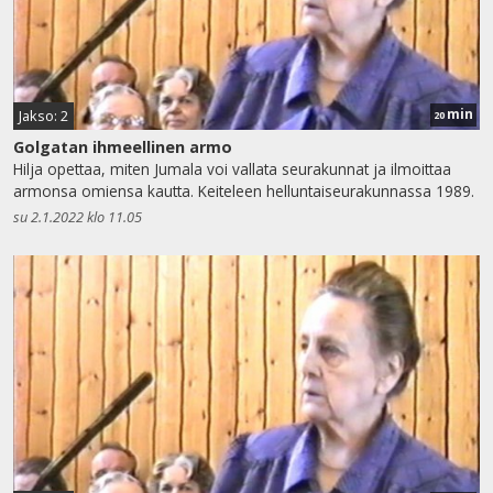
min
Jakso: 2
20
Golgatan ihmeellinen armo
Hilja opettaa, miten Jumala voi vallata seurakunnat ja ilmoittaa
armonsa omiensa kautta. Keiteleen helluntaiseurakunnassa 1989.
su 2.1.2022 klo 11.05