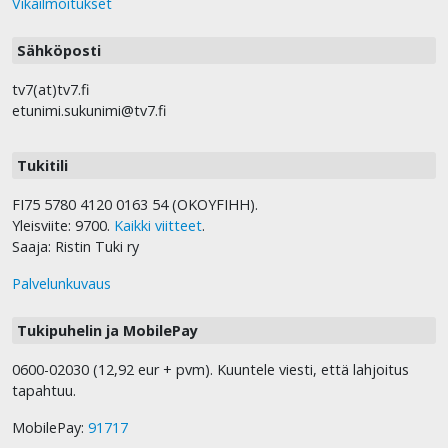
Vikailmoitukset
Sähköposti
tv7(at)tv7.fi
etunimi.sukunimi@tv7.fi
Tukitili
FI75 5780 4120 0163 54 (OKOYFIHH).
Yleisviite: 9700.
Kaikki viitteet
.
Saaja: Ristin Tuki ry
Palvelunkuvaus
Tukipuhelin ja MobilePay
0600-02030 (12,92 eur + pvm). Kuuntele viesti, että lahjoitus
tapahtuu.
MobilePay:
91717