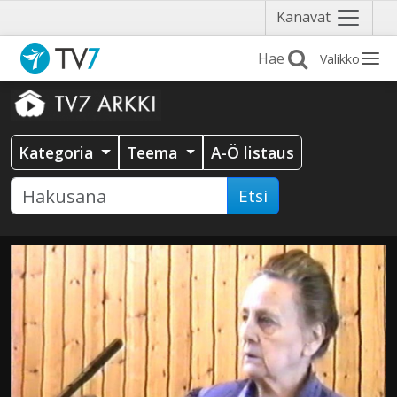
Näytä
Kanavat
valikko
Valikko
Kategoria
Teema
A-Ö listaus
Etsi