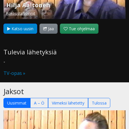
Hilja Aaltonen
Kokoustaltioinnit
Katso uusin
Jaa
Tue ohjelmaa
Tulevia lähetyksiä
-
TV-opas »
Jaksot
Uusimmat
A – Ö
Viimeksi lähetetty
Tulossa