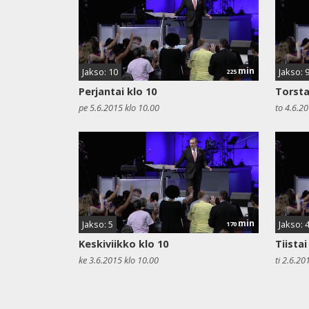
min
Jakso: 10
Jakso: 
225
Perjantai klo 10
Torsta
pe 5.6.2015 klo 10.00
to 4.6.2
min
Jakso: 5
Jakso: 
170
Keskiviikko klo 10
Tiistai
ke 3.6.2015 klo 10.00
ti 2.6.20