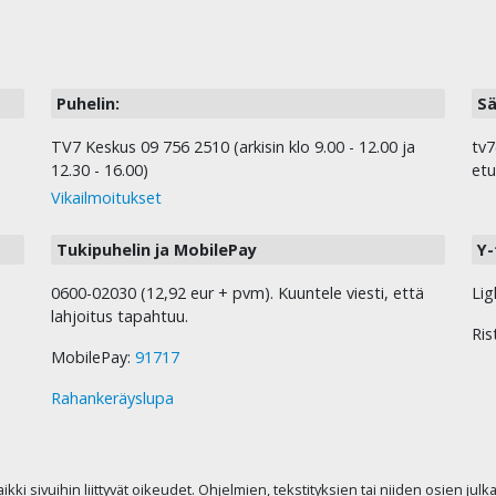
Puhelin:
Sä
TV7 Keskus 09 756 2510 (arkisin klo 9.00 - 12.00 ja
tv7
12.30 - 16.00)
etu
Vikailmoitukset
Tukipuhelin ja MobilePay
Y-
0600-02030 (12,92 eur + pvm). Kuuntele viesti, että
Lig
lahjoitus tapahtuu.
Ris
MobilePay:
91717
Rahankeräyslupa
kaikki sivuihin liittyvät oikeudet. Ohjelmien, tekstityksien tai niiden osien jul