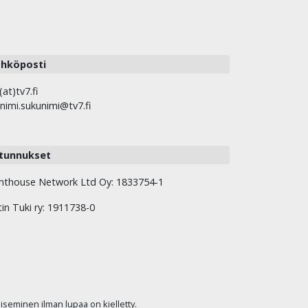
hköposti
(at)tv7.fi
nimi.sukunimi@tv7.fi
tunnukset
hthouse Network Ltd Oy: 1833754-1
tin Tuki ry: 1911738-0
kaiseminen ilman lupaa on kielletty.