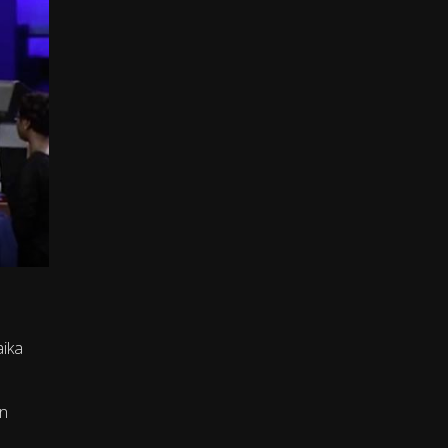
aika
en