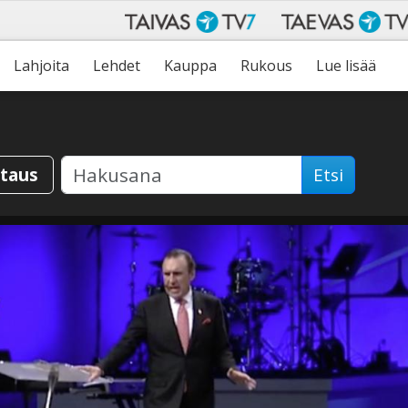
Lahjoita
Lehdet
Kauppa
Rukous
Lue lisää
staus
Etsi