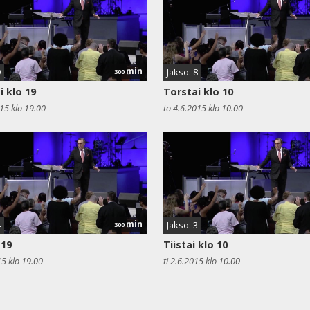
min
9
Jakso: 8
300
i klo 19
Torstai klo 10
015 klo 19.00
to 4.6.2015 klo 10.00
min
4
Jakso: 3
300
 19
Tiistai klo 10
15 klo 19.00
ti 2.6.2015 klo 10.00