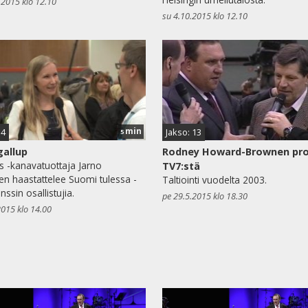
.2015 klo 12.10
su 4.10.2015 klo 12.10
min
14
Jakso: 13
5
gallup
Rodney Howard-Brownen pro
s -kanavatuottaja Jarno
TV7:stä
en haastattelee Suomi tulessa -
Taltiointi vuodelta 2003.
ssin osallistujia.
pe 29.5.2015 klo 18.30
2015 klo 14.00