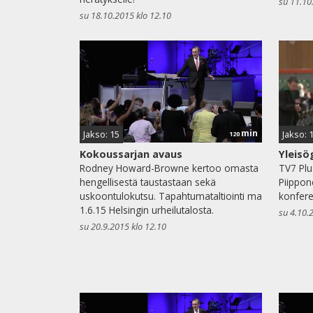
su 11.10
su 18.10.2015 klo 12.10
min
Jakso: 15
Jakso: 
120
Kokoussarjan avaus
Yleisö
Rodney Howard-Browne kertoo omasta
TV7 Plu
hengellisestä taustastaan sekä
Piippon
uskoontulokutsu. Tapahtumataltiointi ma
konferen
1.6.15 Helsingin urheilutalosta.
su 4.10.
su 20.9.2015 klo 12.10