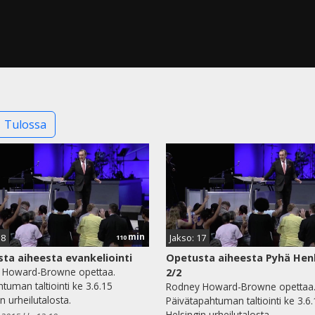
Tulossa
min
18
Jakso: 17
110
ta aiheesta evankeliointi
Opetusta aiheesta Pyhä Hen
 Howard-Browne opettaa.
2/2
htuman taltiointi ke 3.6.15
Rodney Howard-Browne opettaa
n urheilutalosta.
Päivätapahtuman taltiointi ke 3.6
Helsingin urheilutalosta.