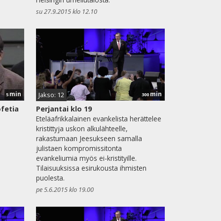
su 27.9.2015 klo 12.10
min
min
Jakso: 12
5
300
fetia
Perjantai klo 19
Eteläafrikkalainen evankelista herättelee
kristittyja uskon alkulähteelle,
rakastumaan Jeesukseen samalla
julistaen kompromissitonta
evankeliumia myös ei-kristityille.
Tilaisuuksissa esirukousta ihmisten
puolesta.
pe 5.6.2015 klo 19.00