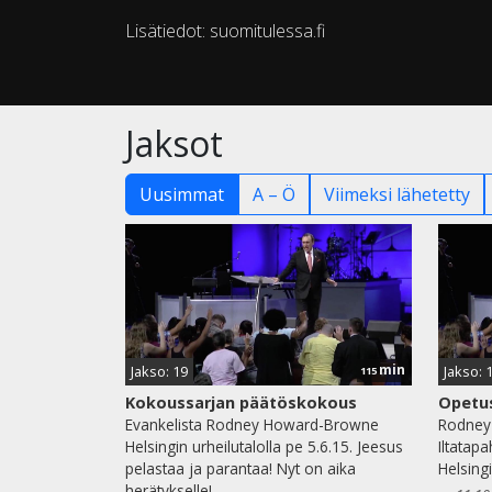
Lisätiedot: suomitulessa.fi
Jaksot
Uusimmat
A – Ö
Viimeksi lähetetty
min
Jakso: 19
Jakso: 
115
Kokoussarjan päätöskokous
Opetus
Evankelista Rodney Howard-Browne
Rodney
Helsingin urheilutalolla pe 5.6.15. Jeesus
Iltatapa
pelastaa ja parantaa! Nyt on aika
Helsingi
herätykselle!