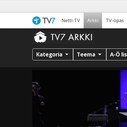
Netti-TV
Arkki
TV-opas
Kategoria
Teema
A-Ö li