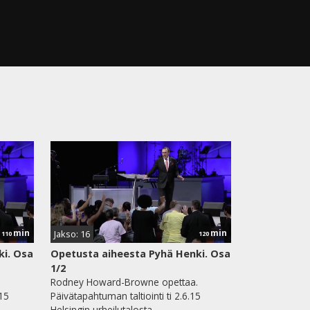
min
min
Jakso: 16
110
120
ki. Osa
Opetusta aiheesta Pyhä Henki. Osa
1/2
.
Rodney Howard-Browne opettaa.
.15
Päivätapahtuman taltiointi ti 2.6.15
Helsingin urheilutalosta.