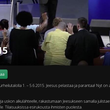
15
maa
eilutalolla 1. – 5.6.2015. Jeesus pelastaa ja parantaa! Nyt on 
ttyja uskon alkulähteelle, rakastumaan Jeesukseen samalla julista
le. Tilaisuuksissa esirukousta ihmisten puolesta.