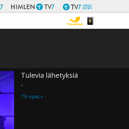
Tulevia lähetyksiä
-
TV-opas »