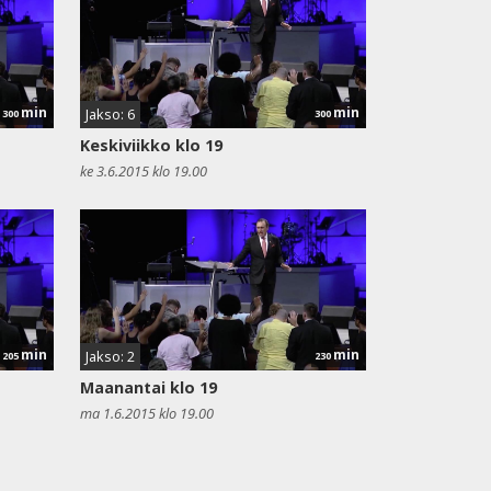
min
min
Jakso: 6
300
300
Keskiviikko klo 19
ke 3.6.2015 klo 19.00
min
min
Jakso: 2
205
230
Maanantai klo 19
ma 1.6.2015 klo 19.00