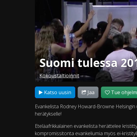
Suomi tulessa 20
Kokoustaltioinnit
Katso uusin
Jaa
Tue ohjel
Evankelista Rodney Howard-Browne Helsingin urh
herätykselle!
Eteläafrikkalainen evankelista herättelee kristi
kompromissitonta evankeliumia myös ei-kristityil