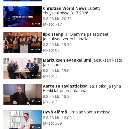
Christian World News
Esitetty
Yhdysvalloissa 31.7.2026
8.8.26 klo 20.30
Jakso: 717
30 min
Ilpoistenpiiri
Olemme pelastuneet
Jeesuksen veren hinnalla
8.8.26 klo 19.30
Jakso: 67
60 min
Markuksen evankeliumi
Jeesuksen kaste
ja kiusaus
8.8.26 klo 19.00
Jakso: 2
30 min
Aarteita saviastioissa
Isä, Poika ja Pyhä
Henki lahjojen antajana
8.8.26 klo 18.30
Jakso: 2
30 min
Hyvä elämä
Jumalan voima meissä
8.8.26 klo 18.00
Jakso: 309
30 min