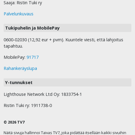
Saaja: Ristin Tuki ry
Palvelunkuvaus
Tukipuhelin ja MobilePay
0600-02030 (12,92 eur + pvm). Kuuntele viesti, että lahjoitus
tapahtuu.
MobilePay:
91717
Rahankeräyslupa
Y-tunnukset
Lighthouse Network Ltd Oy: 1833754-1
Ristin Tuki ry: 1911738-0
© 2026 TV7
Näitä sivuja hallinnoi Taivas TV7, joka pidättää itsellään kaikki sivuihin