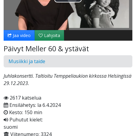
Toista
Video
Jaa video
Lahjoita
Päivyt Meller 60 & ystävät
Musiikki ja taide
Juhlakonsertti. Taltioitu Temppeliaukion kirkossa Helsingissä
29.12.2023.
2617 katselua
Ensilähetys: la 6.4.2024
Kesto: 150 min
Puhutut kielet:
suomi
Viitenumero: 3324