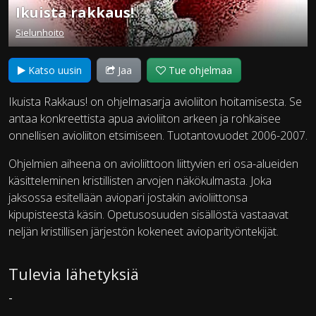
Ikuista rakkaus!
Sielunhoito
Katso uusin
Jaa
Tue ohjelmaa
Ikuista Rakkaus! on ohjelmasarja avioliiton hoitamisesta. Se
antaa konkreettista apua avioliiton arkeen ja rohkaisee
onnellisen avioliiton etsimiseen. Tuotantovuodet 2006-2007.
Ohjelmien aiheena on avioliittoon liittyvien eri osa-alueiden
käsitteleminen kristillisten arvojen näkökulmasta. Joka
jaksossa esitellään aviopari jostakin avioliittonsa
kipupisteestä käsin. Opetusosuuden sisällöstä vastaavat
neljän kristillisen järjestön kokeneet avioparityöntekijät.
Tulevia lähetyksiä
-