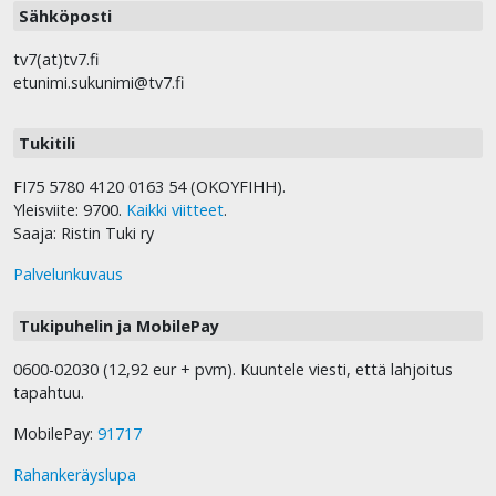
Sähköposti
tv7(at)tv7.fi
etunimi.sukunimi@tv7.fi
Tukitili
FI75 5780 4120 0163 54 (OKOYFIHH).
Yleisviite: 9700.
Kaikki viitteet
.
Saaja: Ristin Tuki ry
Palvelunkuvaus
Tukipuhelin ja MobilePay
0600-02030 (12,92 eur + pvm). Kuuntele viesti, että lahjoitus
tapahtuu.
MobilePay:
91717
Rahankeräyslupa