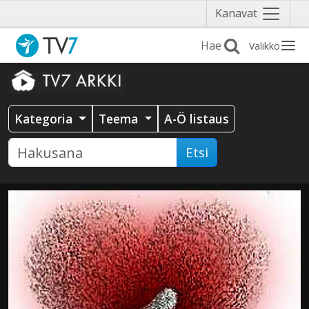
Näytä
Kanavat
valikko
Valikko
Kategoria
Teema
A-Ö listaus
Etsi