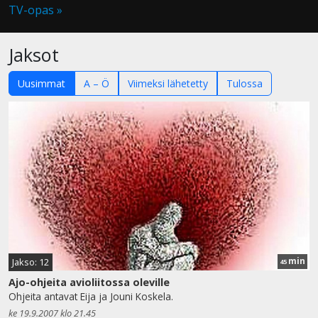
TV-opas »
Jaksot
Uusimmat
A – Ö
Viimeksi lähetetty
Tulossa
min
Jakso: 12
45
Ajo-ohjeita avioliitossa oleville
Ohjeita antavat Eija ja Jouni Koskela.
ke 19.9.2007 klo 21.45