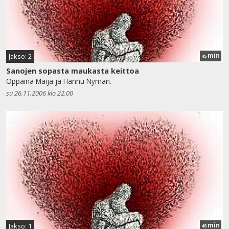
min
Jakso: 2
45
Sanojen sopasta maukasta keittoa
Oppaina Maija ja Hannu Nyman.
su 26.11.2006 klo 22.00
min
Jakso: 1
45