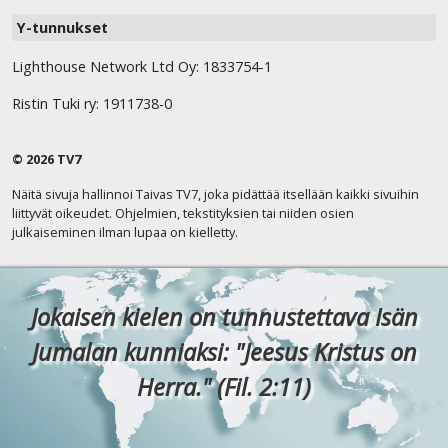
Y-tunnukset
Lighthouse Network Ltd Oy: 1833754-1
Ristin Tuki ry: 1911738-0
© 2026 TV7
Näitä sivuja hallinnoi Taivas TV7, joka pidättää itsellään kaikki sivuihin
liittyvät oikeudet. Ohjelmien, tekstityksien tai niiden osien
julkaiseminen ilman lupaa on kielletty.
Jokaisen kielen on tunnustettava Isän
Jumalan kunniaksi: "Jeesus Kristus on
Herra." (Fil. 2:11)