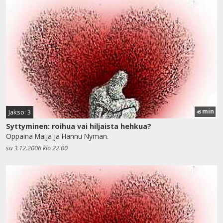
min
Jakso: 3
45
Syttyminen: roihua vai hiljaista hehkua?
Oppaina Maija ja Hannu Nyman.
su 3.12.2006 klo 22.00