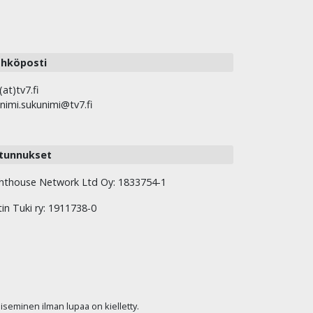
hköposti
(at)tv7.fi
nimi.sukunimi@tv7.fi
tunnukset
hthouse Network Ltd Oy: 1833754-1
tin Tuki ry: 1911738-0
kaiseminen ilman lupaa on kielletty.