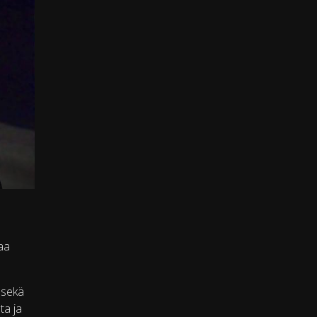
aa
 sekä
ta ja