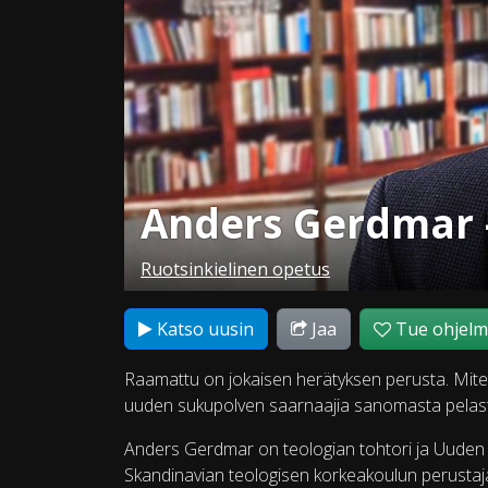
Anders Gerdmar 
Ruotsinkielinen opetus
Katso uusin
Jaa
Tue ohjel
Raamattu on jokaisen herätyksen perusta. Miten
uuden sukupolven saarnaajia sanomasta pelastu
Anders Gerdmar on teologian tohtori ja Uuden 
Skandinavian teologisen korkeakoulun perustaja 