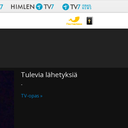
Tulevia lähetyksiä
-
TV-opas »