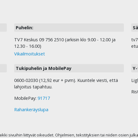
Puhelin:
Sä
TV7 Keskus 09 756 2510 (arkisin klo 9.00 - 12.00 ja
tv7
12.30 - 16.00)
etu
Vikailmoitukset
Tukipuhelin ja MobilePay
Y-
0600-02030 (12,92 eur + pvm). Kuuntele viesti, että
Lig
lahjoitus tapahtuu.
Ris
MobilePay:
91717
Rahankeräyslupa
kaikki sivuihin liittyvät oikeudet. Ohjelmien, tekstityksien tai niiden osien jul