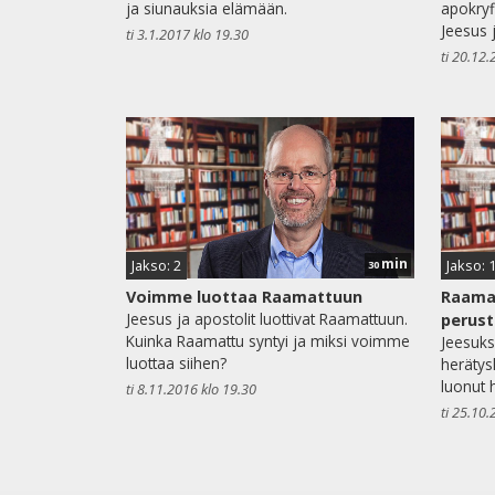
ja siunauksia elämään.
apokryfi
Jeesus j
ti 3.1.2017 klo 19.30
ti 20.12.
min
Jakso: 2
Jakso: 
30
Voimme luottaa Raamattuun
Raamat
Jeesus ja apostolit luottivat Raamattuun.
perust
Kuinka Raamattu syntyi ja miksi voimme
Jeesuks
luottaa siihen?
herätys
luonut 
ti 8.11.2016 klo 19.30
ti 25.10.