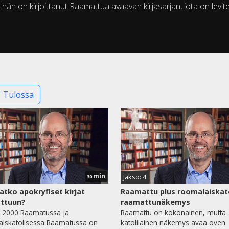
hän on kirjoittanut Raamattua avaavan kirjasarjan, jota on levitet
Tulossa
min
5
Jakso: 4
30
atko apokryfiset kirjat
Raamattu plus roomalaiskat
ttuun?
raamattunäkemys
 2000 Raamatussa ja
Raamattu on kokonainen, mutta
aiskatolisessa Raamatussa on
katolilainen näkemys avaa oven