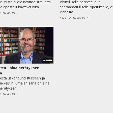
t. Mutta ei ole näyttöä siitä, että
inhimilliselle perinteelle ja
a apostolit käyttivät niitä.
epäraamatulliselle opetukselle, e
Mariasta.
2016 klo 19.30
ti 6.12.2016 klo 19.30
min
1
30
tu - aina herätyksen
a
esta uskonpuhdistukseen ja
liikkeisiin Jumalan sana on aina
herätyksen.
2016 klo 19.30