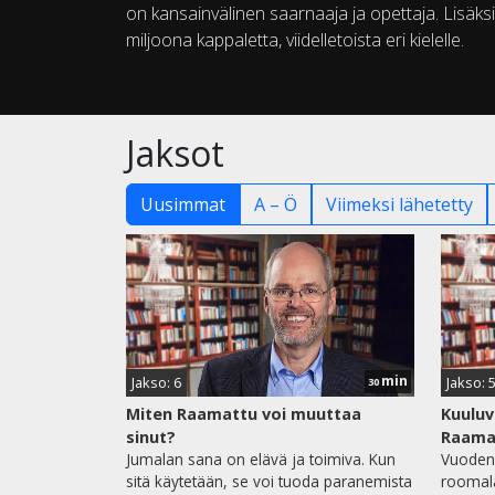
on kansainvälinen saarnaaja ja opettaja. Lisäksi 
miljoona kappaletta, viidelletoista eri kielelle.
Jaksot
Uusimmat
A – Ö
Viimeksi lähetetty
min
Jakso: 6
Jakso: 
30
Miten Raamattu voi muuttaa
Kuuluv
sinut?
Raama
Jumalan sana on elävä ja toimiva. Kun
Vuoden
sitä käytetään, se voi tuoda paranemista
roomal