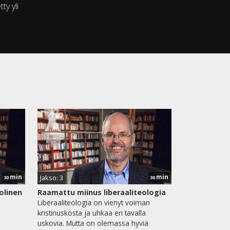
ty yli
min
min
Jakso: 3
30
30
olinen
Raamattu miinus liberaaliteologia
Liberaaliteologia on vienyt voiman
kristinuskosta ja uhkaa eri tavalla
uskovia. Mutta on olemassa hyviä