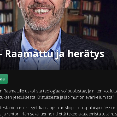
- Raamattu ja herätys
maa
 Raamatulle uskollista teologiaa voi puolustaa, ja miten koulutt
ksen Jeesuksesta Kristuksesta ja läpimurron evankeliumista?
testamentin eksegetiikan Uppsalan yliopiston apulaisprofessori
ja rehtori. Hän sekä luennointi että tekee akateemista tutkimus