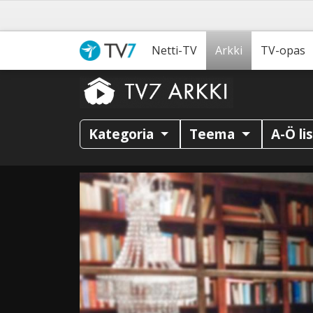
Netti-TV
Arkki
TV-opas
Kategoria
Teema
A-Ö li