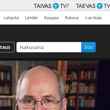
Lahjoita
Lehdet
Kauppa
Rukous
Lue lisää
staus
Etsi