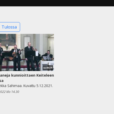
Tulossa
min
1
55
aneja kunnioittaen Keiteleen
sa
kka Sahimaa. Kuvattu 5.12.2021.
2022 klo 14.30