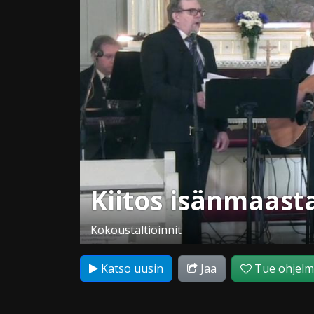
Kiitos isänmaast
Kokoustaltioinnit
Katso uusin
Jaa
Tue ohjel