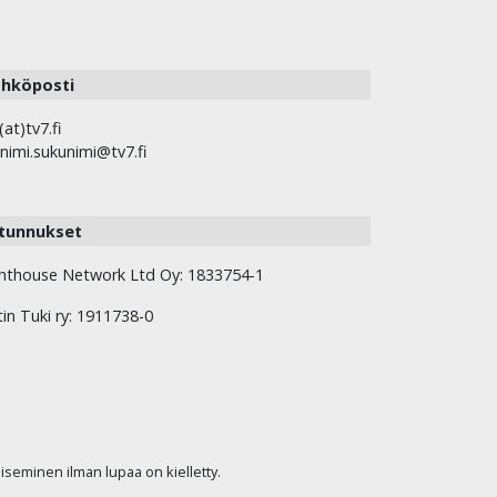
hköposti
(at)tv7.fi
nimi.sukunimi@tv7.fi
tunnukset
hthouse Network Ltd Oy: 1833754-1
tin Tuki ry: 1911738-0
kaiseminen ilman lupaa on kielletty.