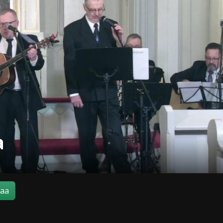
a
maa