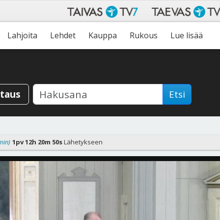
Lahjoita
Lehdet
Kauppa
Rukous
Lue lisää
staus
Etsi
min)
1pv 12h 20m 49s
Lähetykseen