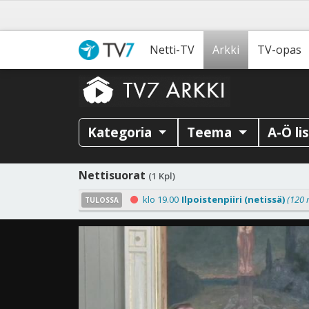
Netti-TV
Arkki
TV-opas
Kategoria
Teema
A-Ö li
Nettisuorat
(1 Kpl)
klo 19.00
Ilpoistenpiiri (netissä)
(120 
TULOSSA