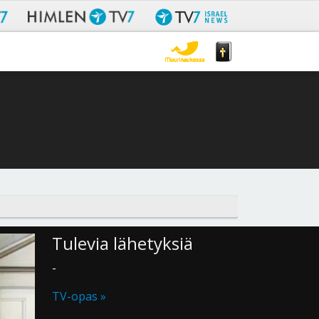
Tulevia lähetyksiä
-
TV-opas »