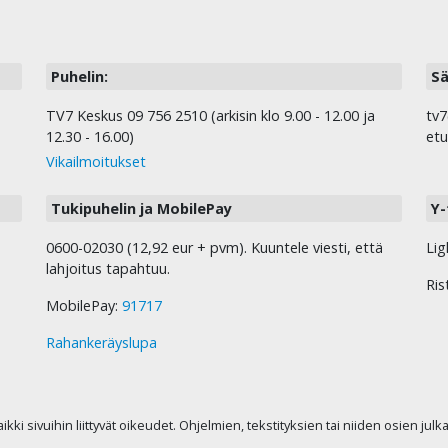
Puhelin:
Sä
TV7 Keskus 09 756 2510 (arkisin klo 9.00 - 12.00 ja
tv7
12.30 - 16.00)
etu
Vikailmoitukset
Tukipuhelin ja MobilePay
Y-
0600-02030 (12,92 eur + pvm). Kuuntele viesti, että
Lig
lahjoitus tapahtuu.
Ris
MobilePay:
91717
Rahankeräyslupa
kaikki sivuihin liittyvät oikeudet. Ohjelmien, tekstityksien tai niiden osien jul