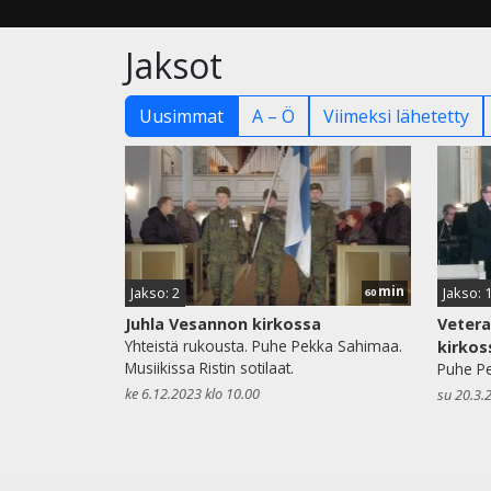
Jaksot
Uusimmat
A – Ö
Viimeksi lähetetty
min
Jakso: 2
Jakso: 
60
Juhla Vesannon kirkossa
Vetera
Yhteistä rukousta. Puhe Pekka Sahimaa.
kirkos
Musiikissa Ristin sotilaat.
Puhe Pe
ke 6.12.2023 klo 10.00
su 20.3.