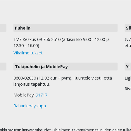
Puhelin:
Sä
TV7 Keskus 09 756 2510 (arkisin klo 9.00 - 12.00 ja
tv7
12.30 - 16.00)
etu
Vikailmoitukset
Tukipuhelin ja MobilePay
Y-
0600-02030 (12,92 eur + pvm). Kuuntele viesti, että
Lig
lahjoitus tapahtuu.
Ris
MobilePay:
91717
Rahankeräyslupa
kaikki sivuihin liittyvät oikeudet. Ohjelmien, tekstityksien tai niiden osien jul