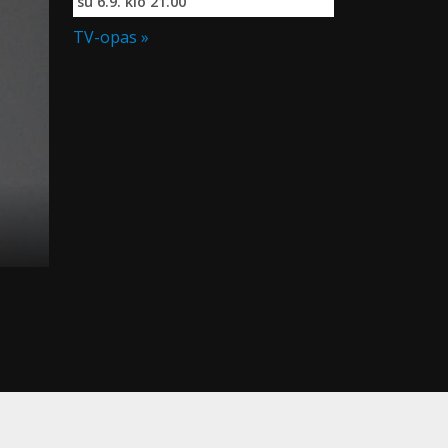
su 6.9. klo 21.00
TV-opas »