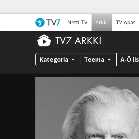
Netti-TV
Arkki
TV-opas
Kategoria
Teema
A-Ö li