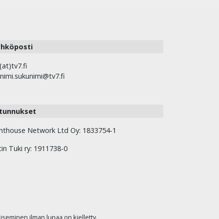
hköposti
(at)tv7.fi
nimi.sukunimi@tv7.fi
tunnukset
hthouse Network Ltd Oy: 1833754-1
tin Tuki ry: 1911738-0
kaiseminen ilman lupaa on kielletty.