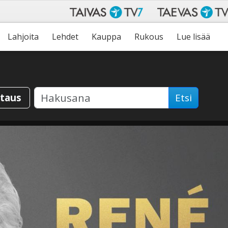
Lahjoita
Lehdet
Kauppa
Rukous
Lue lisää
staus
Etsi