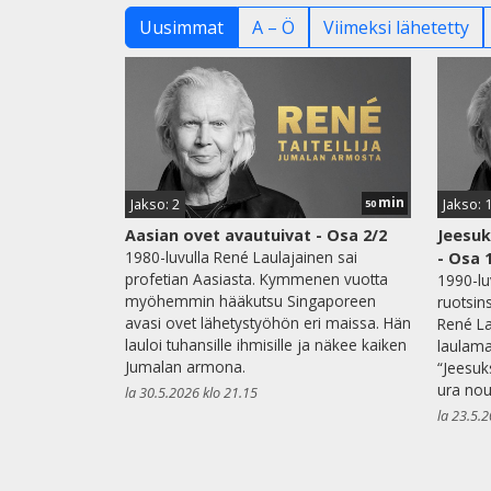
Uusimmat
A – Ö
Viimeksi lähetetty
min
Jakso: 2
Jakso: 
50
Aasian ovet avautuivat - Osa 2/2
Jeesu
1980-luvulla René Laulajainen sai
- Osa 
profetian Aasiasta. Kymmenen vuotta
1990-lu
myöhemmin hääkutsu Singaporeen
ruotsin
avasi ovet lähetystyöhön eri maissa. Hän
René La
lauloi tuhansille ihmisille ja näkee kaiken
laulama
Jumalan armona.
“Jeesuk
ura nou
la 30.5.2026 klo 21.15
la 23.5.