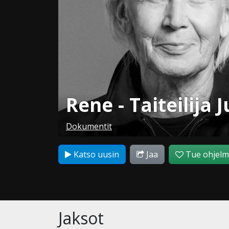
Rene - Taiteilija
Dokumentit
Katso uusin
Jaa
Tue ohjel
Jaksot