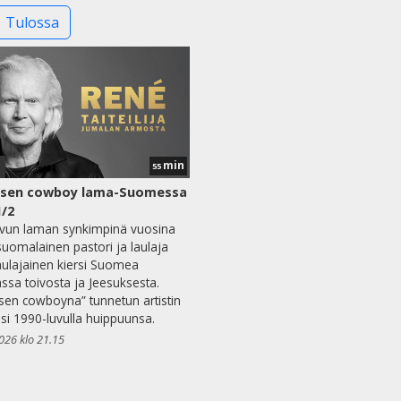
Tulossa
min
1
55
ksen cowboy lama-Suomessa
1/2
vun laman synkimpinä vuosina
suomalainen pastori ja laulaja
ulajainen kiersi Suomea
ssa toivosta ja Jeesuksesta.
sen cowboyna” tunnetun artistin
si 1990-luvulla huippuunsa.
2026 klo 21.15