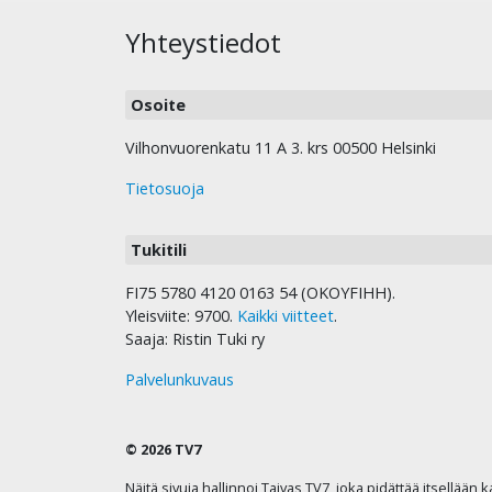
Yhteystiedot
Osoite
Vilhonvuorenkatu 11 A 3. krs 00500 Helsinki
Tietosuoja
Tukitili
FI75 5780 4120 0163 54 (OKOYFIHH).
Yleisviite: 9700.
Kaikki viitteet
.
Saaja: Ristin Tuki ry
Palvelunkuvaus
© 2026 TV7
Näitä sivuja hallinnoi Taivas TV7, joka pidättää itsellään 