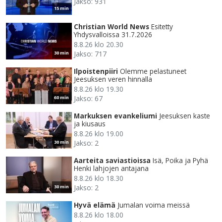
Jakso: 931
15 min
Christian World News
Esitetty
Yhdysvalloissa 31.7.2026
8.8.26 klo 20.30
Jakso: 717
30 min
Ilpoistenpiiri
Olemme pelastuneet
Jeesuksen veren hinnalla
8.8.26 klo 19.30
Jakso: 67
60 min
Markuksen evankeliumi
Jeesuksen kaste
ja kiusaus
8.8.26 klo 19.00
Jakso: 2
30 min
Aarteita saviastioissa
Isä, Poika ja Pyhä
Henki lahjojen antajana
8.8.26 klo 18.30
Jakso: 2
30 min
Hyvä elämä
Jumalan voima meissä
8.8.26 klo 18.00