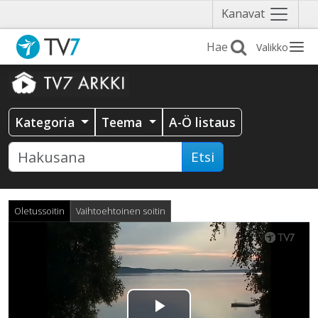
Näytä
Kanavat
valikko
Valikko
Kategoria
Teema
A-Ö listaus
Etsi
Oletussoitin
Vaihtoehtoinen soitin