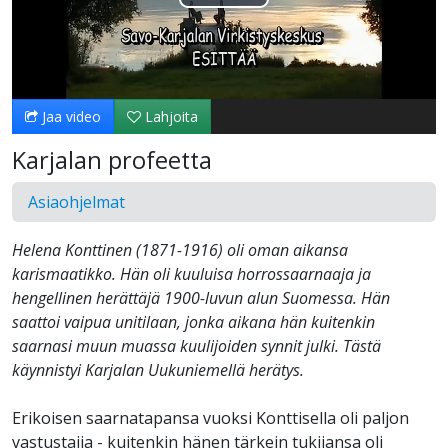
Toista
Video
Jaa video
Lahjoita
Karjalan profeetta
Asiaohjelmat
Helena Konttinen (1871-1916) oli oman aikansa
karismaatikko. Hän oli kuuluisa horrossaarnaaja ja
hengellinen herättäjä 1900-luvun alun Suomessa. Hän
saattoi vaipua unitilaan, jonka aikana hän kuitenkin
saarnasi muun muassa kuulijoiden synnit julki. Tästä
käynnistyi Karjalan Uukuniemellä herätys.
Erikoisen saarnatapansa vuoksi Konttisella oli paljon
vastustajia - kuitenkin hänen tärkein tukijansa oli