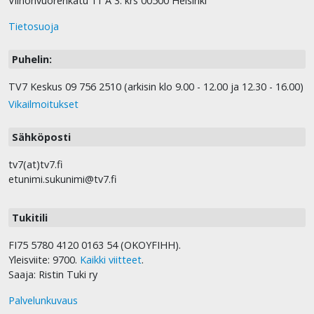
Vilhonvuorenkatu 11 A 3. krs 00500 Helsinki
Tietosuoja
Puhelin:
TV7 Keskus 09 756 2510 (arkisin klo 9.00 - 12.00 ja 12.30 - 16.00)
Vikailmoitukset
Sähköposti
tv7(at)tv7.fi
etunimi.sukunimi@tv7.fi
Tukitili
FI75 5780 4120 0163 54 (OKOYFIHH).
Yleisviite: 9700.
Kaikki viitteet
.
Saaja: Ristin Tuki ry
Palvelunkuvaus