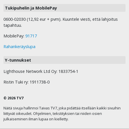
Tukipuhelin ja MobilePay
0600-02030 (12,92 eur + pvm). Kuuntele viesti, että lahjoitus
tapahtuu.
MobilePay:
91717
Rahankeräyslupa
Y-tunnukset
Lighthouse Network Ltd Oy: 1833754-1
Ristin Tuki ry: 1911738-0
© 2026 TV7
Näitä sivuja hallinnoi Taivas TV7, joka pidättää itsellään kaikki sivuihin
liittyvät oikeudet. Ohjelmien, tekstityksien tai niiden osien
julkaiseminen ilman lupaa on kielletty.