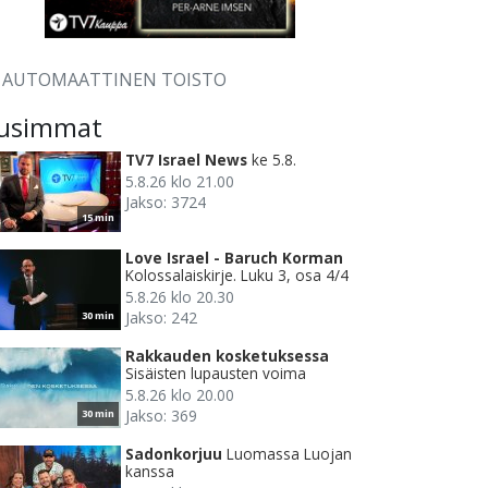
AUTOMAATTINEN TOISTO
usimmat
TV7 Israel News
ke 5.8.
5.8.26 klo 21.00
Jakso: 3724
15 min
Love Israel - Baruch Korman
Kolossalaiskirje. Luku 3, osa 4/4
5.8.26 klo 20.30
Jakso: 242
30 min
Rakkauden kosketuksessa
Sisäisten lupausten voima
5.8.26 klo 20.00
Jakso: 369
30 min
Sadonkorjuu
Luomassa Luojan
kanssa