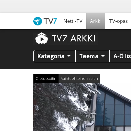
Netti-TV
Arkki
TV-opas
Kategoria
Teema
A-Ö li
Oletussoitin
Vaihtoehtoinen soitin