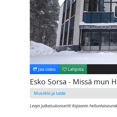
Jaa video
Lahjoita
Esko Sorsa - Missä mun H
Musiikki ja taide
Levyn julkaisukonsertti Kajaanin helluntaiseur