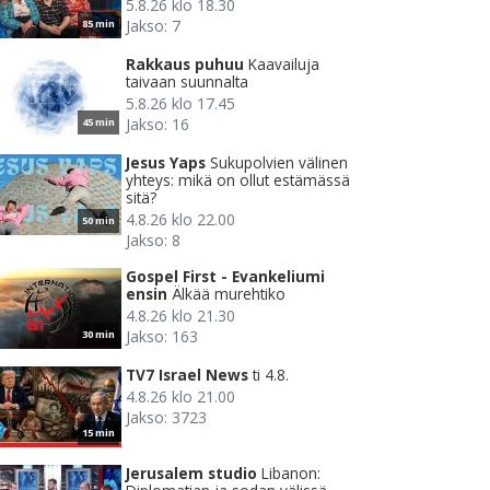
5.8.26 klo 18.30
Jakso: 7
85 min
Rakkaus puhuu
Kaavailuja
taivaan suunnalta
5.8.26 klo 17.45
Jakso: 16
45 min
Jesus Yaps
Sukupolvien välinen
yhteys: mikä on ollut estämässä
sitä?
4.8.26 klo 22.00
50 min
Jakso: 8
Gospel First - Evankeliumi
ensin
Älkää murehtiko
4.8.26 klo 21.30
Jakso: 163
30 min
TV7 Israel News
ti 4.8.
4.8.26 klo 21.00
Jakso: 3723
15 min
Jerusalem studio
Libanon: