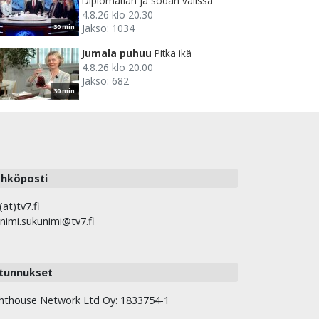
Diplomatian ja sodan välissä
4.8.26 klo 20.30
Jakso: 1034
30 min
Jumala puhuu
Pitkä ikä
4.8.26 klo 20.00
Jakso: 682
30 min
hköposti
(at)tv7.fi
nimi.sukunimi@tv7.fi
tunnukset
hthouse Network Ltd Oy: 1833754-1