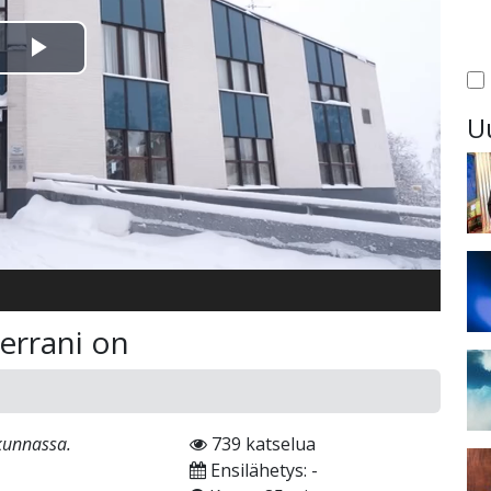
Toista
Video
U
errani on
akunnassa.
739 katselua
Ensilähetys: -