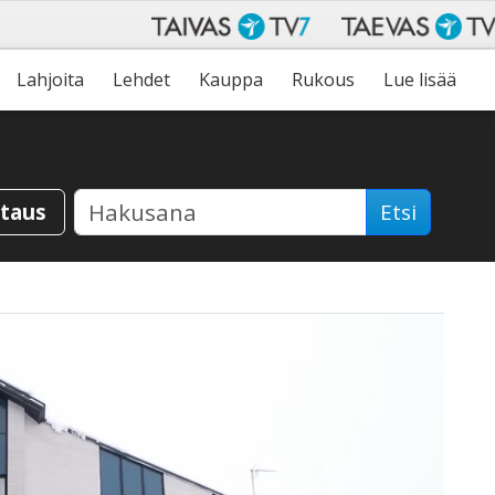
Lahjoita
Lehdet
Kauppa
Rukous
Lue lisää
staus
Etsi