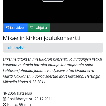
Toista
Video
Jaa video
Lahjoita
Mikaelin kirkon joulukonsertti
Juhlapyhät
Liikennelaitoksen mieskuoron konsertti. Joululaulujen lisäksi
kuullaan muitakin hartaita lauluja kuoronjohtaja Anita
Lehtosen johdolla. Joulutervehdyksensä tuo kirkkoherra
Martti Häkkänen. Kuoroa säestää Märt Ratasepp. Helsingin
Mikaelin kirkko 9.12.2011.
2056 katselua
Ensilähetys: su 25.12.2011
Kesto: 55 min