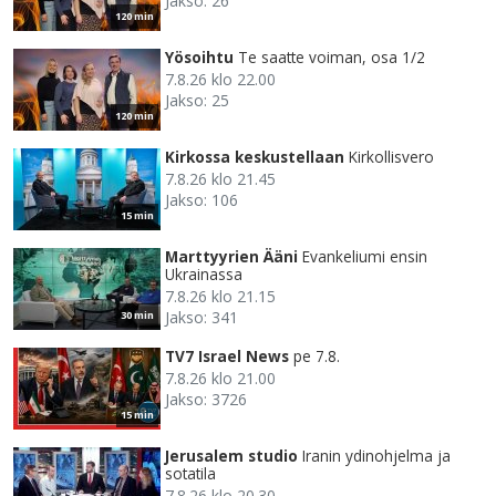
Jakso: 26
120 min
Yösoihtu
Te saatte voiman, osa 1/2
7.8.26 klo 22.00
Jakso: 25
120 min
Kirkossa keskustellaan
Kirkollisvero
7.8.26 klo 21.45
Jakso: 106
15 min
Marttyyrien Ääni
Evankeliumi ensin
Ukrainassa
7.8.26 klo 21.15
Jakso: 341
30 min
TV7 Israel News
pe 7.8.
7.8.26 klo 21.00
Jakso: 3726
15 min
Jerusalem studio
Iranin ydinohjelma ja
sotatila
7.8.26 klo 20.30