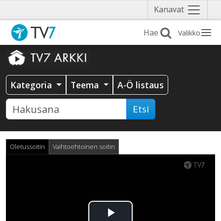
Näytä
Kanavat
valikko
Valikko
Kategoria
Teema
A-Ö listaus
Etsi
Oletussoitin
Vaihtoehtoinen soitin