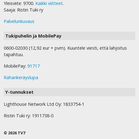
Yleisviite: 9700.
Kaikki viitteet
.
Saaja: Ristin Tuki ry
Palvelunkuvaus
Tukipuhelin ja MobilePay
0600-02030 (12,92 eur + pvm). Kuuntele viesti, että lahjoitus
tapahtuu.
MobilePay:
91717
Rahankeräyslupa
Y-tunnukset
Lighthouse Network Ltd Oy: 1833754-1
Ristin Tuki ry: 1911738-0
© 2026 TV7