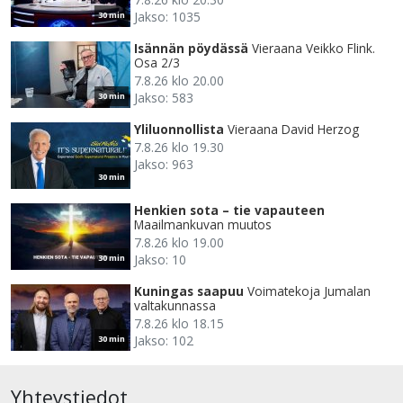
Jakso: 1035
30 min
Isännän pöydässä
Vieraana Veikko Flink.
Osa 2/3
7.8.26 klo 20.00
Jakso: 583
30 min
Yliluonnollista
Vieraana David Herzog
7.8.26 klo 19.30
Jakso: 963
30 min
Henkien sota – tie vapauteen
Maailmankuvan muutos
7.8.26 klo 19.00
Jakso: 10
30 min
Kuningas saapuu
Voimatekoja Jumalan
valtakunnassa
7.8.26 klo 18.15
Jakso: 102
30 min
Yhteystiedot