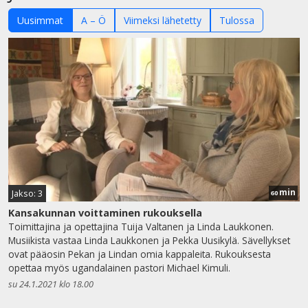
Uusimmat
A – Ö
Viimeksi lähetetty
Tulossa
min
Jakso: 3
60
Kansakunnan voittaminen rukouksella
Toimittajina ja opettajina Tuija Valtanen ja Linda Laukkonen.
Musiikista vastaa Linda Laukkonen ja Pekka Uusikylä. Sävellykset
ovat pääosin Pekan ja Lindan omia kappaleita. Rukouksesta
opettaa myös ugandalainen pastori Michael Kimuli.
su 24.1.2021 klo 18.00