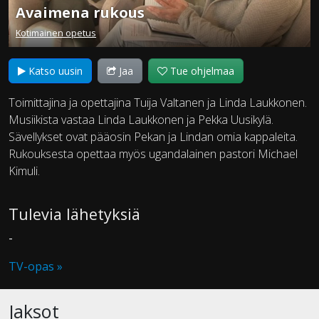
Avaimena rukous
Kotimainen opetus
Katso uusin
Jaa
Tue ohjelmaa
Toimittajina ja opettajina Tuija Valtanen ja Linda Laukkonen.
Musiikista vastaa Linda Laukkonen ja Pekka Uusikylä.
Sävellykset ovat pääosin Pekan ja Lindan omia kappaleita.
Rukouksesta opettaa myös ugandalainen pastori Michael
Kimuli.
Tulevia lähetyksiä
-
TV-opas »
Jaksot