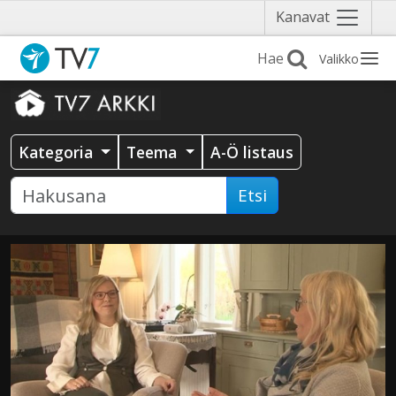
Näytä
Kanavat
valikko
Valikko
Kategoria
Teema
A-Ö listaus
Etsi