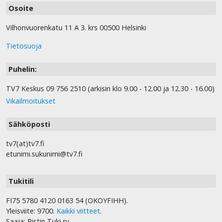
Osoite
Vilhonvuorenkatu 11 A 3. krs 00500 Helsinki
Tietosuoja
Puhelin:
TV7 Keskus 09 756 2510 (arkisin klo 9.00 - 12.00 ja 12.30 - 16.00)
Vikailmoitukset
Sähköposti
tv7(at)tv7.fi
etunimi.sukunimi@tv7.fi
Tukitili
FI75 5780 4120 0163 54 (OKOYFIHH).
Yleisviite: 9700.
Kaikki viitteet
.
Saaja: Ristin Tuki ry