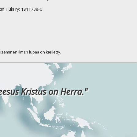
tin Tuki ry: 1911738-0
kaiseminen ilman lupaa on kielletty.
eesus Kristus on Herra."