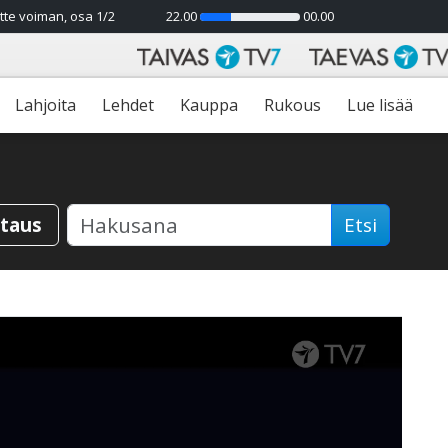
tte voiman, osa 1/2
22.00
00.00
31%
Lahjoita
Lehdet
Kauppa
Rukous
Lue lisää
staus
Etsi