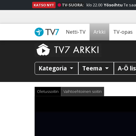
TV-SUORA:
klo 22.00
Yösoihtu
Te saa
KATSO NYT
Netti-TV
Arkki
TV-opas
Kategoria
Teema
A-Ö li
Oletussoitin
Vaihtoehtoinen soitin