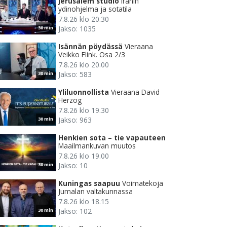
Jerusalem studio
Iranin
ydinohjelma ja sotatila
7.8.26 klo 20.30
Jakso: 1035
30 min
Isännän pöydässä
Vieraana
Veikko Flink. Osa 2/3
7.8.26 klo 20.00
Jakso: 583
30 min
Yliluonnollista
Vieraana David
Herzog
7.8.26 klo 19.30
Jakso: 963
30 min
Henkien sota – tie vapauteen
Maailmankuvan muutos
7.8.26 klo 19.00
Jakso: 10
30 min
Kuningas saapuu
Voimatekoja
Jumalan valtakunnassa
7.8.26 klo 18.15
Jakso: 102
30 min