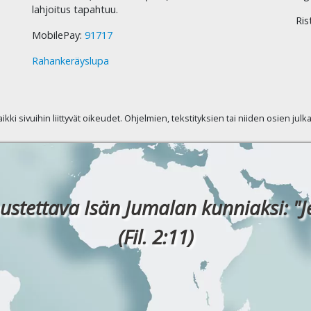
lahjoitus tapahtuu.
Ris
MobilePay:
91717
Rahankeräyslupa
kaikki sivuihin liittyvät oikeudet. Ohjelmien, tekstityksien tai niiden osien jul
ustettava Isän Jumalan kunniaksi: "J
(Fil. 2:11)