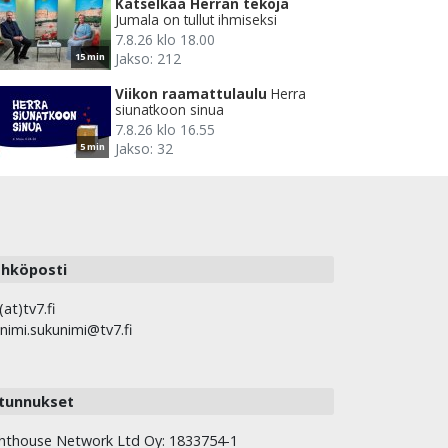
Katselkaa Herran tekoja
Jumala on tullut ihmiseksi
7.8.26 klo 18.00
Jakso: 212
15 min
Viikon raamattulaulu
Herra
siunatkoon sinua
7.8.26 klo 16.55
Jakso: 32
5 min
hköposti
(at)tv7.fi
nimi.sukunimi@tv7.fi
tunnukset
hthouse Network Ltd Oy: 1833754-1