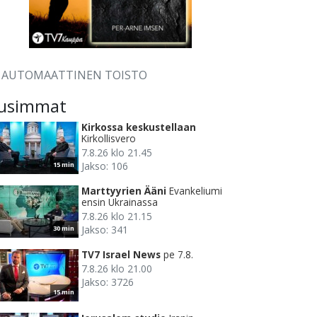
AUTOMAATTINEN TOISTO
usimmat
Kirkossa keskustellaan
Kirkollisvero
7.8.26 klo 21.45
Jakso: 106
15 min
Marttyyrien Ääni
Evankeliumi
ensin Ukrainassa
7.8.26 klo 21.15
Jakso: 341
30 min
TV7 Israel News
pe 7.8.
7.8.26 klo 21.00
Jakso: 3726
15 min