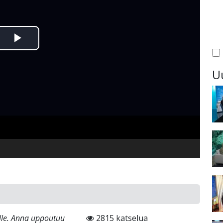
Toista
Video
U
lle. Anna uppoutuu
2815 katselua