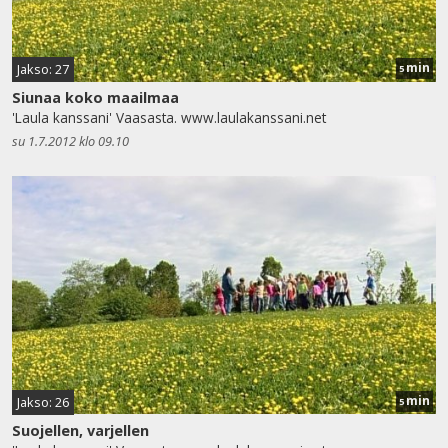
min
Jakso: 27
5
Siunaa koko maailmaa
'Laula kanssani' Vaasasta. www.laulakanssani.net
su 1.7.2012 klo 09.10
min
Jakso: 26
5
Suojellen, varjellen