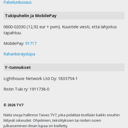
Palvelunkuvaus
Tukipuhelin ja MobilePay
0600-02030 (12,92 eur + pvm). Kuuntele viesti, että lahjoitus
tapahtuu.
MobilePay:
91717
Rahankeräyslupa
Y-tunnukset
Lighthouse Network Ltd Oy: 1833754-1
Ristin Tuki ry: 1911738-0
© 2026 TV7
Näitä sivuja hallinnoi Taivas TV7, joka pidättää itsellään kaikki sivuihin
liittyvät oikeudet. Ohjelmien, tekstityksien tai niiden osien
julkaiseminen ilman lupaa on kielletty.