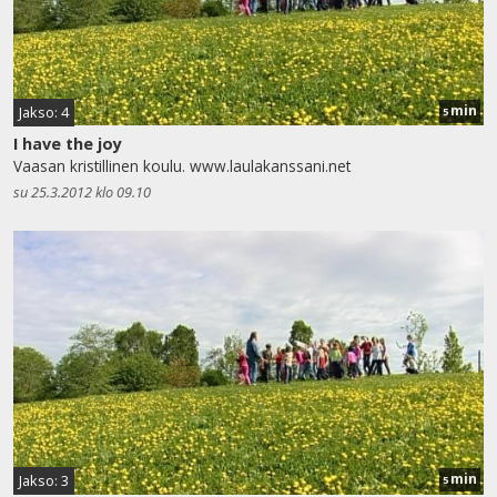
min
Jakso: 4
5
I have the joy
Vaasan kristillinen koulu. www.laulakanssani.net
su 25.3.2012 klo 09.10
min
Jakso: 3
5