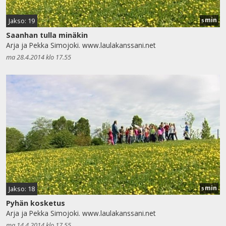
min
Jakso: 19
5
Saanhan tulla minäkin
Arja ja Pekka Simojoki. www.laulakanssani.net
ma 28.4.2014 klo 17.55
min
Jakso: 18
5
Pyhän kosketus
Arja ja Pekka Simojoki. www.laulakanssani.net
ma 14.4.2014 klo 17.55