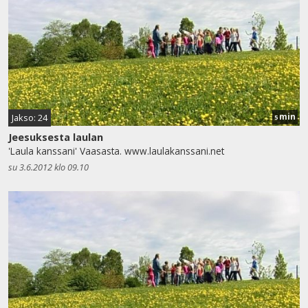
min
Jakso: 24
5
Jeesuksesta laulan
'Laula kanssani' Vaasasta. www.laulakanssani.net
su 3.6.2012 klo 09.10