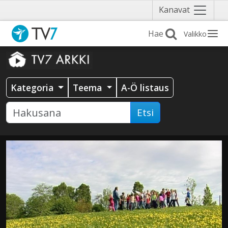
Näytä
Kanavat
valikko
Valikko
Kategoria
Teema
A-Ö listaus
Etsi