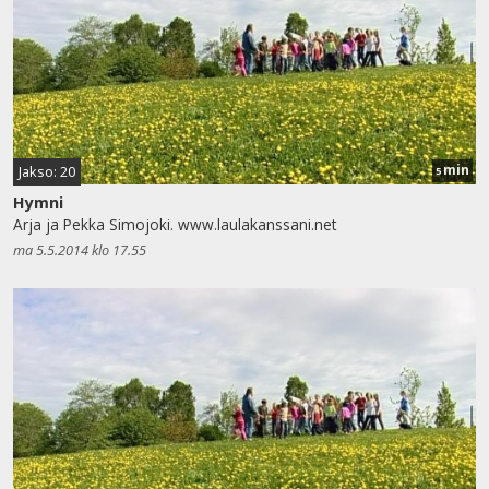
min
Jakso: 20
5
Hymni
Arja ja Pekka Simojoki. www.laulakanssani.net
ma 5.5.2014 klo 17.55