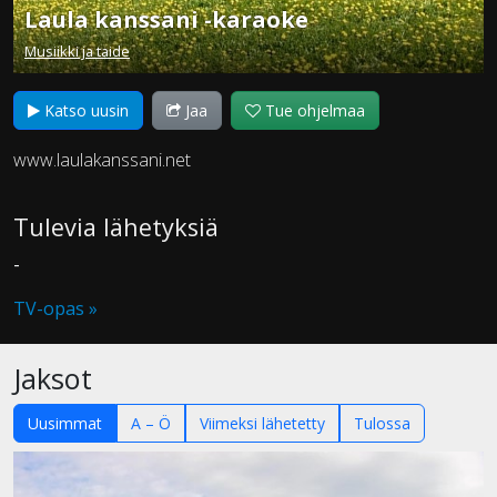
Laula kanssani -karaoke
Musiikki ja taide
Katso uusin
Jaa
Tue ohjelmaa
www.laulakanssani.net
Tulevia lähetyksiä
-
TV-opas »
Jaksot
Uusimmat
A – Ö
Viimeksi lähetetty
Tulossa