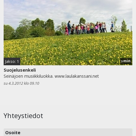
min
Jakso: 1
5
Suojelusenkeli
Seinäjoen musiikkiluokka. www.laulakanssani.net
su 4.3.2012 klo 09.10
Yhteystiedot
Osoite