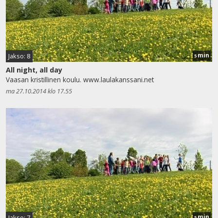
min
Jakso: 8
5
All night, all day
Vaasan kristillinen koulu. www.laulakanssani.net
ma 27.10.2014 klo 17.55
min
Jakso: 7
5