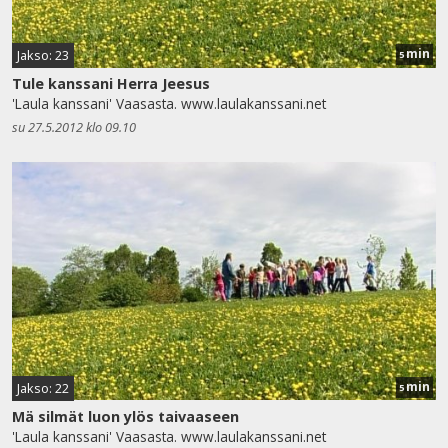
min
Jakso: 23
5
Tule kanssani Herra Jeesus
'Laula kanssani' Vaasasta. www.laulakanssani.net
su 27.5.2012 klo 09.10
min
Jakso: 22
5
Mä silmät luon ylös taivaaseen
'Laula kanssani' Vaasasta. www.laulakanssani.net