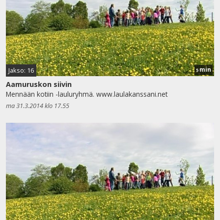
min
Jakso: 16
5
Aamuruskon siivin
Mennään kotiin -lauluryhmä. www.laulakanssani.net
ma 31.3.2014 klo 17.55