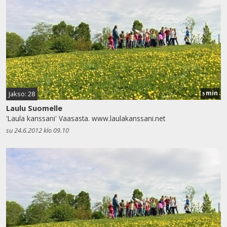
min
Jakso: 28
5
Laulu Suomelle
'Laula kanssani' Vaasasta. www.laulakanssani.net
su 24.6.2012 klo 09.10