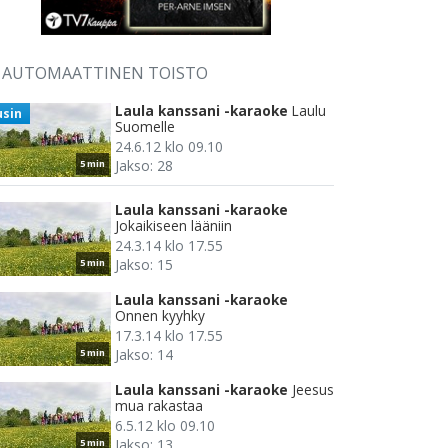
AUTOMAATTINEN TOISTO
Laula kanssani -karaoke
Laulu
usin
Suomelle
24.6.12 klo 09.10
Jakso: 28
5 min
Laula kanssani -karaoke
Jokaikiseen lääniin
24.3.14 klo 17.55
Jakso: 15
5 min
Laula kanssani -karaoke
Onnen kyyhky
17.3.14 klo 17.55
Jakso: 14
5 min
Laula kanssani -karaoke
Jeesus
mua rakastaa
6.5.12 klo 09.10
Jakso: 13
5 min