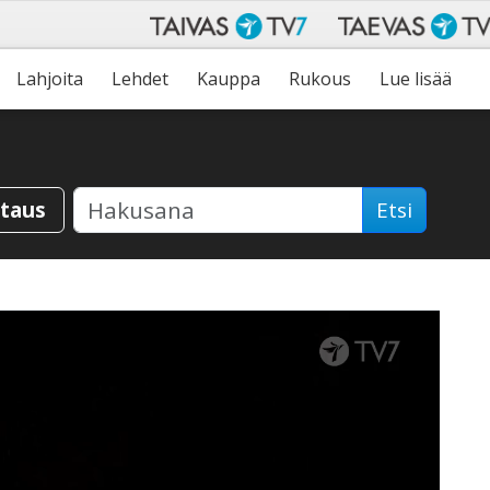
Lahjoita
Lehdet
Kauppa
Rukous
Lue lisää
staus
Etsi