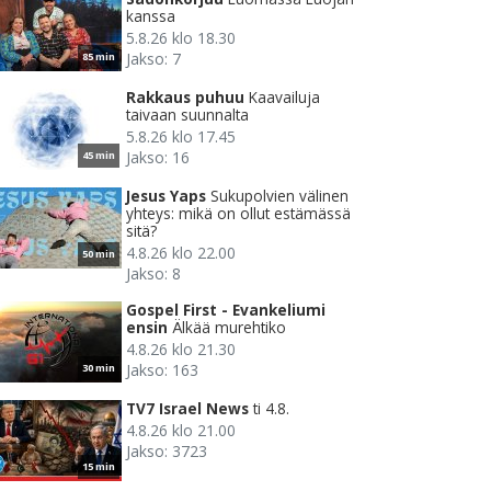
kanssa
5.8.26 klo 18.30
Jakso: 7
85 min
Rakkaus puhuu
Kaavailuja
taivaan suunnalta
5.8.26 klo 17.45
Jakso: 16
45 min
Jesus Yaps
Sukupolvien välinen
yhteys: mikä on ollut estämässä
sitä?
4.8.26 klo 22.00
50 min
Jakso: 8
Gospel First - Evankeliumi
ensin
Älkää murehtiko
4.8.26 klo 21.30
Jakso: 163
30 min
TV7 Israel News
ti 4.8.
4.8.26 klo 21.00
Jakso: 3723
15 min