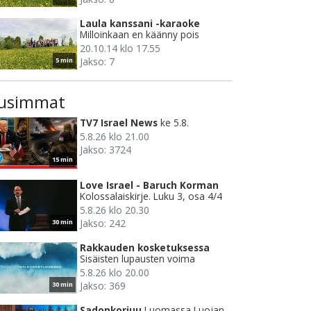
Laula kanssani -karaoke
Milloinkaan en käänny pois
20.10.14 klo 17.55
Jakso: 7
5 min
usimmat
TV7 Israel News
ke 5.8.
5.8.26 klo 21.00
Jakso: 3724
15 min
Love Israel - Baruch Korman
Kolossalaiskirje. Luku 3, osa 4/4
5.8.26 klo 20.30
Jakso: 242
30 min
Rakkauden kosketuksessa
Sisäisten lupausten voima
5.8.26 klo 20.00
Jakso: 369
30 min
Sadonkorjuu
Luomassa Luojan