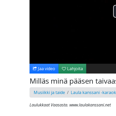
Jaa video
Lahjoita
Milläs minä pääsen taiva
Musiikki ja taide
Laula kanssani -karao
Laulukkaat Vaasasta. www.laulakanssani.net