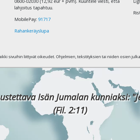
0600-02030 (12,92 eur + pvm). Kuuntele viesti, että
Lig
lahjoitus tapahtuu.
Ris
MobilePay:
91717
Rahankeräyslupa
kaikki sivuihin liittyvät oikeudet. Ohjelmien, tekstityksien tai niiden osien jul
ustettava Isän Jumalan kunniaksi: "J
(Fil. 2:11)