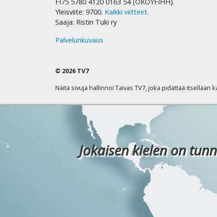
FI75 5780 4120 0163 54 (OKOYFIHH).
Yleisviite: 9700.
Kaikki viitteet
.
Saaja: Ristin Tuki ry
Palvelunkuvaus
© 2026 TV7
Näitä sivuja hallinnoi Taivas TV7, joka pidättää itsellään 
Jokaisen kielen on tunn