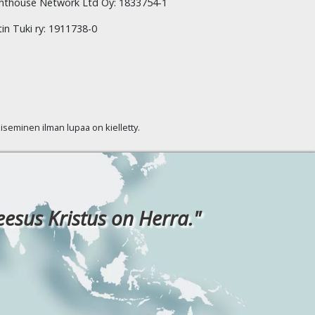
hthouse Network Ltd Oy: 1833754-1
tin Tuki ry: 1911738-0
kaiseminen ilman lupaa on kielletty.
eesus Kristus on Herra."