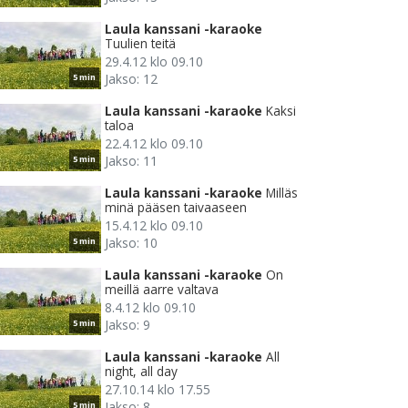
Laula kanssani -karaoke
Tuulien teitä
29.4.12 klo 09.10
Jakso: 12
5 min
Laula kanssani -karaoke
Kaksi
taloa
22.4.12 klo 09.10
Jakso: 11
5 min
Laula kanssani -karaoke
Milläs
minä pääsen taivaaseen
15.4.12 klo 09.10
Jakso: 10
5 min
Laula kanssani -karaoke
On
meillä aarre valtava
8.4.12 klo 09.10
Jakso: 9
5 min
Laula kanssani -karaoke
All
night, all day
27.10.14 klo 17.55
Jakso: 8
5 min