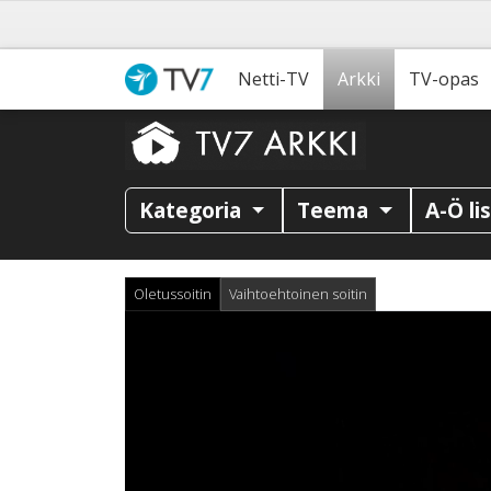
Netti-TV
Arkki
TV-opas
Kategoria
Teema
A-Ö li
Oletussoitin
Vaihtoehtoinen soitin