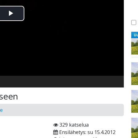
Toista
Video
U
aseen
ke
329 katselua
Ensilähetys: su 15.4.2012