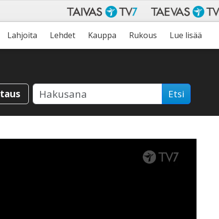
Lahjoita
Lehdet
Kauppa
Rukous
Lue lisää
staus
Etsi