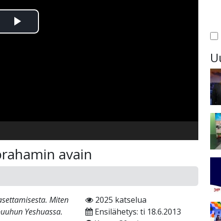
Toista
Video
U
rahamin avain
settamisesta. Miten
2025 katselua
ypuuhun Yeshuassa.
Ensilähetys: ti 18.6.2013