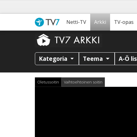
Netti-TV
Arkki
TV-opas
Kategoria
Teema
A-Ö li
Oletussoitin
Vaihtoehtoinen soitin