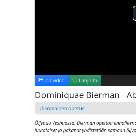
Jaa video
Lahjoita
Dominiquae Bierman - Ab
Ulkomainen opetus
Öljypuu Yeshuassa. Bierman opettaa ennalleena
juutalaiset ja pakanat yhdistetään samaan ölj