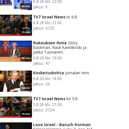
6.8.26 klo 22.00
Jakso: 9
60 min
TV7 Israel News
to 6.8.
6.8.26 klo 21.00
Jakso: 3725
15 min
Rukouksen ihme
Glory
Backman, Rauli Kannikoski ja
Jukka Tuunanen.
6.8.26 klo 19.00
90 min
Jakso: 47
Kosketuskohta
Jumalan nimi
6.8.26 klo 18.00
Jakso: 26
30 min
TV7 Israel News
ke 5.8.
5.8.26 klo 21.00
Jakso: 3724
15 min
Love Israel - Baruch Korman