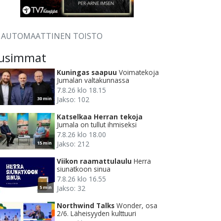
AUTOMAATTINEN TOISTO
usimmat
Kuningas saapuu
Voimatekoja
Jumalan valtakunnassa
7.8.26 klo 18.15
Jakso: 102
30 min
Katselkaa Herran tekoja
Jumala on tullut ihmiseksi
7.8.26 klo 18.00
Jakso: 212
15 min
Viikon raamattulaulu
Herra
siunatkoon sinua
7.8.26 klo 16.55
Jakso: 32
5 min
Northwind Talks
Wonder, osa
2/6. Läheisyyden kulttuuri