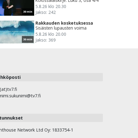
Kolossalaiskirje. Luku 3, osa 4/4
5.8.26 klo 20.30
Jakso: 242
30 min
Rakkauden kosketuksessa
Sisäisten lupausten voima
5.8.26 klo 20.00
Jakso: 369
30 min
hköposti
(at)tv7.fi
nimi.sukunimi@tv7.fi
tunnukset
hthouse Network Ltd Oy: 1833754-1