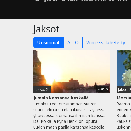
Jaksot
Uusimmat
A – Ö
Viimeksi lähetetty
min
Jakso: 21
Jakso: 
30
Jumala kansansa keskellä
Morsia
Jumala tulee toteuttamaan suuren
Raamat
suunnitelmansa elää ikuisesti täydessä
ennen k
yhteydessä luomansa ihmisen kanssa.
Baabeli
Isä, Poika ja Pyhä Henki on lopulta
kaukais
uuden maan päällä kansansa keskellä,
uskonno