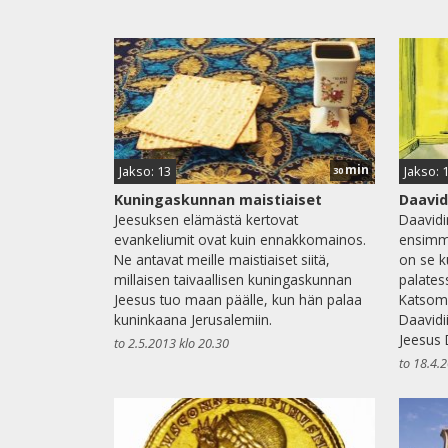
min
Jakso: 13
Jakso: 
30
Kuningaskunnan maistiaiset
Daavid
Jeesuksen elämästä kertovat
Daavidi
evankeliumit ovat kuin ennakkomainos.
ensimmä
Ne antavat meille maistiaiset siitä,
on se k
millaisen taivaallisen kuningaskunnan
palates
Jeesus tuo maan päälle, kun hän palaa
Katsomm
kuninkaana Jerusalemiin.
Daavidi
Jeesus D
to 2.5.2013 klo 20.30
to 18.4.