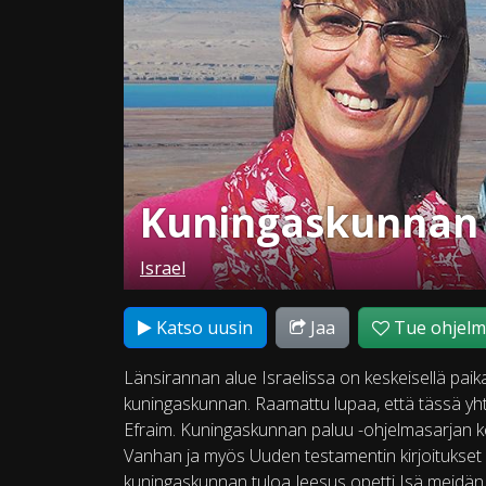
Kuningaskunnan
Israel
Katso uusin
Jaa
Tue ohjel
Länsirannan alue Israelissa on keskeisellä paik
kuningaskunnan. Raamattu lupaa, että tässä yht
Efraim. Kuningaskunnan paluu -ohjelmasarjan 
Vanhan ja myös Uuden testamentin kirjoitukset 
kuningaskunnan tuloa Jeesus opetti Isä meidän