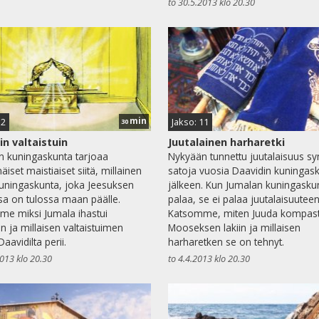
to 30.5.2013 klo 20.30
min
12
Jakso: 11
30
in valtaistuin
Juutalainen harharetki
n kuningaskunta tarjoaa
Nykyään tunnettu juutalaisuus syn
iset maistiaiset siitä, millainen
satoja vuosia Daavidin kuningas
uningaskunta, joka Jeesuksen
jälkeen. Kun Jumalan kuningasku
sa on tulossa maan päälle.
palaa, se ei palaa juutalaisuuteen
e miksi Jumala ihastui
Katsomme, miten Juuda kompast
in ja millaisen valtaistuimen
Mooseksen lakiin ja millaisen
aavidilta perii.
harharetken se on tehnyt.
2013 klo 20.30
to 4.4.2013 klo 20.30