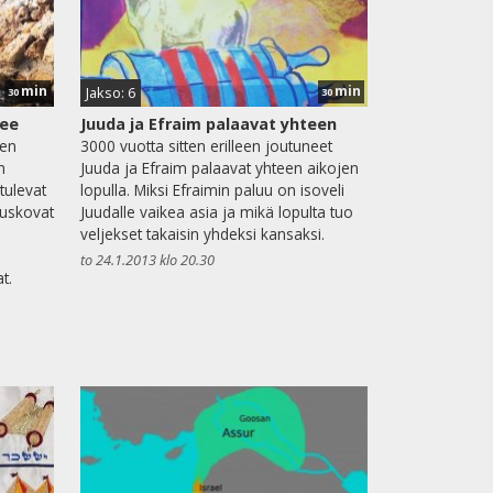
min
min
Jakso: 6
30
30
see
Juuda ja Efraim palaavat yhteen
een
3000 vuotta sitten erilleen joutuneet
n
Juuda ja Efraim palaavat yhteen aikojen
tulevat
lopulla. Miksi Efraimin paluu on isoveli
uskovat
Juudalle vaikea asia ja mikä lopulta tuo
veljekset takaisin yhdeksi kansaksi.
to 24.1.2013 klo 20.30
t.