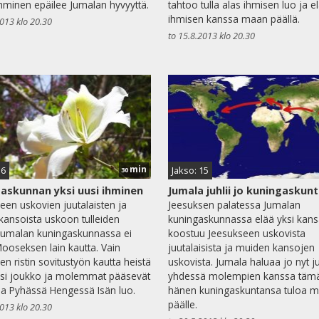
hminen epäilee Jumalan hyvyyttä.
tahtoo tulla alas ihmisen luo ja e
ihmisen kanssa maan päällä.
2013 klo 20.30
to 15.8.2013 klo 20.30
min
16
Jakso: 15
30
askunnan yksi uusi ihminen
Jumala juhlii jo kuningaskun
een uskovien juutalaisten ja
Jeesuksen palatessa Jumalan
kansoista uskoon tulleiden
kuningaskunnassa elää yksi kans
Jumalan kuningaskunnassa ei
koostuu Jeesukseen uskovista
ooseksen lain kautta. Vain
juutalaisista ja muiden kansojen
en ristin sovitustyön kautta heistä
uskovista. Jumala haluaa jo nyt ju
ksi joukko ja molemmat pääsevät
yhdessä molempien kanssa täm
a Pyhässä Hengessä Isän luo.
hänen kuningaskuntansa tuloa 
päälle.
2013 klo 20.30