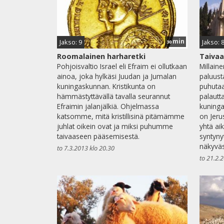
min
Jakso: 9
Jakso: 
30
Roomalainen harharetki
Taivaa
Pohjoisvaltio Israel eli Efraim ei ollutkaan
Millain
ainoa, joka hylkäsi Juudan ja Jumalan
paluust
kuningaskunnan. Kristikunta on
puhutaa
hämmästyttävällä tavalla seurannut
palautt
Efraimin jalanjälkiä. Ohjelmassa
kuning
katsomme, mitä kristillisinä pitämämme
on Jer
juhlat oikein ovat ja miksi puhumme
yhtä ai
taivaaseen pääsemisestä.
syntynyt
näkyvä
to 7.3.2013 klo 20.30
to 21.2.