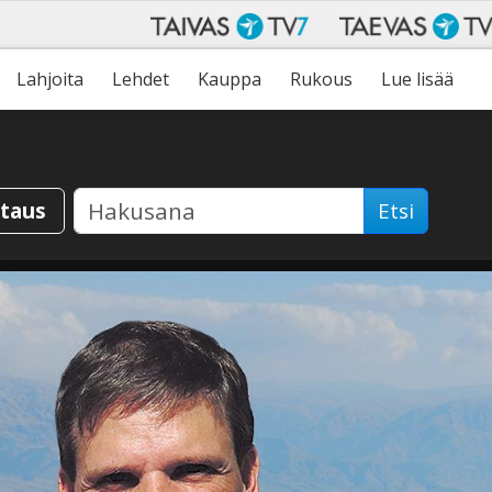
Lahjoita
Lehdet
Kauppa
Rukous
Lue lisää
staus
Etsi