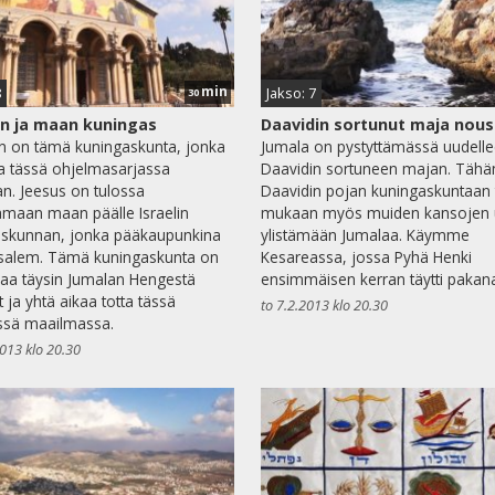
min
8
Jakso: 7
30
n ja maan kuningas
Daavidin sortunut maja nou
en on tämä kuningaskunta, jonka
Jumala on pystyttämässä uudell
a tässä ohjelmasarjassa
Daavidin sortuneen majan. Tähä
n. Jeesus on tulossa
Daavidin pojan kuningaskuntaan 
amaan maan päälle Israelin
mukaan myös muiden kansojen 
askunnan, jonka pääkaupunkina
ylistämään Jumalaa. Käymme
usalem. Tämä kuningaskunta on
Kesareassa, jossa Pyhä Henki
kaa täysin Jumalan Hengestä
ensimmäisen kerran täytti pakana
 ja yhtä aikaa totta tässä
to 7.2.2013 klo 20.30
ssä maailmassa.
2013 klo 20.30