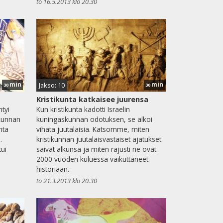
to 16.5.2013 klo 20.30
min
min
Jakso: 10
30
30
Kristikunta katkaisee juurensa
tyi
Kun kristikunta kadotti Israelin
kunnan
kuningaskunnan odotuksen, se alkoi
nta
vihata juutalaisia. Katsomme, miten
.
kristikunnan juutalaisvastaiset ajatukset
ui
saivat alkunsa ja miten rajusti ne ovat
2000 vuoden kuluessa vaikuttaneet
historiaan.
to 21.3.2013 klo 20.30