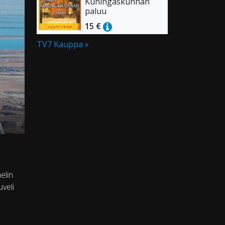
Kuningaskunnan
paluu
15 €
TV7 Kauppa »
elin
veli