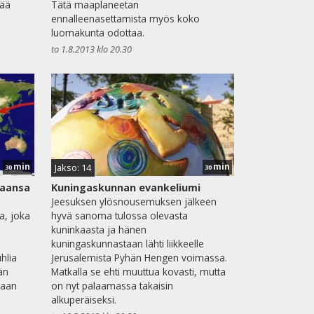
lää
Tätä maaplaneetan
ennalleenasettamista myös koko
luomakunta odottaa.
to 1.8.2013 klo 20.30
min
min
Jakso: 14
30
30
taansa
Kuningaskunnan evankeliumi
Jeesuksen ylösnousemuksen jälkeen
a, joka
hyvä sanoma tulossa olevasta
kuninkaasta ja hänen
kuningaskunnastaan lähti liikkeelle
hlia
Jerusalemista Pyhän Hengen voimassa.
än
Matkalla se ehti muuttua kovasti, mutta
maan
on nyt palaamassa takaisin
alkuperäiseksi.