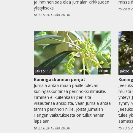
ja ihminen saa elää Jumalan kirkkauden
missä i
ylistykseksi.
to 29.8.
to 12.9.2013 klo 20.30
min
Jakso: 17
Jakso: 
30
Kuningaskunnan perijät
Kuning
Jumala antaa maan päälle tulevan
Jeesuks
kuningaskuntansa perinnöksi ihmisille.
muista 
Ihminen ei kuitenkaan peri sitä
yhteys 
viisautensa ansioista, vaan Jumala antaa
synny M
tämän perinnön niille, joista Jumalan
Jeesuks
Hengen vaikutuksesta on tullut hänen
tulee y
lapsiaan.
samass
to 27.6.2013 klo 20.30
to 13.6.