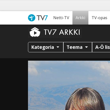
Netti-TV
Arkki
TV-opas
Kategoria
Teema
A-Ö li