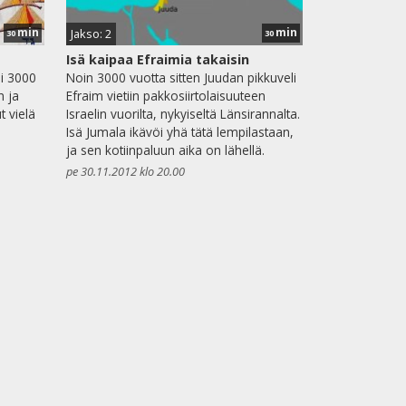
min
min
Jakso: 2
30
30
Isä kaipaa Efraimia takaisin
ui 3000
Noin 3000 vuotta sitten Juudan pikkuveli
n ja
Efraim vietiin pakkosiirtolaisuuteen
t vielä
Israelin vuorilta, nykyiseltä Länsirannalta.
Isä Jumala ikävöi yhä tätä lempilastaan,
ja sen kotiinpaluun aika on lähellä.
pe 30.11.2012 klo 20.00