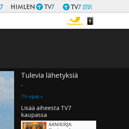
Tulevia lähetyksiä
-
TV-opas »
Lisää aiheesta TV7
kaupassa
ÄÄNIKIRJA: