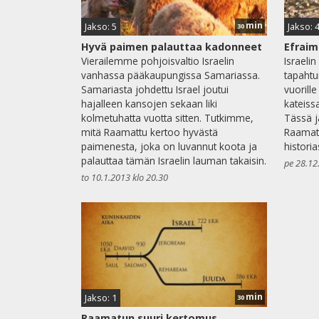
min
Jakso: 5
Jakso: 
30
Hyvä paimen palauttaa kadonneet
Efraim 
Vierailemme pohjoisvaltio Israelin
Israeli
vanhassa pääkaupungissa Samariassa.
tapahtu
Samariasta johdettu Israel joutui
vuorill
hajalleen kansojen sekaan liki
kateiss
kolmetuhatta vuotta sitten. Tutkimme,
Tässä 
mitä Raamattu kertoo hyvästä
Raamat
paimenesta, joka on luvannut koota ja
historia
palauttaa tämän Israelin lauman takaisin.
pe 28.12
to 10.1.2013 klo 20.30
min
Jakso: 1
30
Raamatun suuri kertomus