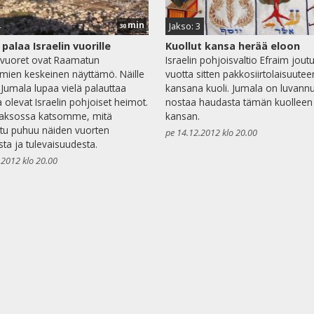
min
4
Jakso: 3
30
palaa Israelin vuorille
Kuollut kansa herää eloon
n vuoret ovat Raamatun
Israelin pohjoisvaltio Efraim jout
mien keskeinen näyttämö. Näille
vuotta sitten pakkosiirtolaisuutee
e Jumala lupaa vielä palauttaa
kansana kuoli. Jumala on luvannu
a olevat Israelin pohjoiset heimot.
nostaa haudasta tämän kuolleen
jaksossa katsomme, mitä
kansan.
tu puhuu näiden vuorten
pe 14.12.2012 klo 20.00
sta ja tulevaisuudesta.
.2012 klo 20.00