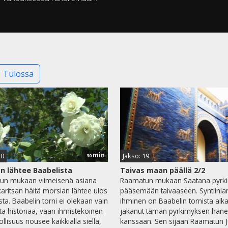
Tulossa
min
20
Jakso: 19
30
n lähtee Baabelista
Taivas maan päällä 2/2
un mukaan viimeisenä asiana
Raamatun mukaan Saatana pyrki
aritsan häitä morsian lähtee ulos
pääsemään taivaaseen. Syntiinl
sta. Baabelin torni ei olekaan vain
ihminen on Baabelin tornista alk
ta historiaa, vaan ihmistekoinen
jakanut tämän pyrkimyksen hän
llisuus nousee kaikkialla siellä,
kanssaan. Sen sijaan Raamatun 