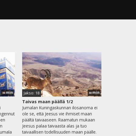
min
min
Jakso: 18
30
30
Taivas maan päällä 1/2
i
Jumalan Kuningaskunnan ilosanoma ei
angennut
ole se, että Jeesus vie ihmiset maan
aen
päältä taivaaseen. Raamatun mukaan
en
Jeesus palaa taivaasta alas ja tuo
Jumala
taivaallisen todellisuuden maan päälle.