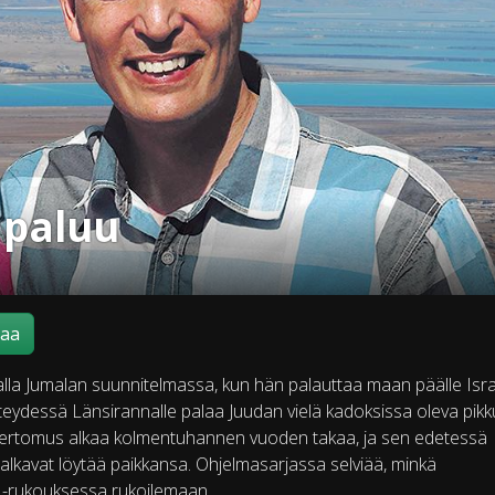
 paluu
maa
alla Jumalan suunnitelmassa, kun hän palauttaa maan päälle Isra
eydessä Länsirannalle palaa Juudan vielä kadoksissa oleva pikku
kertomus alkaa kolmentuhannen vuoden takaa, ja sen edetessä
alkavat löytää paikkansa. Ohjelmasarjassa selviää, minkä
 -rukouksessa rukoilemaan.