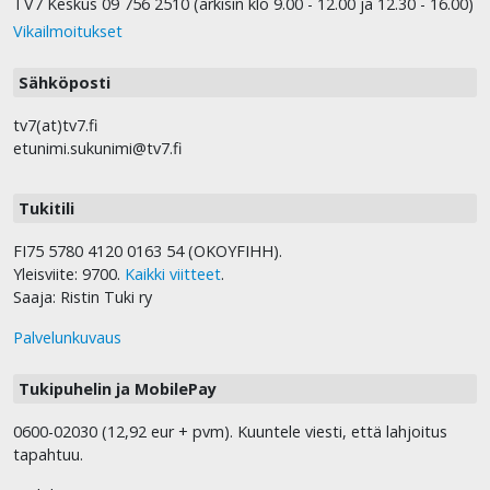
TV7 Keskus 09 756 2510 (arkisin klo 9.00 - 12.00 ja 12.30 - 16.00)
Vikailmoitukset
Sähköposti
tv7(at)tv7.fi
etunimi.sukunimi@tv7.fi
Tukitili
FI75 5780 4120 0163 54 (OKOYFIHH).
Yleisviite: 9700.
Kaikki viitteet
.
Saaja: Ristin Tuki ry
Palvelunkuvaus
Tukipuhelin ja MobilePay
0600-02030 (12,92 eur + pvm). Kuuntele viesti, että lahjoitus
tapahtuu.