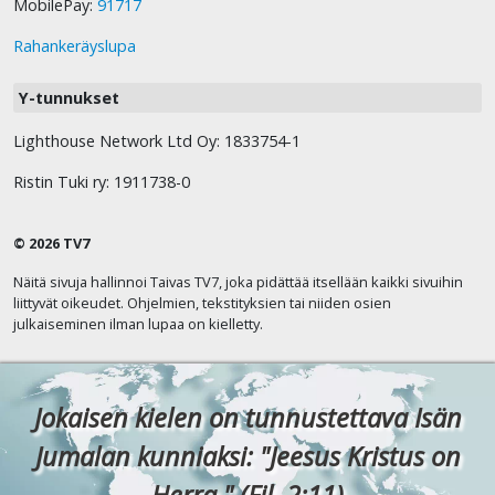
MobilePay:
91717
Rahankeräyslupa
Y-tunnukset
Lighthouse Network Ltd Oy: 1833754-1
Ristin Tuki ry: 1911738-0
© 2026 TV7
Näitä sivuja hallinnoi Taivas TV7, joka pidättää itsellään kaikki sivuihin
liittyvät oikeudet. Ohjelmien, tekstityksien tai niiden osien
julkaiseminen ilman lupaa on kielletty.
Jokaisen kielen on tunnustettava Isän
Jumalan kunniaksi: "Jeesus Kristus on