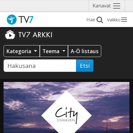
Näytä
Kanavat
valikko
Valikko
Kategoria
Teema
A-Ö listaus
Etsi