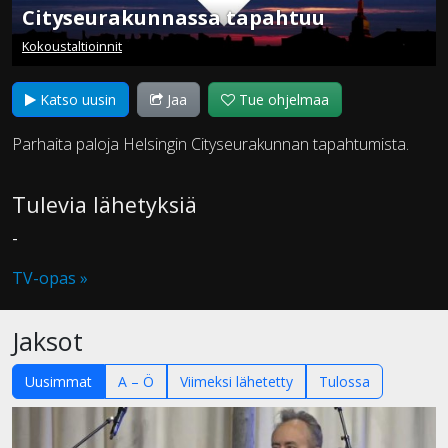
Cityseurakunnassa tapahtuu
Kokoustaltioinnit
Katso uusin
Jaa
Tue ohjelmaa
Parhaita paloja Helsingin Cityseurakunnan tapahtumista.
Tulevia lähetyksiä
-
TV-opas »
Jaksot
Uusimmat
A – Ö
Viimeksi lähetetty
Tulossa