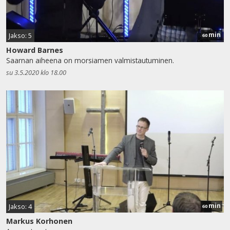
min
Jakso: 5
60
Howard Barnes
Saarnan aiheena on morsiamen valmistautuminen.
su 3.5.2020 klo 18.00
min
Jakso: 4
60
Markus Korhonen