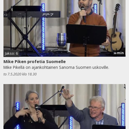
min
Jakso: 6
30
Mike Piken profetia Suomelle
Mike Pikellä on ajankohtainen Sanoma Suomen uskoville.
to 7.5.2020 klo 18.30