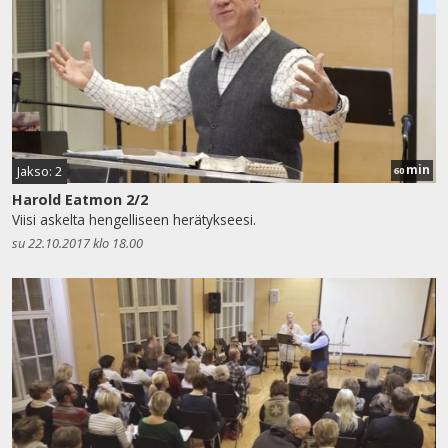
min
Jakso: 2
60
Harold Eatmon 2/2
Viisi askelta hengelliseen herätykseesi.
su 22.10.2017 klo 18.00