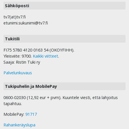
Sähköposti
tv7(at)tv7.fi
etunimi.sukunimi@tv7.fi
Tukitili
FI75 5780 4120 0163 54 (OKOYFIHH).
Yleisviite: 9700.
Kaikki viitteet
.
Saaja: Ristin Tuki ry
Palvelunkuvaus
Tukipuhelin ja MobilePay
0600-02030 (12,92 eur + pvm). Kuuntele viesti, että lahjoitus
tapahtuu.
MobilePay:
91717
Rahankeräyslupa