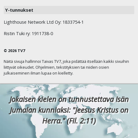
Y-tunnukset
Lighthouse Network Ltd Oy: 1833754-1
Ristin Tuki ry: 1911738-0
© 2026 TV7
Näitä sivuja hallinnoi Taivas TV7, joka pidättää itsellään kaikki sivuihin
liittyvät oikeudet. Ohjelmien, tekstityksien tai niiden osien
julkaiseminen ilman lupaa on kielletty.
Jokaisen kielen on tunnustettava Isän
Jumalan kunniaksi: "Jeesus Kristus on
Herra." (Fil. 2:11)