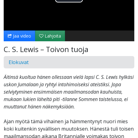
Toista
Video
Jaa video
Lahjoita
C. S. Lewis – Toivon tuoja
Elokuvat
Äitinsä kuoltua hänen ollessaan vielä lapsi C. S. Lewis hylkäsi
uskon Jumalaan ja ryhtyi intohimoiseksi ateistiksi. Jopa
selviytyminen ensimmäisen maailmansodan kauhuista,
mukaan lukien läheltä piti -tilanne Sommen taistelussa, ei
muuttanut hänen näkemyksiään.
Ajan myötä tämä vihainen ja hämmentynyt nuori mies
koki kuitenkin syvällisen muutoksen. Hänestä tuli toisen
maailmansodan aikana Britannialle voimakas toivon