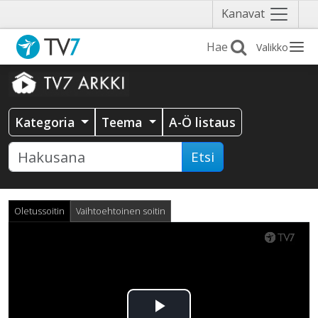
Näytä
Kanavat
valikko
Valikko
Kategoria
Teema
A-Ö listaus
Etsi
Oletussoitin
Vaihtoehtoinen soitin