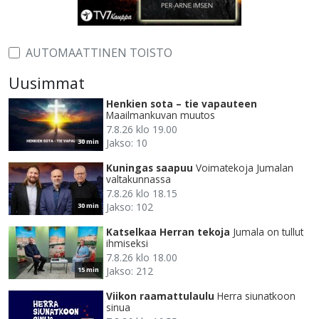
AUTOMAATTINEN TOISTO
Uusimmat
Henkien sota – tie vapauteen
Maailmankuvan muutos
7.8.26 klo 19.00
Jakso: 10
30 min
Kuningas saapuu
Voimatekoja Jumalan
valtakunnassa
7.8.26 klo 18.15
Jakso: 102
30 min
Katselkaa Herran tekoja
Jumala on tullut
ihmiseksi
7.8.26 klo 18.00
Jakso: 212
15 min
Viikon raamattulaulu
Herra siunatkoon
sinua