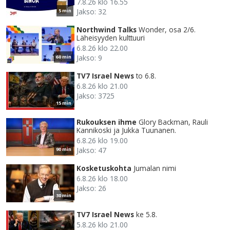
7.8.26 klo 16.55
Jakso: 32
5 min
Northwind Talks
Wonder, osa 2/6.
Läheisyyden kulttuuri
6.8.26 klo 22.00
Jakso: 9
60 min
TV7 Israel News
to 6.8.
6.8.26 klo 21.00
Jakso: 3725
15 min
Rukouksen ihme
Glory Backman, Rauli
Kannikoski ja Jukka Tuunanen.
6.8.26 klo 19.00
Jakso: 47
90 min
Kosketuskohta
Jumalan nimi
6.8.26 klo 18.00
Jakso: 26
30 min
TV7 Israel News
ke 5.8.
5.8.26 klo 21.00