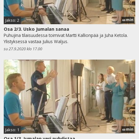
min
Jakso: 2
60
Osa 2/3. Usko Jumalan sanaa
Puhujina tilaisuudessa toimivat Martti Kallionpää ja Juha Ketola.
Ylistyksessä vastaa Julius Waljus.
su 27.9.2020 klo 17.00
min
Jakso: 1
60
Osa 1/3. Jumalan veri puhdistaa