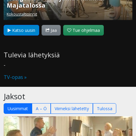
Majatalossa
Kokoustaltioinnit
Katso uusin
Jaa
Tue ohjelmaa
Tulevia lähetyksiä
-
TV-opas »
Jaksot
Uusimmat
A – Ö
Viimeksi lähetetty
Tulossa