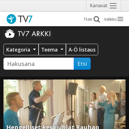
Näytä
Kanavat
valikko
Valikko
Kategoria
Teema
A-Ö listaus
Etsi
Hengelliset kesäjuhlat Rauhan