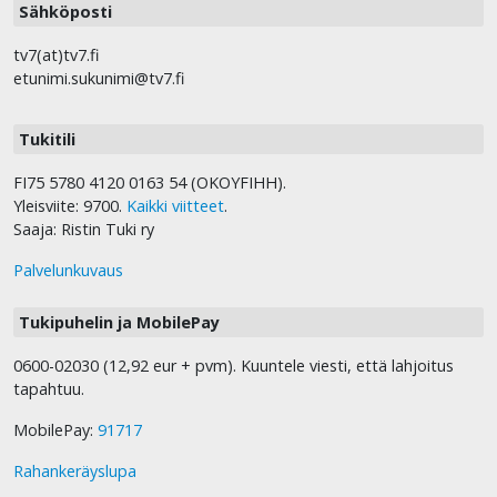
Sähköposti
tv7(at)tv7.fi
etunimi.sukunimi@tv7.fi
Tukitili
FI75 5780 4120 0163 54 (OKOYFIHH).
Yleisviite: 9700.
Kaikki viitteet
.
Saaja: Ristin Tuki ry
Palvelunkuvaus
Tukipuhelin ja MobilePay
0600-02030 (12,92 eur + pvm). Kuuntele viesti, että lahjoitus
tapahtuu.
MobilePay:
91717
Rahankeräyslupa