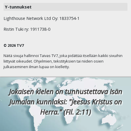
Y-tunnukset
Lighthouse Network Ltd Oy: 1833754-1
Ristin Tuki ry: 1911738-0
© 2026 TV7
Näitä sivuja hallinnoi Taivas TV7, joka pidättää itsellään kaikki sivuihin
liittyvät oikeudet. Ohjelmien, tekstityksien tai niiden osien
julkaiseminen ilman lupaa on kielletty.
Jokaisen kielen on tunnustettava Isän
Jumalan kunniaksi: "Jeesus Kristus on
Herra." (Fil. 2:11)