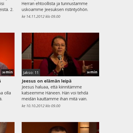
isi
Herran ehtoollista ja tunnustamme
istä. 2.
uskoamme Jeesuksen ristintyöhön.
ke 14.11.2012 klo 09.00
min
min
Jakso: 11
30
30
ä
Jeesus on elämän leipä
a
Jeesus haluaa, että kiinnitämme
a olla
katseemme Häneen. Hän voi tehdä
ä.
meidän kauttamme ihan mitä vain.
ke 10.10.2012 klo 09.00