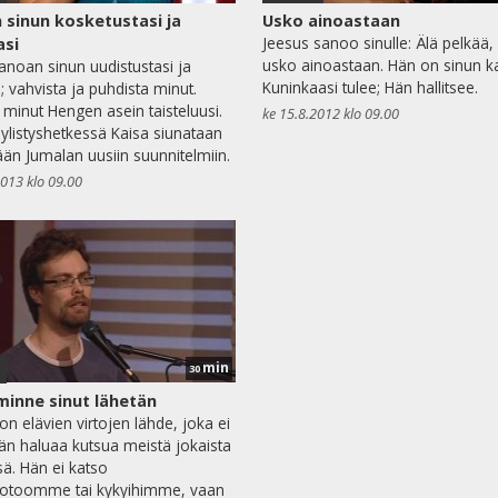
 sinun kosketustasi ja
Usko ainoastaan
Jeesus sanoo sinulle: Älä pelkää,
asi
usko ainoastaan. Hän on sinun k
janoan sinun uudistustasi ja
Kuninkaasi tulee; Hän hallitsee.
; vahvista ja puhdista minut.
 minut Hengen asein taisteluusi.
ke 15.8.2012 klo 09.00
listyshetkessä Kaisa siunataan
än Jumalan uusiin suunnitelmiin.
2013 klo 09.00
min
1
30
inne sinut lähetän
on elävien virtojen lähde, joka ei
än haluaa kutsua meistä jokaista
ä. Hän ei katso
otoomme tai kykyihimme, vaan