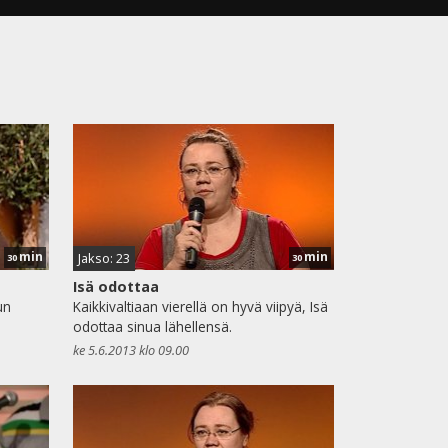
min
min
Jakso: 23
30
30
Isä odottaa
un
Kaikkivaltiaan vierellä on hyvä viipyä, Isä
odottaa sinua lähellensä.
ke 5.6.2013 klo 09.00