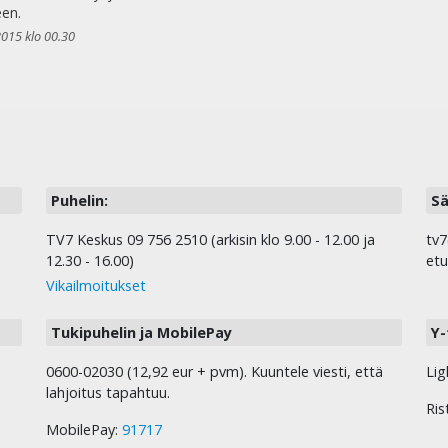
en.
2015 klo 00.30
Puhelin:
Sä
TV7 Keskus 09 756 2510 (arkisin klo 9.00 - 12.00 ja
tv7
12.30 - 16.00)
etu
Vikailmoitukset
Tukipuhelin ja MobilePay
Y-
0600-02030 (12,92 eur + pvm). Kuuntele viesti, että
Lig
lahjoitus tapahtuu.
Ris
MobilePay:
91717