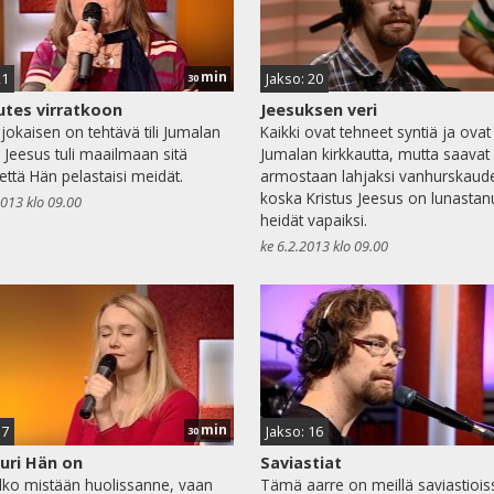
min
21
Jakso: 20
30
tes virratkoon
Jeesuksen veri
jokaisen on tehtävä tili Jumalan
Kaikki ovat tehneet syntiä ja ovat 
 Jeesus tuli maailmaan sitä
Jumalan kirkkautta, mutta saava
 että Hän pelastaisi meidät.
armostaan lahjaksi vanhurskaud
koska Kristus Jeesus on lunastan
2013 klo 09.00
heidät vapaiksi.
ke 6.2.2013 klo 09.00
min
17
Jakso: 16
30
uuri Hän on
Saviastiat
lko mistään huolissanne, vaan
Tämä aarre on meillä saviastioiss