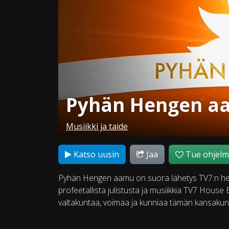
Pyhän Hengen a
Musiikki ja taide
Katso uusin
Jaa
Tue ohjel
Pyhän Hengen aamu on suora lähetys TV7:n hen
profeetallista julistusta ja musiikkia TV7 Hou
valtakuntaa, voimaa ja kunniaa tämän kansakunn