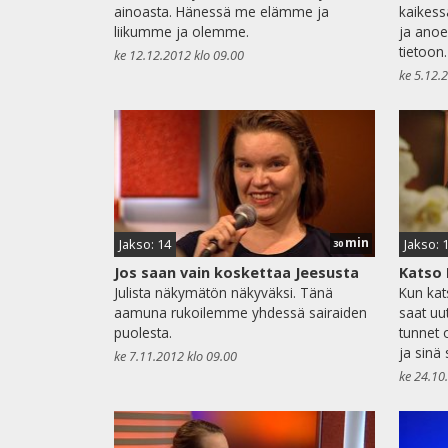
ainoasta. Hänessä me elämme ja
kaikess
liikumme ja olemme.
ja anoe
tietoon.
ke 12.12.2012 klo 09.00
ke 5.12.
min
Jakso: 14
Jakso: 
30
Jos saan vain koskettaa Jeesusta
Katso
Julista näkymätön näkyväksi. Tänä
Kun kat
aamuna rukoilemme yhdessä sairaiden
saat uu
puolesta.
tunnet o
ja sinä 
ke 7.11.2012 klo 09.00
ke 24.10