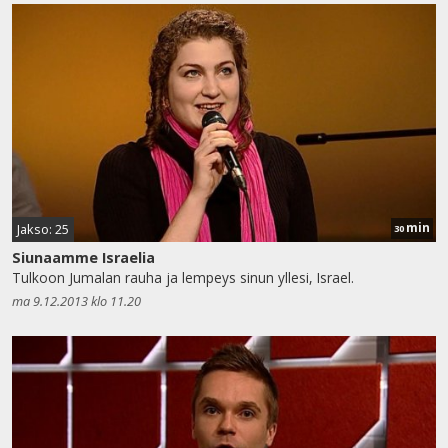
min
Jakso: 25
30
Siunaamme Israelia
Tulkoon Jumalan rauha ja lempeys sinun yllesi, Israel.
ma 9.12.2013 klo 11.20