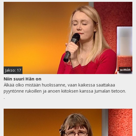
min
Jakso: 17
30
Niin suuri Hän on
Älkää olko mistään huolissanne, vaan kaikessa saattakaa
pyyntönne rukoillen ja anoen kiitoksen kanssa Jumalan tietoon.
-