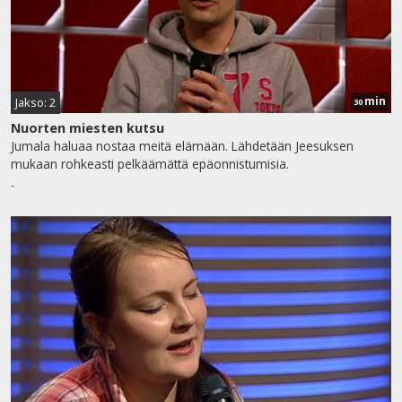
min
Jakso: 2
30
Nuorten miesten kutsu
Jumala haluaa nostaa meitä elämään. Lähdetään Jeesuksen
mukaan rohkeasti pelkäämättä epäonnistumisia.
-