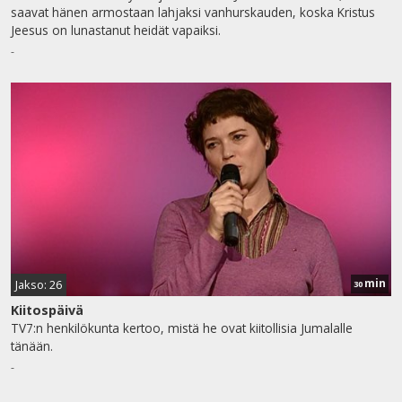
saavat hänen armostaan lahjaksi vanhurskauden, koska Kristus
Jeesus on lunastanut heidät vapaiksi.
-
min
Jakso: 26
30
Kiitospäivä
TV7:n henkilökunta kertoo, mistä he ovat kiitollisia Jumalalle
tänään.
-