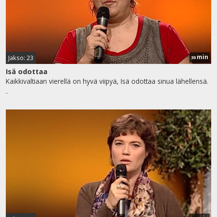
min
Jakso: 23
30
Isä odottaa
Kaikkivaltiaan vierellä on hyvä viipyä, Isä odottaa sinua lähellensä.
-