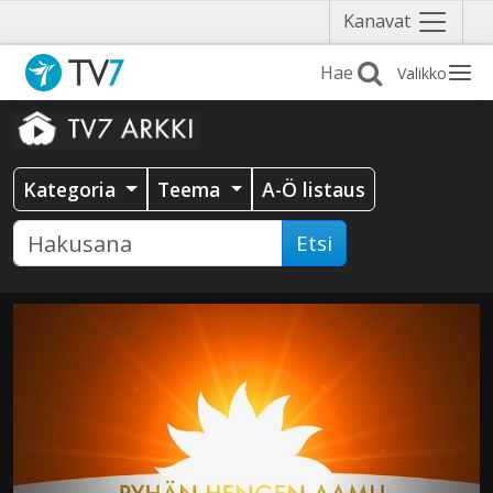
Näytä
Kanavat
valikko
Valikko
Kategoria
Teema
A-Ö listaus
Etsi