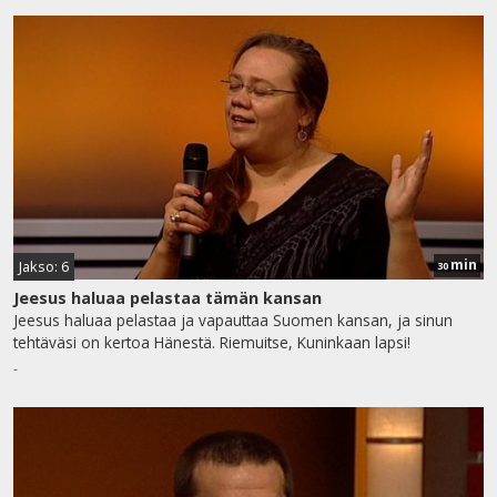
min
Jakso: 6
30
Jeesus haluaa pelastaa tämän kansan
Jeesus haluaa pelastaa ja vapauttaa Suomen kansan, ja sinun
tehtäväsi on kertoa Hänestä. Riemuitse, Kuninkaan lapsi!
-