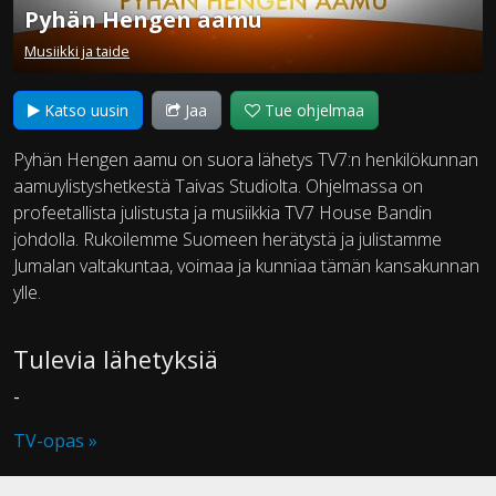
Pyhän Hengen aamu
Musiikki ja taide
Katso uusin
Jaa
Tue ohjelmaa
Pyhän Hengen aamu on suora lähetys TV7:n henkilökunnan
aamuylistyshetkestä Taivas Studiolta. Ohjelmassa on
profeetallista julistusta ja musiikkia TV7 House Bandin
johdolla. Rukoilemme Suomeen herätystä ja julistamme
Jumalan valtakuntaa, voimaa ja kunniaa tämän kansakunnan
ylle.
Tulevia lähetyksiä
-
TV-opas »