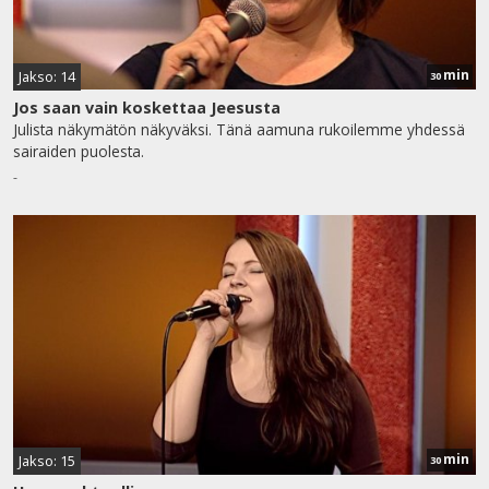
min
Jakso: 14
30
Jos saan vain koskettaa Jeesusta
Julista näkymätön näkyväksi. Tänä aamuna rukoilemme yhdessä
sairaiden puolesta.
-
min
Jakso: 15
30