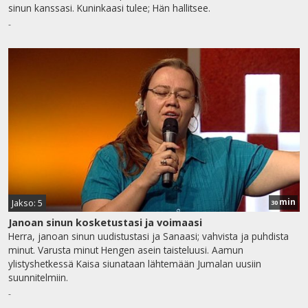
sinun kanssasi. Kuninkaasi tulee; Hän hallitsee.
-
min
Jakso: 5
30
Janoan sinun kosketustasi ja voimaasi
Herra, janoan sinun uudistustasi ja Sanaasi; vahvista ja puhdista
minut. Varusta minut Hengen asein taisteluusi. Aamun
ylistyshetkessä Kaisa siunataan lähtemään Jumalan uusiin
suunnitelmiin.
-