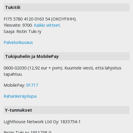
Tukitili
FI75 5780 4120 0163 54 (OKOYFIHH).
Yleisviite: 9700.
Kaikki viitteet
.
Saaja: Ristin Tuki ry
Palvelunkuvaus
Tukipuhelin ja MobilePay
0600-02030 (12,92 eur + pvm). Kuuntele viesti, että lahjoitus
tapahtuu.
MobilePay:
91717
Rahankeräyslupa
Y-tunnukset
Lighthouse Network Ltd Oy: 1833754-1
Ristin Tuki ry: 1911738-0