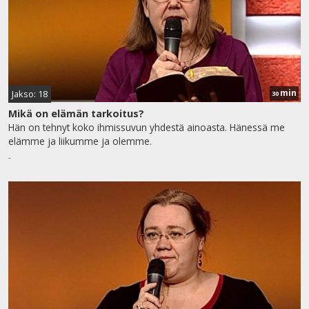
min
Jakso: 18
30
Mikä on elämän tarkoitus?
Hän on tehnyt koko ihmissuvun yhdestä ainoasta. Hänessä me
elämme ja liikumme ja olemme.
-