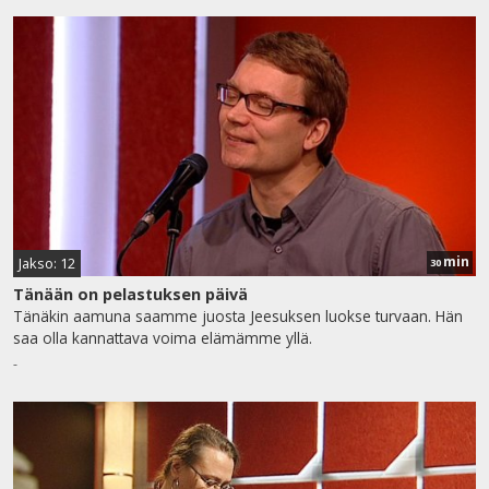
min
Jakso: 12
30
Tänään on pelastuksen päivä
Tänäkin aamuna saamme juosta Jeesuksen luokse turvaan. Hän
saa olla kannattava voima elämämme yllä.
-