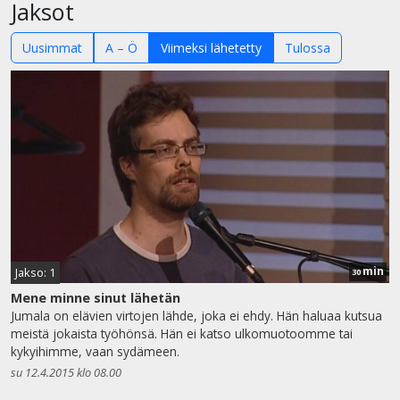
Jaksot
Uusimmat
A – Ö
Viimeksi lähetetty
Tulossa
min
Jakso: 1
30
Mene minne sinut lähetän
Jumala on elävien virtojen lähde, joka ei ehdy. Hän haluaa kutsua
meistä jokaista työhönsä. Hän ei katso ulkomuotoomme tai
kykyihimme, vaan sydämeen.
su 12.4.2015 klo 08.00