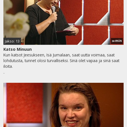
min
Jakso: 13
30
Katso Minuun
Kun katsot Jeesukseen, Isä Jumalaan, saat uutta voimaa, saat
lohdutusta, tunnet olosi turvalliseksi. Sinä olet vapaa ja sinä saat
iloita.
-