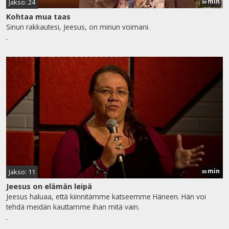
min
Jakso: 24
30
Kohtaa mua taas
Sinun rakkautesi, Jeesus, on minun voimani.
-
min
Jakso: 11
30
Jeesus on elämän leipä
Jeesus haluaa, että kiinnitämme katseemme Häneen. Hän voi
tehdä meidän kauttamme ihan mitä vain.
-