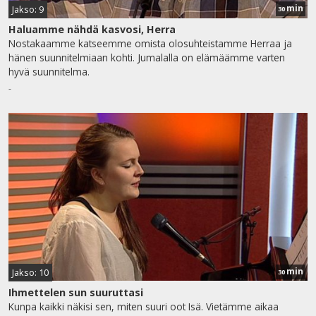
min
Jakso: 9
30
Haluamme nähdä kasvosi, Herra
Nostakaamme katseemme omista olosuhteistamme Herraa ja
hänen suunnitelmiaan kohti. Jumalalla on elämäämme varten
hyvä suunnitelma.
-
min
Jakso: 10
30
Ihmettelen sun suuruttasi
Kunpa kaikki näkisi sen, miten suuri oot Isä. Vietämme aikaa