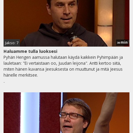
min
Jakso: 7
30
Haluamme tulla luoksesi
Pyhän Hengen aamussa halutaan käydä kaikkein Pyhimpään ja
lauletaan: "Ei vertaistaan oo, Juudan leijona". Antti kertoo siitä,
miten hänen kuvansa Jeesuksesta on muuttunut ja mitä Jeesus
hänelle merkitsee.
-