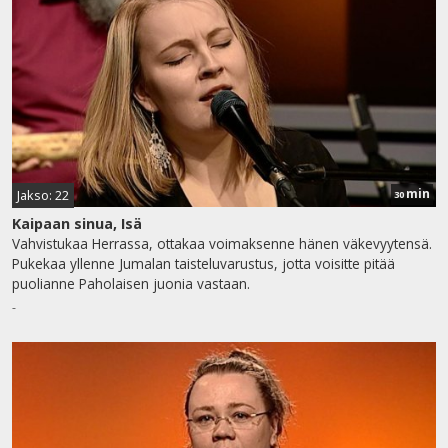
min
Jakso: 22
30
Kaipaan sinua, Isä
Vahvistukaa Herrassa, ottakaa voimaksenne hänen väkevyytensä.
Pukekaa yllenne Jumalan taisteluvarustus, jotta voisitte pitää
puolianne Paholaisen juonia vastaan.
-