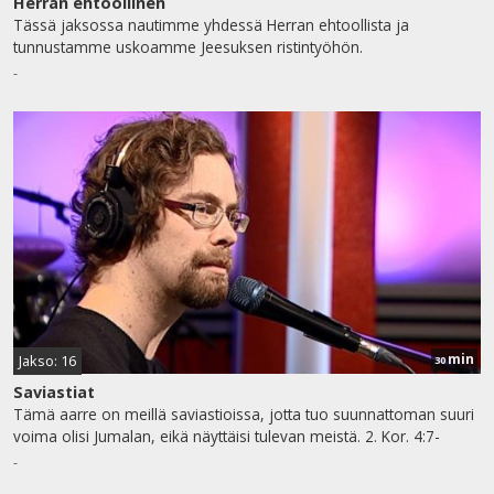
Herran ehtoollinen
Tässä jaksossa nautimme yhdessä Herran ehtoollista ja
tunnustamme uskoamme Jeesuksen ristintyöhön.
-
min
Jakso: 16
30
Saviastiat
Tämä aarre on meillä saviastioissa, jotta tuo suunnattoman suuri
voima olisi Jumalan, eikä näyttäisi tulevan meistä. 2. Kor. 4:7-
-