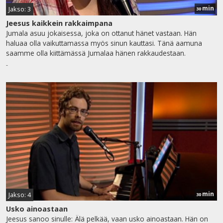
min
Jakso: 3
30
Jeesus kaikkein rakkaimpana
Jumala asuu jokaisessa, joka on ottanut hänet vastaan. Hän
haluaa olla vaikuttamassa myös sinun kauttasi. Tänä aamuna
saamme olla kiittämässä Jumalaa hänen rakkaudestaan.
-
min
Jakso: 4
30
Usko ainoastaan
Jeesus sanoo sinulle: Älä pelkää, vaan usko ainoastaan. Hän on