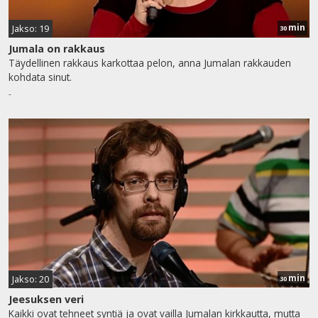
min
Jakso: 19
30
Jumala on rakkaus
Täydellinen rakkaus karkottaa pelon, anna Jumalan rakkauden
kohdata sinut.
-
min
Jakso: 20
30
Jeesuksen veri
Kaikki ovat tehneet syntiä ja ovat vailla Jumalan kirkkautta, mutta