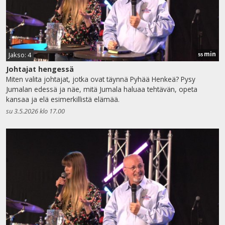
min
Jakso: 4
55
Johtajat hengessä
Miten valita johtajat, jotka ovat täynnä Pyhää Henkeä? Pysy
Jumalan edessä ja näe, mitä Jumala haluaa tehtävän, opeta
kansaa ja elä esimerkillistä elämää.
su 3.5.2026 klo 17.00