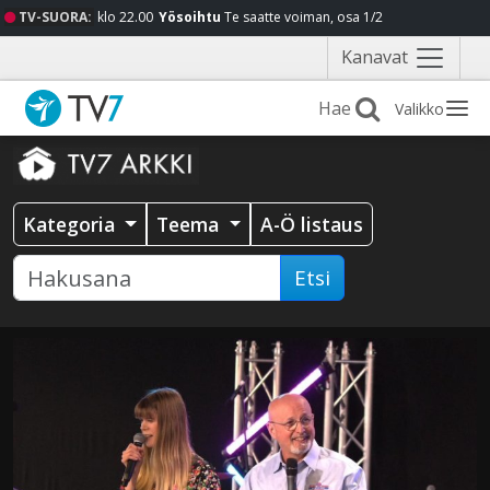
TV-SUORA:
klo 22.00
Yösoihtu
Te saatte voiman, osa 1/2
Näytä
Kanavat
valikko
Valikko
Kategoria
Teema
A-Ö listaus
Etsi