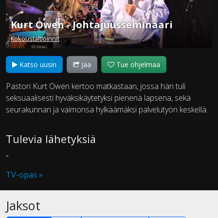
Kurt Owen - Johtajuusseminaari
Kokoustaltioinnit
Katso uusin
Jaa
Tue ohjelmaa
Pastori Kurt Owen kertoo matkastaan, jossa hän tuli
seksuaalisesti hyväksikäytetyksi pienenä lapsena, sekä
seurakunnan ja vaimonsa hylkäämäksi palvelutyön keskellä.
Tulevia lähetyksiä
-
TV-opas »
Jaksot