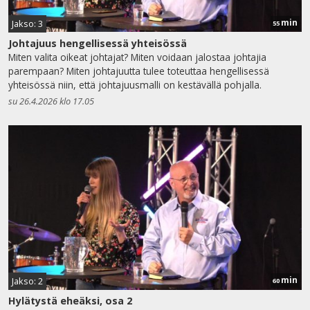
min
Jakso: 3
55
Johtajuus hengellisessä yhteisössä
Miten valita oikeat johtajat? Miten voidaan jalostaa johtajia
parempaan? Miten johtajuutta tulee toteuttaa hengellisessä
yhteisössä niin, että johtajuusmalli on kestävällä pohjalla.
su 26.4.2026 klo 17.05
min
Jakso: 2
60
Hylätystä eheäksi, osa 2