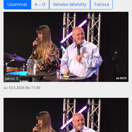
Uusimmat
A – Ö
Viimeksi lähetetty
Tulossa
min
Jakso: 5
60
su 10.5.2026 klo 17.00