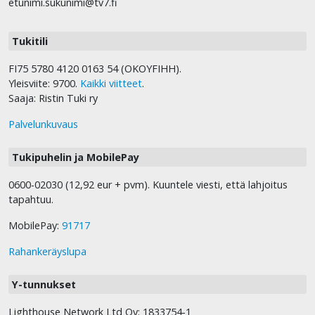
etunimi.sukunimi@tv7.fi
Tukitili
FI75 5780 4120 0163 54 (OKOYFIHH).
Yleisviite: 9700.
Kaikki viitteet
.
Saaja: Ristin Tuki ry
Palvelunkuvaus
Tukipuhelin ja MobilePay
0600-02030 (12,92 eur + pvm). Kuuntele viesti, että lahjoitus
tapahtuu.
MobilePay:
91717
Rahankeräyslupa
Y-tunnukset
Lighthouse Network Ltd Oy: 1833754-1