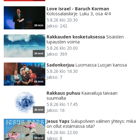
Love Israel - Baruch Korman
Kolossalaiskirje. Luku 3, osa 4/4
5.8.26 klo 20.30
Jakso: 242
30 min
Rakkauden kosketuksessa
Sisäisten
lupausten voima
5.8.26 klo 20.00
Jakso: 369
30 min
Sadonkorjuu
Luomassa Luojan kanssa
5.8.26 klo 18.30
Jakso: 7
85 min
Rakkaus puhuu
Kaavailuja taivaan
suunnalta
5.8.26 klo 17.45
Jakso: 16
45 min
Jesus Yaps
Sukupolvien välinen yhteys: mikä
on ollut estämässä sitä?
4.8.26 klo 22.00
Jakso: 8
50 min