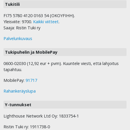
Tukitili
FI75 5780 4120 0163 54 (OKOYFIHH).
Yleisviite: 9700.
Kaikki viitteet
.
Saaja: Ristin Tuki ry
Palvelunkuvaus
Tukipuhelin ja MobilePay
0600-02030 (12,92 eur + pvm). Kuuntele viesti, että lahjoitus
tapahtuu.
MobilePay:
91717
Rahankeräyslupa
Y-tunnukset
Lighthouse Network Ltd Oy: 1833754-1
Ristin Tuki ry: 1911738-0