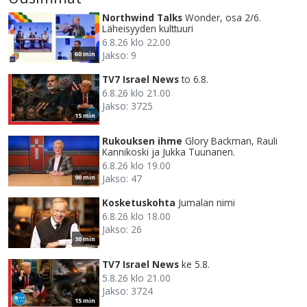
Northwind Talks
Wonder, osa 2/6.
Läheisyyden kulttuuri
6.8.26 klo 22.00
Jakso: 9
60 min
TV7 Israel News
to 6.8.
6.8.26 klo 21.00
Jakso: 3725
15 min
Rukouksen ihme
Glory Backman, Rauli
Kannikoski ja Jukka Tuunanen.
6.8.26 klo 19.00
Jakso: 47
90 min
Kosketuskohta
Jumalan nimi
6.8.26 klo 18.00
Jakso: 26
30 min
TV7 Israel News
ke 5.8.
5.8.26 klo 21.00
Jakso: 3724
15 min