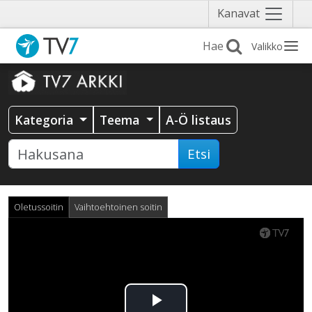
Näytä
Kanavat
valikko
Valikko
Kategoria
Teema
A-Ö listaus
Etsi
Oletussoitin
Vaihtoehtoinen soitin