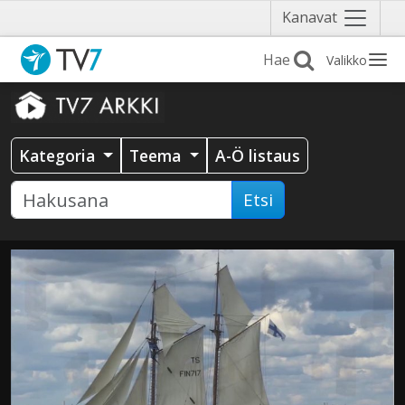
Näytä
Kanavat
valikko
Valikko
Kategoria
Teema
A-Ö listaus
Etsi