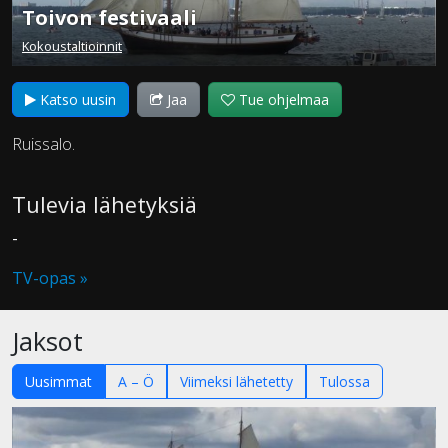
Toivon festivaali
Kokoustaltioinnit
Katso uusin
Jaa
Tue ohjelmaa
Ruissalo.
Tulevia lähetyksiä
-
TV-opas »
Jaksot
Uusimmat
A – Ö
Viimeksi lähetetty
Tulossa