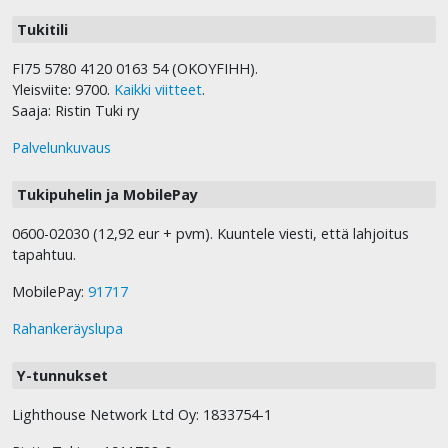
Tukitili
FI75 5780 4120 0163 54 (OKOYFIHH).
Yleisviite: 9700.
Kaikki viitteet
.
Saaja: Ristin Tuki ry
Palvelunkuvaus
Tukipuhelin ja MobilePay
0600-02030 (12,92 eur + pvm). Kuuntele viesti, että lahjoitus
tapahtuu.
MobilePay:
91717
Rahankeräyslupa
Y-tunnukset
Lighthouse Network Ltd Oy: 1833754-1