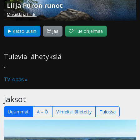
Lilja Puron runot
Musiikki ja taide
Katso uusin
Jaa
Tue ohjelmaa
Tulevia lähetyksiä
-
TV-opas »
Jaksot
Uusimmat
A – Ö
Viimeksi lähetetty
Tulossa