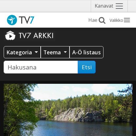
Näytä
Kanavat
valikko
Valikko
Kategoria
Teema
A-Ö listaus
Etsi