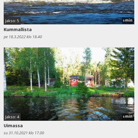
min
Jakso: 5
5
Kummallista
pe 18.3.2022 klo 18.40
min
Jakso: 4
5
Uimassa
su 31.10.2021 klo 17.00