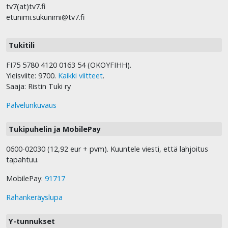
tv7(at)tv7.fi
etunimi.sukunimi@tv7.fi
Tukitili
FI75 5780 4120 0163 54 (OKOYFIHH).
Yleisviite: 9700.
Kaikki viitteet
.
Saaja: Ristin Tuki ry
Palvelunkuvaus
Tukipuhelin ja MobilePay
0600-02030 (12,92 eur + pvm). Kuuntele viesti, että lahjoitus
tapahtuu.
MobilePay:
91717
Rahankeräyslupa
Y-tunnukset