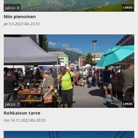
min
Jakso: 8
5
Niin pienoinen
pe 5.5.2023 klo 23.55
min
Jakso: 7
5
Rohkaisun tarve
ma 14.11.2022 klo 20.55