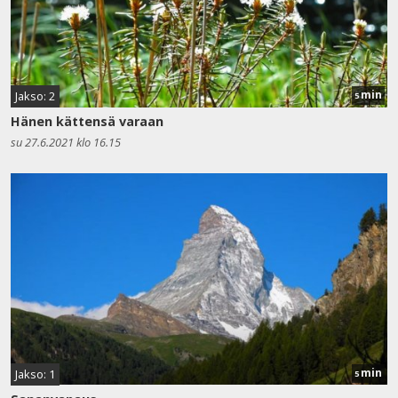
min
Jakso: 2
5
Hänen kättensä varaan
su 27.6.2021 klo 16.15
min
Jakso: 1
5