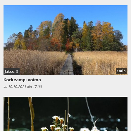
min
Jakso: 3
5
Korkeampi voima
su 10.10.2021 klo 17.00