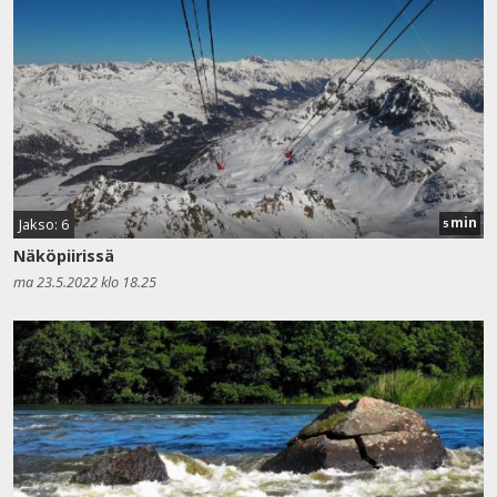
min
Jakso: 6
5
Näköpiirissä
ma 23.5.2022 klo 18.25