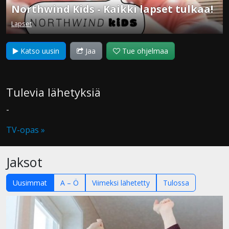
Northwind Kids - Kaikki lapset tulkaa!
Lapset
Katso uusin
Jaa
Tue ohjelmaa
Tulevia lähetyksiä
-
TV-opas »
Jaksot
Uusimmat
A – Ö
Viimeksi lähetetty
Tulossa