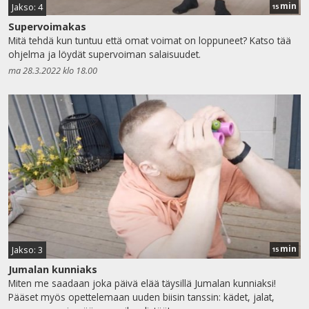
min
Jakso: 4
15
Supervoimakas
Mitä tehdä kun tuntuu että omat voimat on loppuneet? Katso tää
ohjelma ja löydät supervoiman salaisuudet.
ma 28.3.2022 klo 18.00
min
Jakso: 3
15
Jumalan kunniaks
Miten me saadaan joka päivä elää täysillä Jumalan kunniaksi!
Pääset myös opettelemaan uuden biisin tanssin: kädet, jalat,