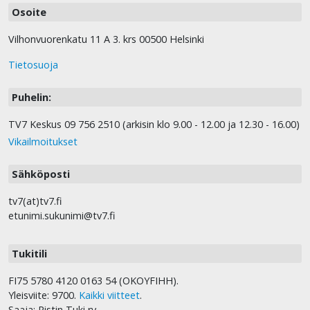
Osoite
Vilhonvuorenkatu 11 A 3. krs 00500 Helsinki
Tietosuoja
Puhelin:
TV7 Keskus 09 756 2510 (arkisin klo 9.00 - 12.00 ja 12.30 - 16.00)
Vikailmoitukset
Sähköposti
tv7(at)tv7.fi
etunimi.sukunimi@tv7.fi
Tukitili
FI75 5780 4120 0163 54 (OKOYFIHH).
Yleisviite: 9700.
Kaikki viitteet
.
Saaja: Ristin Tuki ry