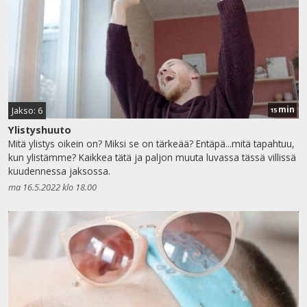
min
Jakso: 6
15
Ylistyshuuto
Mitä ylistys oikein on? Miksi se on tärkeää? Entäpä...mitä tapahtuu,
kun ylistämme? Kaikkea tätä ja paljon muuta luvassa tässä villissä
kuudennessa jaksossa.
ma 16.5.2022 klo 18.00