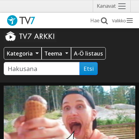
Näytä
Kanavat
valikko
Valikko
Kategoria
Teema
A-Ö listaus
Etsi