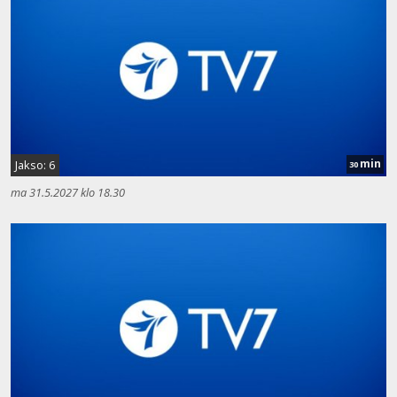
min
Jakso: 6
30
ma 31.5.2027 klo 18.30