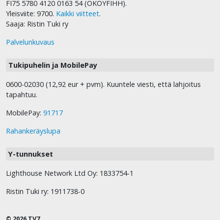
FI75 5780 4120 0163 54 (OKOYFIHH).
Yleisviite: 9700.
Kaikki viitteet
.
Saaja: Ristin Tuki ry
Palvelunkuvaus
Tukipuhelin ja MobilePay
0600-02030 (12,92 eur + pvm). Kuuntele viesti, että lahjoitus
tapahtuu.
MobilePay:
91717
Rahankeräyslupa
Y-tunnukset
Lighthouse Network Ltd Oy: 1833754-1
Ristin Tuki ry: 1911738-0
© 2026 TV7