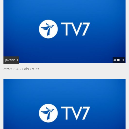
min
Jakso: 3
30
ma 8.3.2027 klo 18.30