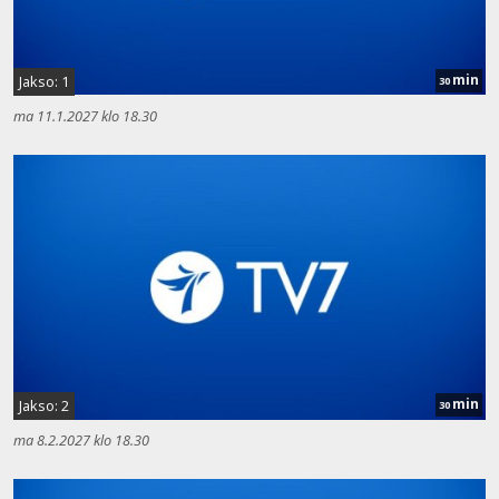
min
Jakso: 1
30
ma 11.1.2027 klo 18.30
min
Jakso: 2
30
ma 8.2.2027 klo 18.30