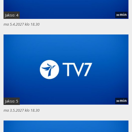
min
Jakso: 4
30
ma 5.4.2027 klo 18.30
min
Jakso: 5
30
ma 3.5.2027 klo 18.30