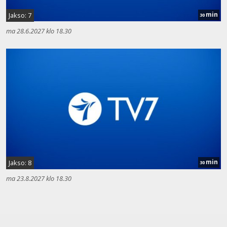
min
Jakso: 7
30
ma 28.6.2027 klo 18.30
min
Jakso: 8
30
ma 23.8.2027 klo 18.30