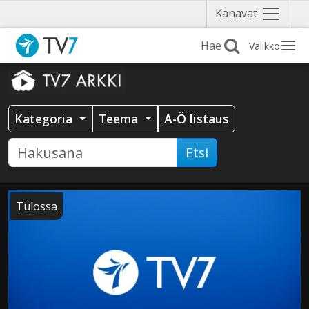
Näytä
Kanavat
valikko
Valikko
Kategoria
Teema
A-Ö listaus
Etsi
Tulossa