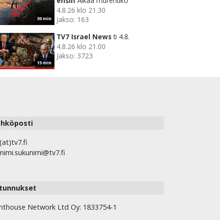
ensin
Älkää murehtiko
4.8.26 klo 21.30
Jakso: 163
30 min
TV7 Israel News
ti 4.8.
4.8.26 klo 21.00
Jakso: 3723
15 min
hköposti
(at)tv7.fi
nimi.sukunimi@tv7.fi
tunnukset
hthouse Network Ltd Oy: 1833754-1