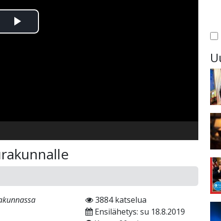
Toista
Video
U
urakunnalle
rakunnassa
3884 katselua
Ensilähetys: su 18.8.2019