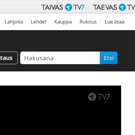
Lahjoita
Lehdet
Kauppa
Rukous
Lue lisää
staus
Etsi