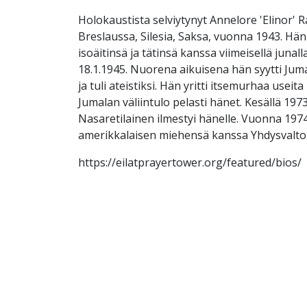
Holokaustista selviytynyt Annelore 'Elinor' R
Breslaussa, Silesia, Saksa, vuonna 1943. Hän
isoäitinsä ja tätinsä kanssa viimeisellä junal
18.1.1945. Nuorena aikuisena hän syytti Jum
ja tuli ateistiksi. Hän yritti itsemurhaa useit
Jumalan väliintulo pelasti hänet. Kesällä 197
Nasaretilainen ilmestyi hänelle. Vuonna 197
amerikkalaisen miehensä kanssa Yhdysvaltoi
https://eilatprayertower.org/featured/bios/