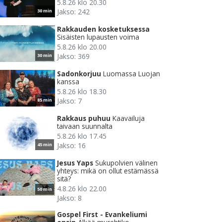
5.8.26 klo 20.30
Jakso: 242
30 min
Rakkauden kosketuksessa
Sisäisten lupausten voima
5.8.26 klo 20.00
Jakso: 369
30 min
Sadonkorjuu
Luomassa Luojan
kanssa
5.8.26 klo 18.30
Jakso: 7
85 min
Rakkaus puhuu
Kaavailuja
taivaan suunnalta
5.8.26 klo 17.45
Jakso: 16
45 min
Jesus Yaps
Sukupolvien välinen
yhteys: mikä on ollut estämässä
sitä?
4.8.26 klo 22.00
50 min
Jakso: 8
Gospel First - Evankeliumi