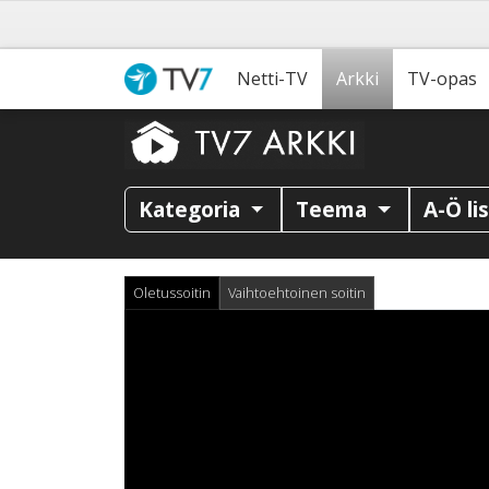
Netti-TV
Arkki
TV-opas
Kategoria
Teema
A-Ö li
Oletussoitin
Vaihtoehtoinen soitin