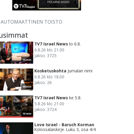
AUTOMAATTINEN TOISTO
usimmat
TV7 Israel News
to 6.8.
6.8.26 klo 21.00
Jakso: 3725
15 min
Kosketuskohta
Jumalan nimi
6.8.26 klo 18.00
Jakso: 26
30 min
TV7 Israel News
ke 5.8.
5.8.26 klo 21.00
Jakso: 3724
15 min
Love Israel - Baruch Korman
Kolossalaiskirje. Luku 3, osa 4/4