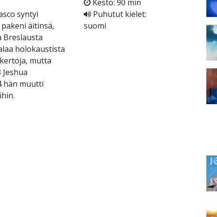
Kesto: 90 min
asco syntyi
Puhutut kielet:
 pakeni äitinsä,
suomi
la Breslausta
alaa holokaustista
a kertoja, mutta
3 Jeshua
4 hän muutti
hin.