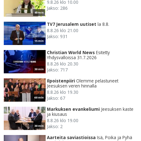
9.8.26 klo 10.00
Jakso: 286
45 min
TV7 Jerusalem uutiset
la 8.8.
8.8.26 klo 21.00
Jakso: 931
15 min
Christian World News
Esitetty
Yhdysvalloissa 31.7.2026
8.8.26 klo 20.30
Jakso: 717
30 min
Ilpoistenpiiri
Olemme pelastuneet
Jeesuksen veren hinnalla
8.8.26 klo 19.30
Jakso: 67
60 min
Markuksen evankeliumi
Jeesuksen kaste
ja kiusaus
8.8.26 klo 19.00
Jakso: 2
30 min
Aarteita saviastioissa
Isä, Poika ja Pyhä