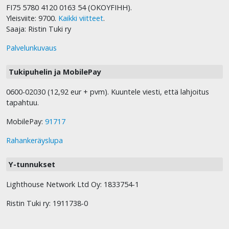
FI75 5780 4120 0163 54 (OKOYFIHH).
Yleisviite: 9700.
Kaikki viitteet
.
Saaja: Ristin Tuki ry
Palvelunkuvaus
Tukipuhelin ja MobilePay
0600-02030 (12,92 eur + pvm). Kuuntele viesti, että lahjoitus
tapahtuu.
MobilePay:
91717
Rahankeräyslupa
Y-tunnukset
Lighthouse Network Ltd Oy: 1833754-1
Ristin Tuki ry: 1911738-0