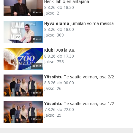
Henki lahjojen antajana
8.8.26 klo 18.30
Jakso: 2
30 min
Hyvä elämä
Jumalan voima meissä
8.8.26 klo 18.00
Jakso: 309
30 min
Klubi 700
la 8.8.
8.8.26 klo 17.30
Jakso: 758
30 min
Yösoihtu
Te saatte voiman, osa 2/2
8.8.26 klo 00.00
Jakso: 26
120 min
Yösoihtu
Te saatte voiman, osa 1/2
7.8.26 klo 22.00
Jakso: 25
120 min