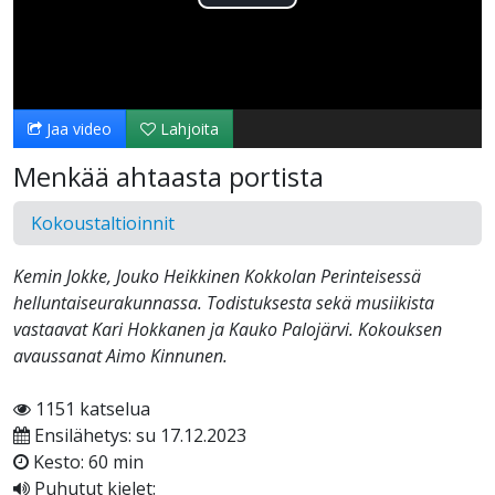
Toista
Video
Jaa video
Lahjoita
Menkää ahtaasta portista
Kokoustaltioinnit
Kemin Jokke, Jouko Heikkinen Kokkolan Perinteisessä
helluntaiseurakunnassa. Todistuksesta sekä musiikista
vastaavat Kari Hokkanen ja Kauko Palojärvi. Kokouksen
avaussanat Aimo Kinnunen.
1151 katselua
Ensilähetys: su 17.12.2023
Kesto: 60 min
Puhutut kielet: