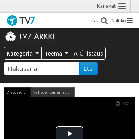
Näytä
Kanavat
valikko
Valikko
Kategoria
Teema
A-Ö listaus
Etsi
Oletussoitin
Vaihtoehtoinen soitin