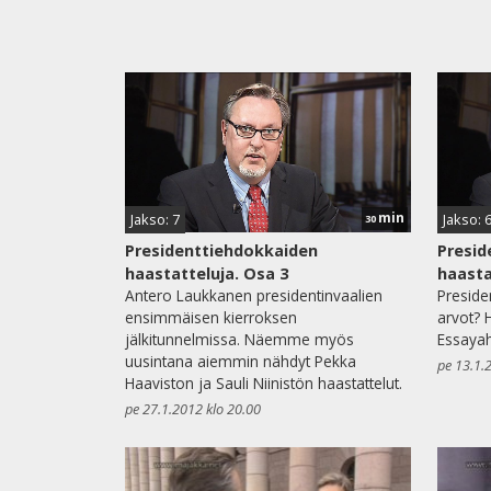
min
Jakso: 7
Jakso: 
30
Presidenttiehdokkaiden
Presid
haastatteluja. Osa 3
haasta
Antero Laukkanen presidentinvaalien
Preside
ensimmäisen kierroksen
arvot? 
jälkitunnelmissa. Näemme myös
Essayah 
uusintana aiemmin nähdyt Pekka
pe 13.1.
Haaviston ja Sauli Niinistön haastattelut.
pe 27.1.2012 klo 20.00