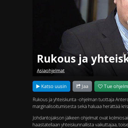
Rukous ja yhteis
Asiaohjelmat
Katso uusin
Jaa
Tue ohjel
Rukous ja yhteiskunta -ohjelman tuottaja Ante
marginalisoitumisesta sekä haluaa herättää kris
Johdantojakson jälkeen ohjelmat ovat kolmiosa
haastatellaan yhteiskunnallista vaikuttajaa, to