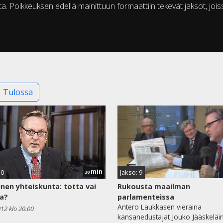
 Poikkeuksen edellä mainittuun formaattiin tekevät jaksot, jois
Tulossa
min
10
Jakso: 9
30
linen yhteiskunta: totta vai
Rukousta maailman
a?
parlamenteissa
Antero Laukkasen vieraina
012 klo 20.00
kansanedustajat Jouko Jääskeläi