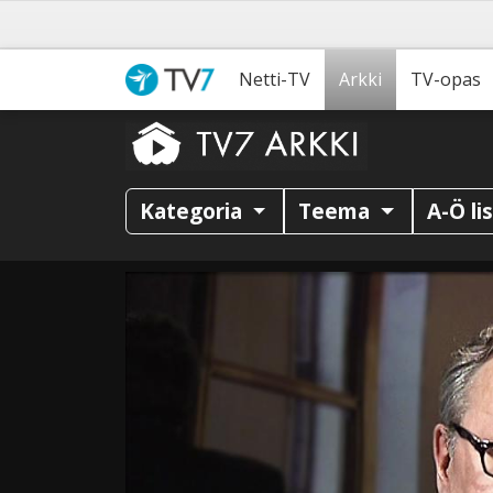
Netti-TV
Arkki
TV-opas
Kategoria
Teema
A-Ö li