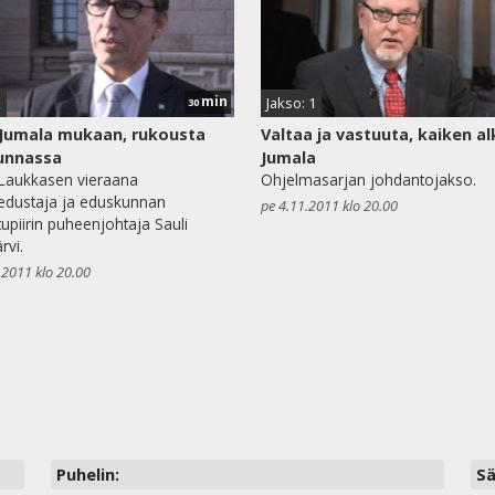
min
2
Jakso: 1
30
Jumala mukaan, rukousta
Valtaa ja vastuuta, kaiken a
unnassa
Jumala
Laukkasen vieraana
Ohjelmasarjan johdantojakso.
edustaja ja eduskunnan
pe 4.11.2011 klo 20.00
upiirin puheenjohtaja Sauli
rvi.
.2011 klo 20.00
Puhelin:
Sä