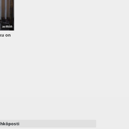
min
30
lku on
hköposti