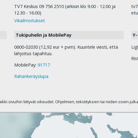
TV7 Keskus 09 756 2510 (arkisin klo 9.00 - 12.00 ja
tv7
12.30 - 16.00)
etu
Vikailmoitukset
Tukipuhelin ja MobilePay
Y-
0600-02030 (12,92 eur + pvm). Kuuntele viesti, että
Lig
lahjoitus tapahtuu.
Ris
MobilePay:
91717
Rahankeräyslupa
kaikki sivuihin liittyvät oikeudet. Ohjelmien, tekstityksien tai niiden osien jul