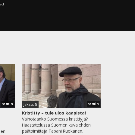
sa
min
min
Jakso: 8
30
30
Kristitty – tule ulos kaapista!
Vainotaanko Suomessa kristittyjä?
Haastattelussa Suomen kuvalehden
päätoimittaja Tapani Ruokanen.
nen