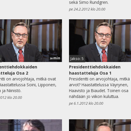
sekä Simo Rundgren.
pe 24.2.2012 klo 20.00
min
6
Jakso: 5
30
enttiehdokkaiden
Presidenttiehdokkaiden
tteluja Osa 2
haastatteluja Osa 1
ntti on arvojohtaja, mitkä ovat
Presidentti on arvojohtaja, mitkä
Haastattelussa Soini, Lipponen,
arvot? Haastattelussa Väyrynen,
ja Niinistö.
Haavisto ja Biaudet. Toinen osa
nähdään jo viikon kuluttua.
2012 klo 20.00
pe 6.1.2012 klo 20.00