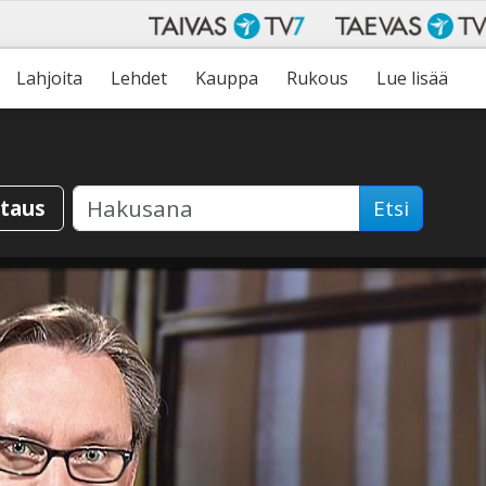
Lahjoita
Lehdet
Kauppa
Rukous
Lue lisää
staus
Etsi