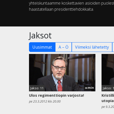
yhteiskuntaamme koskettavien asioiden puolesta.
haastatellaan presidenttiehdokkaita.
Jaksot
Uusimmat
A – Ö
Viimeksi lähetetty
min
Jakso: 11
Jakso: 
30
Ulos regimenttiopin varjosta!
Kristil
utopia
pe 23.3.2012 klo 20.00
pe 9.3.2