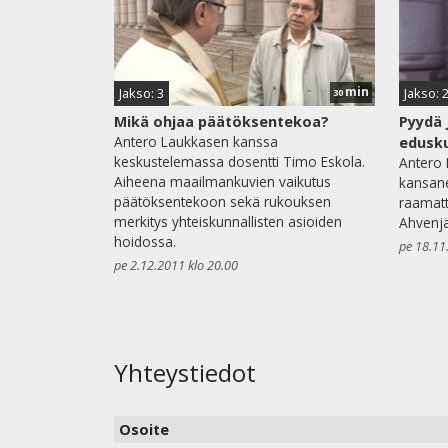
min
Jakso: 3
Jakso: 
30
Mikä ohjaa päätöksentekoa?
Pyydä 
Antero Laukkasen kanssa
edusk
keskustelemassa dosentti Timo Eskola.
Antero 
Aiheena maailmankuvien vaikutus
kansan
päätöksentekoon sekä rukouksen
raamatt
merkitys yhteiskunnallisten asioiden
Ahvenjä
hoidossa.
pe 18.11
pe 2.12.2011 klo 20.00
Yhteystiedot
Osoite