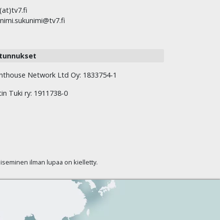
(at)tv7.fi
nimi.sukunimi@tv7.fi
tunnukset
hthouse Network Ltd Oy: 1833754-1
tin Tuki ry: 1911738-0
kaiseminen ilman lupaa on kielletty.