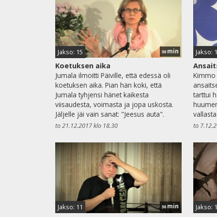
min
Jakso: 15
Jakso: 
30
Koetuksen aika
Ansai
Jumala ilmoitti Päiville, että edessä oli
Kimmo 
koetuksen aika. Pian hän koki, että
ansait
Jumala tyhjensi hänet kaikesta
tarttui
viisaudesta, voimasta ja jopa uskosta.
huumeri
Jäljelle jäi vain sanat: "Jeesus auta".
vallasta
to 21.12.2017 klo 18.30
to 7.12.
min
Jakso: 11
Jakso: 
30