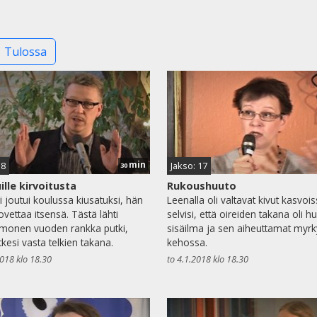
Tulossa
min
18
Jakso: 17
30
ille kirvoitusta
Rukoushuuto
i joutui koulussa kiusatuksi, hän
Leenalla oli valtavat kivut kasvoi
ovettaa itsensä. Tästä lähti
selvisi, että oireiden takana oli 
 monen vuoden rankka putki,
sisäilma ja sen aiheuttamat myrk
tkesi vasta telkien takana.
kehossa.
2018 klo 18.30
to 4.1.2018 klo 18.30