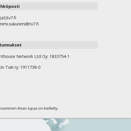
hköposti
(at)tv7.fi
nimi.sukunimi@tv7.fi
tunnukset
hthouse Network Ltd Oy: 1833754-1
tin Tuki ry: 1911738-0
kaiseminen ilman lupaa on kielletty.