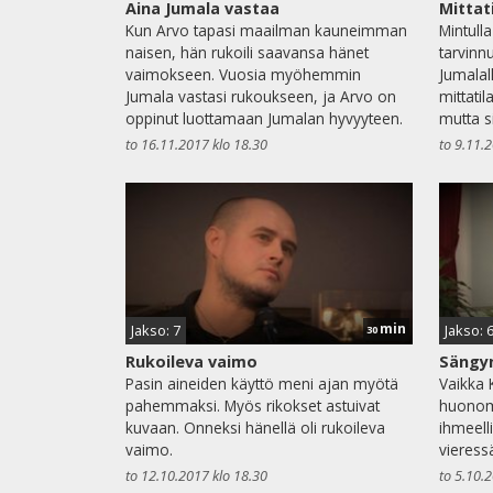
Aina Jumala vastaa
Mittat
Kun Arvo tapasi maailman kauneimman
Mintulla
naisen, hän rukoili saavansa hänet
tarvinn
vaimokseen. Vuosia myöhemmin
Jumalal
Jumala vastasi rukoukseen, ja Arvo on
mittati
oppinut luottamaan Jumalan hyvyyteen.
mutta s
to 16.11.2017 klo 18.30
to 9.11.
min
Jakso: 7
Jakso: 
30
Rukoileva vaimo
Sängyn
Pasin aineiden käyttö meni ajan myötä
Vaikka 
pahemmaksi. Myös rikokset astuivat
huonom
kuvaan. Onneksi hänellä oli rukoileva
ihmeell
vaimo.
vieress
to 12.10.2017 klo 18.30
to 5.10.