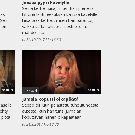
Jeesus pyysi kävelylle
Senja kertoo siitä, miten hän pienenä
käsi
tyttönä lähti Jeesuksen kanssa kävelylle.
 Sen
Liisa taas kertoo, miten hän parantui,
inen
vaikka se lääketieteellisesti ei ollut
mahdollista.
to 26.10.2017 klo 18.30
min
min
Jakso: 4
30
30
Jumala koputti olkapäätä
aselle
Seppo oli juuri pelastettu tuhoutuneesta
tehty
autosta, kun hän tunsi Jumalan
 pitkä
koputtavan hänen olkapäätään.
to 21.9.2017 klo 18.30