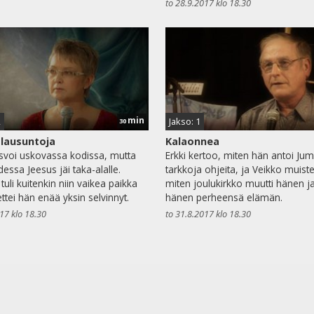
to 28.9.2017 klo 18.30
min
2
Jakso: 1
30
 lausuntoja
Kalaonnea
svoi uskovassa kodissa, mutta
Erkki kertoo, miten hän antoi Jum
essa Jeesus jäi taka-alalle.
tarkkoja ohjeita, ja Veikko muist
tuli kuitenkin niin vaikea paikka
miten joulukirkko muutti hänen j
ettei hän enää yksin selvinnyt.
hänen perheensä elämän.
017 klo 18.30
to 31.8.2017 klo 18.30