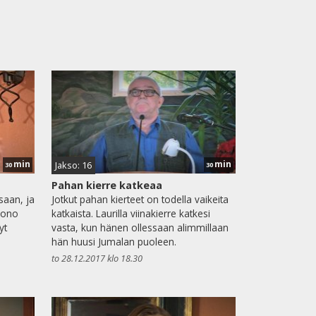
min
min
Jakso: 16
30
30
Pahan kierre katkeaa
ssaan, ja
Jotkut pahan kierteet on todella vaikeita
huono
katkaista. Laurilla viinakierre katkesi
yt
vasta, kun hänen ollessaan alimmillaan
hän huusi Jumalan puoleen.
to 28.12.2017 klo 18.30