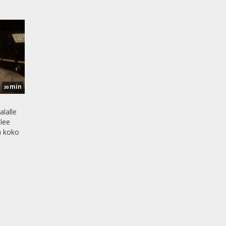
min
30
alalle
elee
a koko