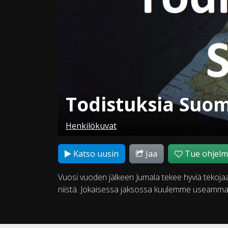
Todistuksia Suo
Henkilökuvat
Katso uusin
Jaa
Tue ohjel
Vuosi vuoden jälkeen Jumala tekee hyviä tek
niistä. Jokaisessa jaksossa kuulemme useamma