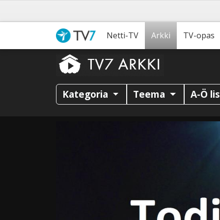
Netti-TV
Arkki
TV-opas
Kategoria
Teema
A-Ö li