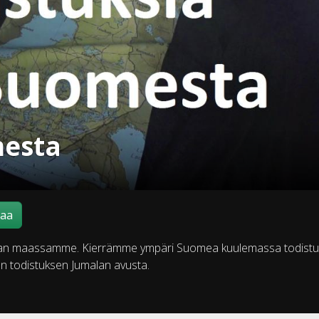
mesta
maa
ojaan maassamme. Kierrämme ympäri Suomea kuulemassa todistu
n todistuksen Jumalan avusta.