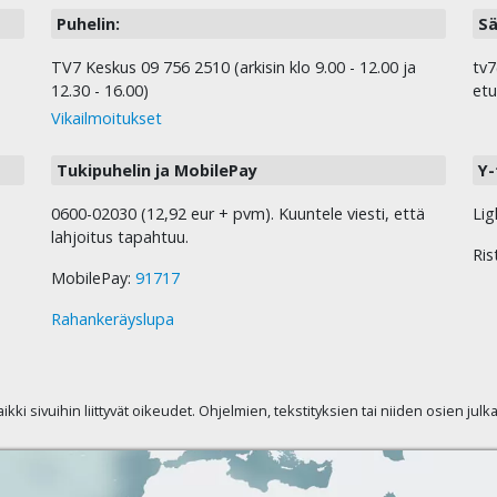
Puhelin:
Sä
TV7 Keskus 09 756 2510 (arkisin klo 9.00 - 12.00 ja
tv7
12.30 - 16.00)
etu
Vikailmoitukset
Tukipuhelin ja MobilePay
Y-
0600-02030 (12,92 eur + pvm). Kuuntele viesti, että
Lig
lahjoitus tapahtuu.
Ris
MobilePay:
91717
Rahankeräyslupa
kaikki sivuihin liittyvät oikeudet. Ohjelmien, tekstityksien tai niiden osien jul