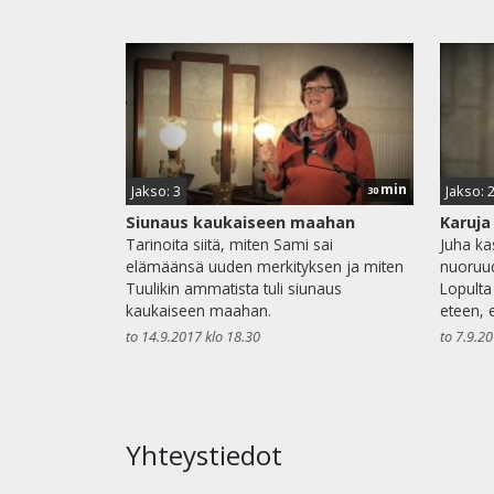
min
Jakso: 3
Jakso: 
30
Siunaus kaukaiseen maahan
Karuja
Tarinoita siitä, miten Sami sai
Juha ka
elämäänsä uuden merkityksen ja miten
nuoruud
Tuulikin ammatista tuli siunaus
Lopulta 
kaukaiseen maahan.
eteen, 
to 14.9.2017 klo 18.30
to 7.9.2
Yhteystiedot