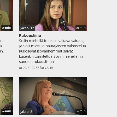
min
min
Jakso: 12
30
30
Rukousliina
is
Soilin miehellä todettiin vakava sairaus,
ja
ja Soili mietti jo hautajaisten valmistelua.
in,
Rukoilevat isovanhemmat saivat
kuitenkin toimitettua Soilin miehelle niin
sanotun rukousliinan.
to 23.11.2017 klo 18.30
min
min
Jakso: 8
30
30