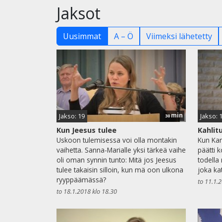
Jaksot
Uusimmat
A – Ö
Viimeksi lähetetty
min
Jakso: 19
Jakso: 
30
Kun Jeesus tulee
Kahlitu
Uskoon tulemisessa voi olla montakin
Kun Kar
vaihetta. Sanna-Marialle yksi tärkeä vaihe
päätti k
oli oman synnin tunto: Mitä jos Jeesus
todella
tulee takaisin silloin, kun mä oon ulkona
joka ka
ryyppäämässä?
to 11.1.
to 18.1.2018 klo 18.30