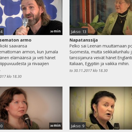
min
14
Jakso: 13
30
tsematon armo
Napatanssija
koki saavansa
Pelko sai Leenan muuttamaan po
semattoman armon, kun Jumala
Suomesta, mutta seikkailunhalu 
 hänen elämäänsä ja veti hänet
tanssijanura veivät hänet Englanti
ippuvuudesta ja riivaajien
Italiaan, Egyptiin ja vaikka mihin.
.
to 30.11.2017 klo 18.30
2017 klo 18.30
min
10
Jakso: 9
30