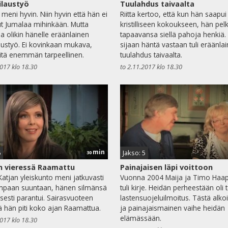
ilaustyö
Tuulahdus taivaalta
 meni hyvin. Niin hyvin että hän ei
Riitta kertoo, että kun hän saapui
ut Jumalaa mihinkään. Mutta
kristilliseen kokoukseen, hän pel
la olikin hänelle eräänlainen
tapaavansa siellä pahoja henkiä.
laustyö. Ei kovinkaan mukava,
sijaan häntä vastaan tuli eräänla
itä enemmän tarpeellinen.
tuulahdus taivaalta.
2017 klo 18.30
to 2.11.2017 klo 18.30
min
6
Jakso: 5
30
 vieressä Raamattu
Painajaisen läpi voittoon
Katjan yleiskunto meni jatkuvasti
Vuonna 2004 Maija ja Timo Haap
paan suuntaan, hänen silmänsä
tuli kirje. Heidän perheestään oli 
isesti parantui. Sairasvuoteen
lastensuojeluilmoitus. Tästä alkoi
ä hän piti koko ajan Raamattua.
ja painajaismainen vaihe heidän
elämässään.
2017 klo 18.30