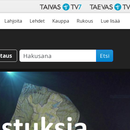
Lahjoita
Lehdet
Kauppa
Rukous
Lue lisää
staus
Etsi