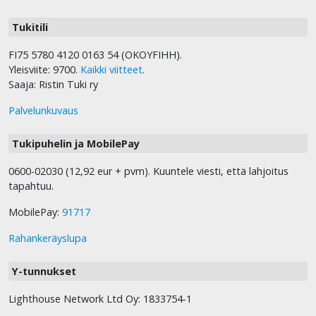
Tukitili
FI75 5780 4120 0163 54 (OKOYFIHH).
Yleisviite: 9700.
Kaikki viitteet
.
Saaja: Ristin Tuki ry
Palvelunkuvaus
Tukipuhelin ja MobilePay
0600-02030 (12,92 eur + pvm). Kuuntele viesti, että lahjoitus
tapahtuu.
MobilePay:
91717
Rahankeräyslupa
Y-tunnukset
Lighthouse Network Ltd Oy: 1833754-1