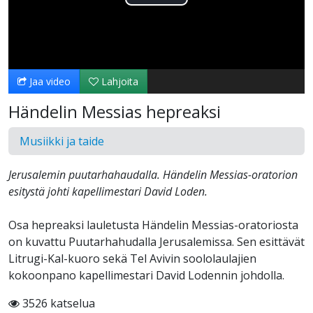
Toista
Video
Jaa video
Lahjoita
Händelin Messias hepreaksi
Musiikki ja taide
Jerusalemin puutarhahaudalla. Händelin Messias-oratorion
esitystä johti kapellimestari David Loden.
Osa hepreaksi lauletusta Händelin Messias-oratoriosta
on kuvattu Puutarhahudalla Jerusalemissa. Sen esittävät
Litrugi-Kal-kuoro sekä Tel Avivin soololaulajien
kokoonpano kapellimestari David Lodennin johdolla.
3526 katselua