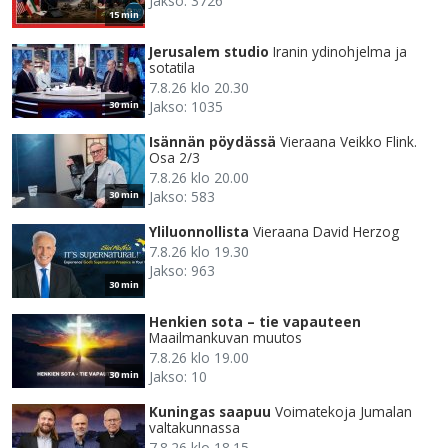
Jakso: 3726
15 min
Jerusalem studio
Iranin ydinohjelma ja
sotatila
7.8.26 klo 20.30
Jakso: 1035
30 min
Isännän pöydässä
Vieraana Veikko Flink.
Osa 2/3
7.8.26 klo 20.00
Jakso: 583
30 min
Yliluonnollista
Vieraana David Herzog
7.8.26 klo 19.30
Jakso: 963
30 min
Henkien sota – tie vapauteen
Maailmankuvan muutos
7.8.26 klo 19.00
Jakso: 10
30 min
Kuningas saapuu
Voimatekoja Jumalan
valtakunnassa
7.8.26 klo 18.15