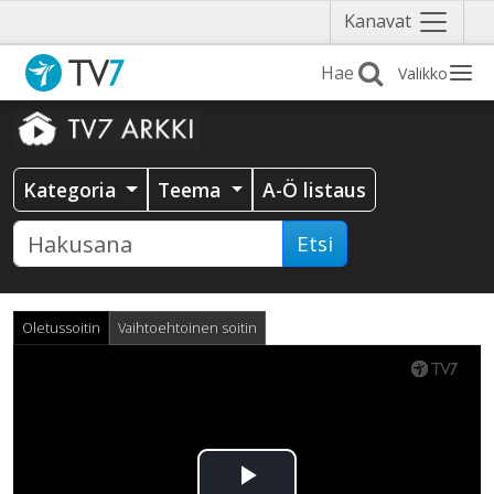
Näytä
Kanavat
valikko
Valikko
Kategoria
Teema
A-Ö listaus
Etsi
Oletussoitin
Vaihtoehtoinen soitin