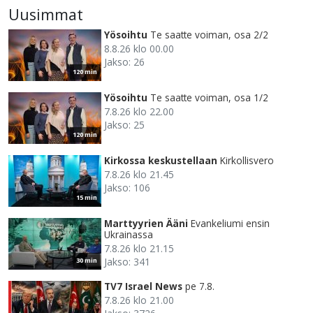
Uusimmat
Yösoihtu
Te saatte voiman, osa 2/2
8.8.26 klo 00.00
Jakso: 26
120 min
Yösoihtu
Te saatte voiman, osa 1/2
7.8.26 klo 22.00
Jakso: 25
120 min
Kirkossa keskustellaan
Kirkollisvero
7.8.26 klo 21.45
Jakso: 106
15 min
Marttyyrien Ääni
Evankeliumi ensin
Ukrainassa
7.8.26 klo 21.15
Jakso: 341
30 min
TV7 Israel News
pe 7.8.
7.8.26 klo 21.00