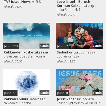
TV7 Israel News
ke 5.8.
Love Israel - Baruch
Korman
Kolossalaiskirje.
22.00
Wonder, osa 2/6. Läheisyyden kulttuuri
eilen klo 21.00
Luku 3, osa 4/4
Northwind Talks
eilen klo 20.30
23.00
Matteuksen evankeliumi 2/2
Uusi testamentti avautuu
23.45
Osa 12. Lauluntekijä Pekka Simojoki
Se löytyi
Pe 7.8.
min
min
Jakso: 369
Jakso: 7
30
85
00.00
Kaikki on pelissä, osa 18. Voittajat palkitaan
Rakkauden kosketuksessa
Sadonkorjuu
Luomassa
Sisäisten lupausten voima
Luojan kanssa
Come Home Kids
eilen klo 20.00
eilen klo 18.30
00.30
Arvoituksellinen Babylon
Valmistaudu lopun aikoihin
01.00
Jumalan lapseus, oikeudet ja velvollisuudet
Ilpoisten piiri
01.30
Kuningas Saul ja uskosta luopuminen
Café Raamattu
min
min
Jakso: 16
Jakso: 8
45
50
02.00
Jumalan nimi
Rakkaus puhuu
Kaavailuja
Jesus Yaps
Sukupolvien
taivaan suunnalta
välinen yhteys: mikä on ollut
Kosketuskohta