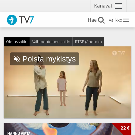
Näytä
Kanavat
valikko
Valikko
Oletussoitin
Vaihtoehtoinen soitin
RTSP (Android)
Poista mykistys
Ladattu
:
100.00%
Ääni
päällä