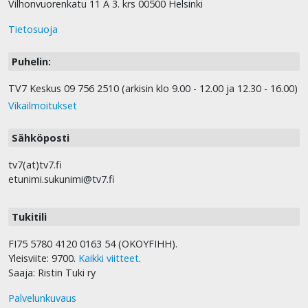
Raamattu on ihmeellinen!
Vilhonvuorenkatu 11 A 3. krs 00500 Helsinki
13.00
to 6.8.
Tietosuoja
TV7 Israel News
13.15
Uskollisuus Jumalan lahjojen hoitamisessa. Osa
Puhelin:
4/4
Voimaa Sanasta
TV7 Keskus 09 756 2510 (arkisin klo 9.00 - 12.00 ja 12.30 - 16.00)
Vikailmoitukset
13.30
Janika Määttänen
Kuninkaan tyttären kutsu
Sähköposti
14.00
Wonder, osa 2/6. Läheisyyden kulttuuri
Northwind Talks
tv7(at)tv7.fi
15.00
Matteuksen evankeliumi 2/2
etunimi.sukunimi@tv7.fi
Uusi testamentti avautuu
15.45
Osa 12. Lauluntekijä Pekka Simojoki
Tukitili
Se löytyi
16.00
Sydänsuruja
FI75 5780 4120 0163 54 (OKOYFIHH).
Lentävä talo
Yleisviite: 9700.
Kaikki viitteet
.
Saaja: Ristin Tuki ry
16.25
Tuhlaajapoika
Superkirja
Palvelunkuvaus