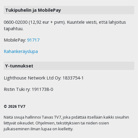
16.55
Herra siunatkoon sinua
Viikon raamattulaulu
Tukipuhelin ja MobilePay
17.00
Pilar, Argentiina. Osa 1
0600-02030 (12,92 eur + pvm). Kuuntele viesti, että lahjoitus
Nathan Morris - Kaikkien kansojen kaipaus
tapahtuu.
17.30
Euroopan kaipuu konservatiivisuuteen
Kartalla Risto Huvilan kanssa
MobilePay:
91717
18.00
Jumala on tullut ihmiseksi
Rahankeräyslupa
Katselkaa Herran tekoja
18.15
Voimatekoja Jumalan valtakunnassa
Y-tunnukset
Kuningas saapuu
Lighthouse Network Ltd Oy: 1833754-1
18.45
Pedon aika
Paimenen ääni
Ristin Tuki ry: 1911738-0
19.00
Maailmankuvan muutos
Henkien sota – tie vapauteen
© 2026 TV7
19.30
Vieraana David Herzog
Yliluonnollista
Näitä sivuja hallinnoi Taivas TV7, joka pidättää itsellään kaikki sivuihin
liittyvät oikeudet. Ohjelmien, tekstityksien tai niiden osien
20.00
Vieraana Veikko Flink. Osa 2/3
julkaiseminen ilman lupaa on kielletty.
Isännän pöydässä