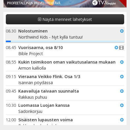
Näytä menneet lähetykset
08.30
Nolostuminen
Northwind Kids - Nyt kyllä tuntuu!
2%
08.45
Vuorisaarna, osa 8/10
Bible Project
08.55
Kukin toimikoon oman vaikutusalansa mukaan
Armon kalliolla
09.15
Vieraana Veikko Flink. Osa 1/3
Isännän pöydässä
09.45
Kaavailuja taivaan suunnalta
Rakkaus puhuu
10.30
Luomassa Luojan kanssa
Sadonkorjuu
12.00
Sisäisten lupausten voima
Rakkauden kosketuksessa