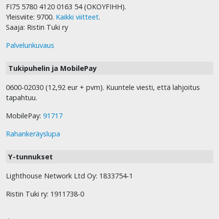
FI75 5780 4120 0163 54 (OKOYFIHH).
Yleisviite: 9700.
Kaikki viitteet
.
Saaja: Ristin Tuki ry
Palvelunkuvaus
Tukipuhelin ja MobilePay
0600-02030 (12,92 eur + pvm). Kuuntele viesti, että lahjoitus
tapahtuu.
MobilePay:
91717
Rahankeräyslupa
Y-tunnukset
Lighthouse Network Ltd Oy: 1833754-1
Ristin Tuki ry: 1911738-0