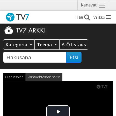
Näytä
Kanavat
valikko
Valikko
Kategoria
Teema
A-Ö listaus
Etsi
Oletussoitin
Vaihtoehtoinen soitin