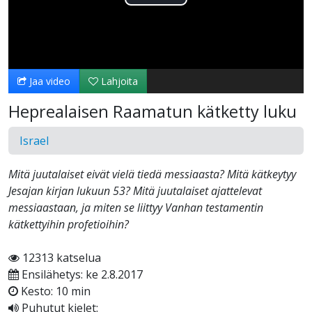
Toista
Video
Jaa video
Lahjoita
Heprealaisen Raamatun kätketty luku
Israel
Mitä juutalaiset eivät vielä tiedä messiaasta? Mitä kätkeytyy
Jesajan kirjan lukuun 53? Mitä juutalaiset ajattelevat
messiaastaan, ja miten se liittyy Vanhan testamentin
kätkettyihin profetioihin?
12313 katselua
Ensilähetys: ke 2.8.2017
Kesto: 10 min
Puhutut kielet: