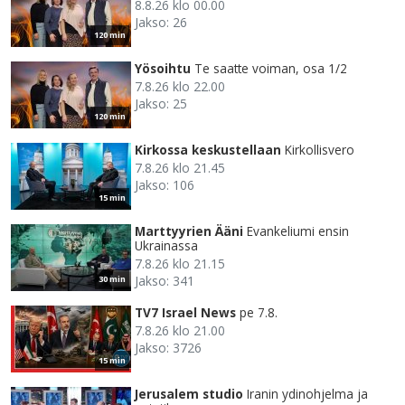
8.8.26 klo 00.00
Jakso: 26
120 min
Yösoihtu
Te saatte voiman, osa 1/2
7.8.26 klo 22.00
Jakso: 25
120 min
Kirkossa keskustellaan
Kirkollisvero
7.8.26 klo 21.45
Jakso: 106
15 min
Marttyyrien Ääni
Evankeliumi ensin
Ukrainassa
7.8.26 klo 21.15
Jakso: 341
30 min
TV7 Israel News
pe 7.8.
7.8.26 klo 21.00
Jakso: 3726
15 min
Jerusalem studio
Iranin ydinohjelma ja