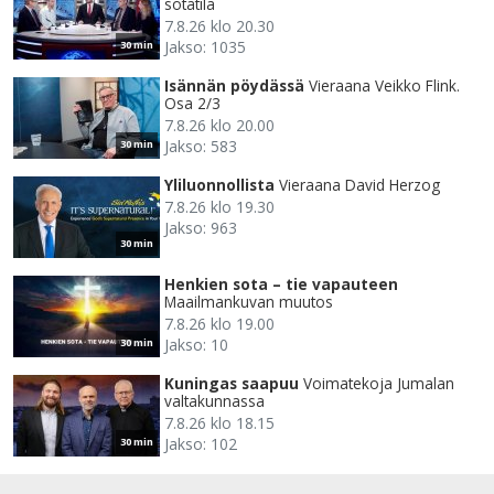
sotatila
7.8.26 klo 20.30
Jakso: 1035
30 min
Isännän pöydässä
Vieraana Veikko Flink.
Osa 2/3
7.8.26 klo 20.00
Jakso: 583
30 min
Yliluonnollista
Vieraana David Herzog
7.8.26 klo 19.30
Jakso: 963
30 min
Henkien sota – tie vapauteen
Maailmankuvan muutos
7.8.26 klo 19.00
Jakso: 10
30 min
Kuningas saapuu
Voimatekoja Jumalan
valtakunnassa
7.8.26 klo 18.15
Jakso: 102
30 min