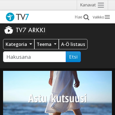
Näytä
Kanavat
valikko
Valikko
Kategoria
Teema
A-Ö listaus
Etsi