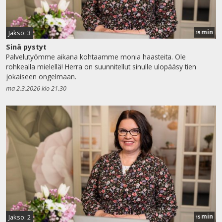
min
Jakso: 3
15
Sinä pystyt
Palvelutyömme aikana kohtaamme monia haasteita. Ole
rohkealla mielellä! Herra on suunnitellut sinulle ulopääsy tien
jokaiseen ongelmaan.
ma 2.3.2026 klo 21.30
min
Jakso: 2
15