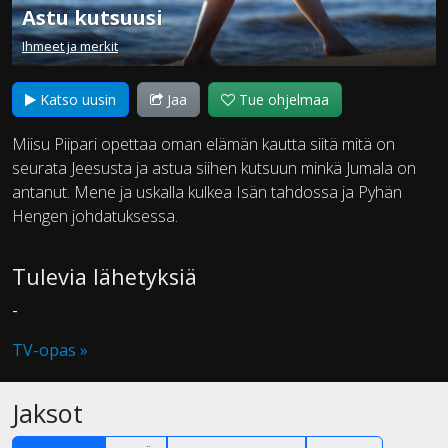
Astu kutsuusi
Ihmeet ja merkit
Katso uusin
Jaa
Tue ohjelmaa
Miisu Piipari opettaa oman elämän kautta siitä mitä on
seurata Jeesusta ja astua siihen kutsuun minkä Jumala on
antanut. Mene ja uskalla kulkea Isän tahdossa ja Pyhän
Hengen johdatuksessa.
Tulevia lähetyksiä
-
TV-opas »
Jaksot