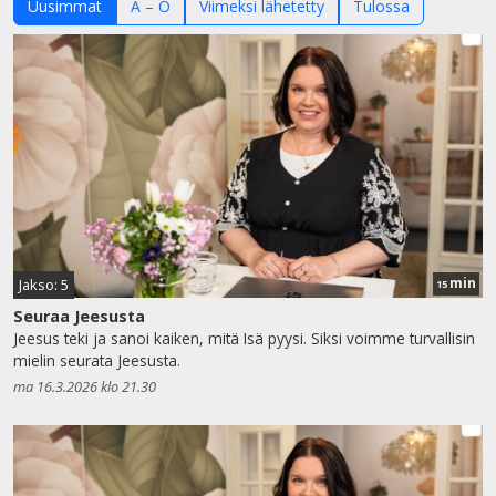
Uusimmat
A – Ö
Viimeksi lähetetty
Tulossa
min
Jakso: 5
15
Seuraa Jeesusta
Jeesus teki ja sanoi kaiken, mitä Isä pyysi. Siksi voimme turvallisin
mielin seurata Jeesusta.
ma 16.3.2026 klo 21.30