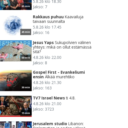
5.8.26 klo 18.30
Jakso: 7
85 min
Rakkaus puhuu
Kaavailuja
taivaan suunnalta
5.8.26 klo 17.45
Jakso: 16
45 min
Jesus Yaps
Sukupolvien välinen
yhteys: mikä on ollut estämässä
sitä?
4.8.26 klo 22.00
50 min
Jakso: 8
Gospel First - Evankeliumi
ensin
Älkää murehtiko
4.8.26 klo 21.30
Jakso: 163
30 min
TV7 Israel News
ti 4.8.
4.8.26 klo 21.00
Jakso: 3723
15 min
Jerusalem studio
Libanon: