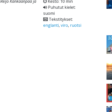
n Reijo Kankaanpää ja
Kesto: 10 min
Puhutut kielet:
suomi
Tekstitykset:
englanti
,
viro
,
ruotsi