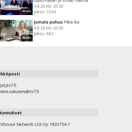
Diplomatian ja sodan välissä
4.8.26 klo 20.30
Jakso: 1034
30 min
Jumala puhuu
Pitkä ikä
4.8.26 klo 20.00
Jakso: 682
30 min
hköposti
(at)tv7.fi
nimi.sukunimi@tv7.fi
tunnukset
hthouse Network Ltd Oy: 1833754-1