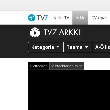
Netti-TV
Arkki
TV-opas
Kategoria
Teema
A-Ö li
Oletussoitin
Vaihtoehtoinen soitin