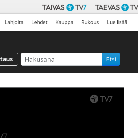
Lahjoita
Lehdet
Kauppa
Rukous
Lue lisää
staus
Etsi