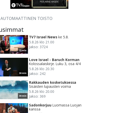
AUTOMAATTINEN TOISTO
usimmat
TV7 Israel News
ke 5.8.
5.8.26 klo 21.00
Jakso: 3724
15 min
Love Israel - Baruch Korman
Kolossalaiskirje. Luku 3, osa 4/4
5.8.26 klo 20.30
Jakso: 242
30 min
Rakkauden kosketuksessa
Sisäisten lupausten voima
5.8.26 klo 20.00
Jakso: 369
30 min
Sadonkorjuu
Luomassa Luojan
kanssa