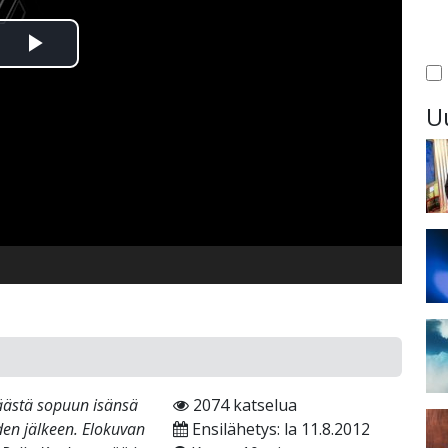
Toista
Video
U
päästä sopuun isänsä
2074 katselua
en jälkeen. Elokuvan
Ensilähetys: la 11.8.2012