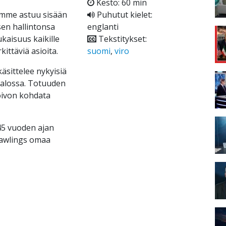
Kesto: 60 min
amme astuu sisään
Puhutut kielet:
sen hallintonsa
englanti
kaisuus kaikille
Tekstitykset:
ittäviä asioita.
suomi
,
viro
käsittelee nykyisiä
valossa. Totuuden
toivon kohdata
 45 vuoden ajan
Rawlings omaa