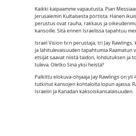
Kaikki kaipaamme vapautusta. Pian Messia
Jerusalemin Kultaisesta portista. Hänen ikui
perustus ovat rauha, rakkaus ja oikeudenmu
kansoille. Sitä ennen Israelissa tapahtuu merk
Israel Vision tv:n perustaja, tri Jay Rawlings, 
ja lähitulevaisuuden tapahtumia Raamatun 
etsijät saavat niistä taidon, lohdutuksen ja 
tuleva. Oletko Sinä yksi heistä?
Palkittu elokuva-ohjaaja Jay Rawlings on yli
tutkinut kansojen kohtaloita lopun ajassa. 
Israelin ja Kanadan kaksoiskansalaisuuden.