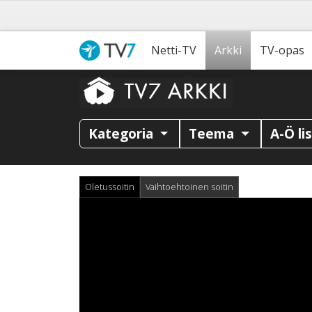
Netti-TV
Arkki
TV-opas
Kategoria
Teema
A-Ö li
Oletussoitin
Vaihtoehtoinen soitin