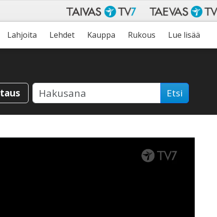
Lahjoita
Lehdet
Kauppa
Rukous
Lue lisää
staus
Etsi