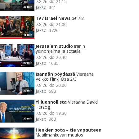
7.8.26 klo 21.15
Jakso: 341
30 min
TV7 Israel News
pe 7.8.
7.8.26 klo 21.00
Jakso: 3726
15 min
Jerusalem studio
Iranin
ydinohjelma ja sotatila
7.8.26 klo 20.30
Jakso: 1035
30 min
Isännän pöydässä
Vieraana
Veikko Flink. Osa 2/3
7.8.26 klo 20.00
Jakso: 583
30 min
Yliluonnollista
Vieraana David
Herzog
7.8.26 klo 19.30
Jakso: 963
30 min
Henkien sota – tie vapauteen
Maailmankuvan muutos