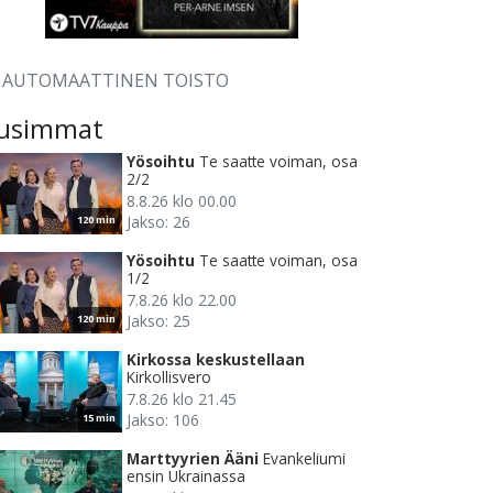
AUTOMAATTINEN TOISTO
usimmat
Yösoihtu
Te saatte voiman, osa
2/2
8.8.26 klo 00.00
Jakso: 26
120 min
Yösoihtu
Te saatte voiman, osa
1/2
7.8.26 klo 22.00
Jakso: 25
120 min
Kirkossa keskustellaan
Kirkollisvero
7.8.26 klo 21.45
Jakso: 106
15 min
Marttyyrien Ääni
Evankeliumi
ensin Ukrainassa