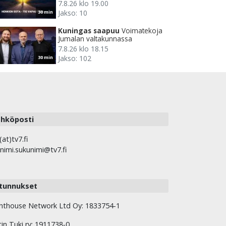
7.8.26 klo 19.00
Jakso: 10
30 min
Kuningas saapuu
Voimatekoja
Jumalan valtakunnassa
7.8.26 klo 18.15
Jakso: 102
30 min
hköposti
(at)tv7.fi
nimi.sukunimi@tv7.fi
tunnukset
hthouse Network Ltd Oy: 1833754-1
tin Tuki ry: 1911738-0