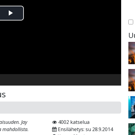
Toista
Video
U
us
isuuden. Jay
4002 katselua
a mahdollista.
Ensilähetys: su 28.9.2014