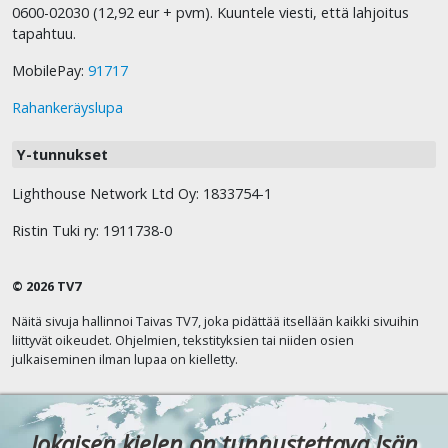
0600-02030 (12,92 eur + pvm). Kuuntele viesti, että lahjoitus
tapahtuu.
MobilePay:
91717
Rahankeräyslupa
Y-tunnukset
Lighthouse Network Ltd Oy: 1833754-1
Ristin Tuki ry: 1911738-0
© 2026 TV7
Näitä sivuja hallinnoi Taivas TV7, joka pidättää itsellään kaikki sivuihin
liittyvät oikeudet. Ohjelmien, tekstityksien tai niiden osien
julkaiseminen ilman lupaa on kielletty.
Jokaisen kielen on tunnustettava Isän