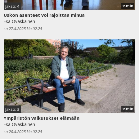
min
Jakso: 4
15
Uskon asenteet voi rajoittaa minua
Esa Ovaskainen
su 27.4.2025 klo 02.25
min
Jakso: 3
15
Ympäristön vaikutukset elämään
Esa Ovaskainen
su 20.4.2025 klo 02.25