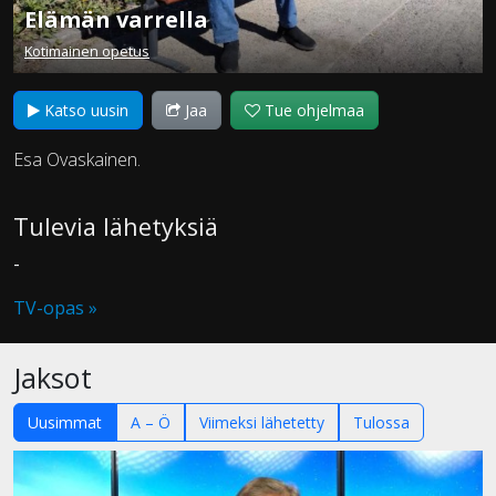
Elämän varrella
Kotimainen opetus
Katso uusin
Jaa
Tue ohjelmaa
Esa Ovaskainen.
Tulevia lähetyksiä
-
TV-opas »
Jaksot
Uusimmat
A – Ö
Viimeksi lähetetty
Tulossa