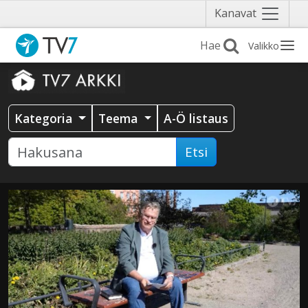
Näytä
Kanavat
valikko
Valikko
Kategoria
Teema
A-Ö listaus
Etsi