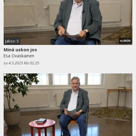
min
Jakso: 5
15
Minä uskon jos
Esa Ovaskainen
su 4.5.2025 klo 02.25