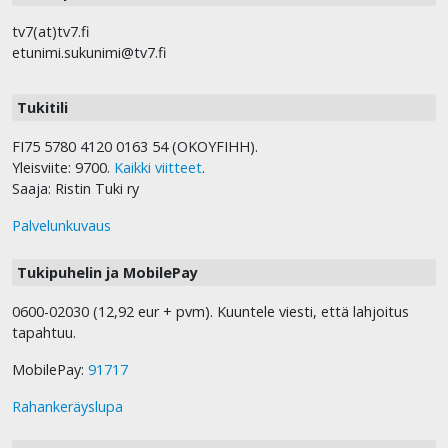
tv7(at)tv7.fi
etunimi.sukunimi@tv7.fi
Tukitili
FI75 5780 4120 0163 54 (OKOYFIHH).
Yleisviite: 9700.
Kaikki viitteet
.
Saaja: Ristin Tuki ry
Palvelunkuvaus
Tukipuhelin ja MobilePay
0600-02030 (12,92 eur + pvm). Kuuntele viesti, että lahjoitus
tapahtuu.
MobilePay:
91717
Rahankeräyslupa