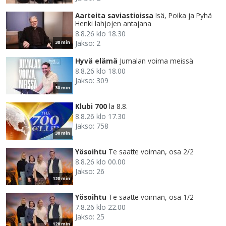
Aarteita saviastioissa
Isä, Poika ja Pyhä
Henki lahjojen antajana
8.8.26 klo 18.30
Jakso: 2
30 min
Hyvä elämä
Jumalan voima meissä
8.8.26 klo 18.00
Jakso: 309
30 min
Klubi 700
la 8.8.
8.8.26 klo 17.30
Jakso: 758
30 min
Yösoihtu
Te saatte voiman, osa 2/2
8.8.26 klo 00.00
Jakso: 26
120 min
Yösoihtu
Te saatte voiman, osa 1/2
7.8.26 klo 22.00
Jakso: 25
120 min