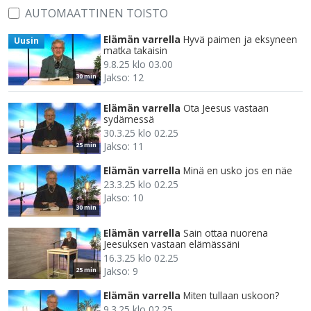
AUTOMAATTINEN TOISTO
Elämän varrella
Hyvä paimen ja eksyneen
Uusin
matka takaisin
9.8.25 klo 03.00
Jakso: 12
30 min
Elämän varrella
Ota Jeesus vastaan
sydämessä
30.3.25 klo 02.25
Jakso: 11
25 min
Elämän varrella
Minä en usko jos en näe
23.3.25 klo 02.25
Jakso: 10
30 min
Elämän varrella
Sain ottaa nuorena
Jeesuksen vastaan elämässäni
16.3.25 klo 02.25
Jakso: 9
25 min
Elämän varrella
Miten tullaan uskoon?
9.3.25 klo 02.25