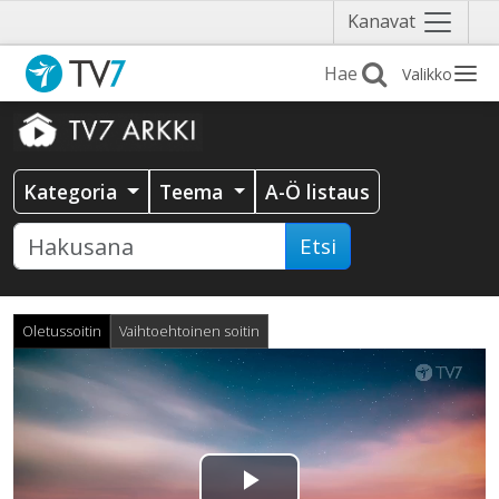
Näytä
Kanavat
valikko
Valikko
Kategoria
Teema
A-Ö listaus
Etsi
Oletussoitin
Vaihtoehtoinen soitin