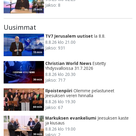
Jakso: 8
25 min
Uusimmat
TV7 Jerusalem uutiset
la 8.8.
8.8.26 klo 21.00
Jakso: 931
15 min
Christian World News
Esitetty
Yhdysvalloissa 31.7.2026
8.8.26 klo 20.30
Jakso: 717
30 min
Ilpoistenpiiri
Olemme pelastuneet
Jeesuksen veren hinnalla
8.8.26 klo 19.30
Jakso: 67
60 min
Markuksen evankeliumi
Jeesuksen kaste
ja kiusaus
8.8.26 klo 19.00
Jakso: 2
30 min