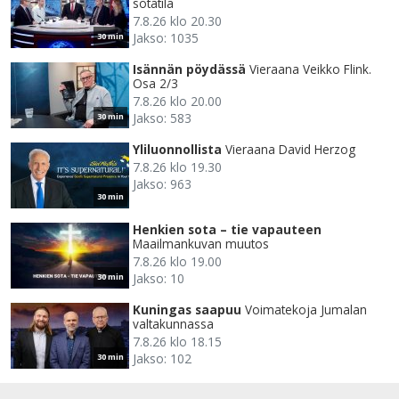
sotatila
7.8.26 klo 20.30
Jakso: 1035
30 min
Isännän pöydässä
Vieraana Veikko Flink.
Osa 2/3
7.8.26 klo 20.00
Jakso: 583
30 min
Yliluonnollista
Vieraana David Herzog
7.8.26 klo 19.30
Jakso: 963
30 min
Henkien sota – tie vapauteen
Maailmankuvan muutos
7.8.26 klo 19.00
Jakso: 10
30 min
Kuningas saapuu
Voimatekoja Jumalan
valtakunnassa
7.8.26 klo 18.15
Jakso: 102
30 min