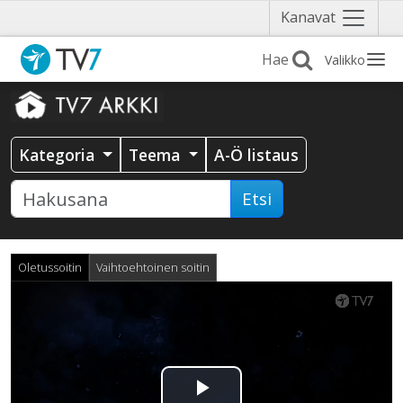
Näytä
Kanavat
valikko
Valikko
Kategoria
Teema
A-Ö listaus
Etsi
Oletussoitin
Vaihtoehtoinen soitin