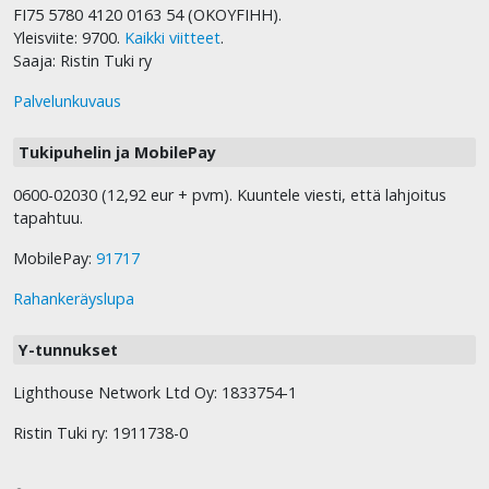
FI75 5780 4120 0163 54 (OKOYFIHH).
Yleisviite: 9700.
Kaikki viitteet
.
Saaja: Ristin Tuki ry
Palvelunkuvaus
Tukipuhelin ja MobilePay
0600-02030 (12,92 eur + pvm). Kuuntele viesti, että lahjoitus
tapahtuu.
MobilePay:
91717
Rahankeräyslupa
Y-tunnukset
Lighthouse Network Ltd Oy: 1833754-1
Ristin Tuki ry: 1911738-0