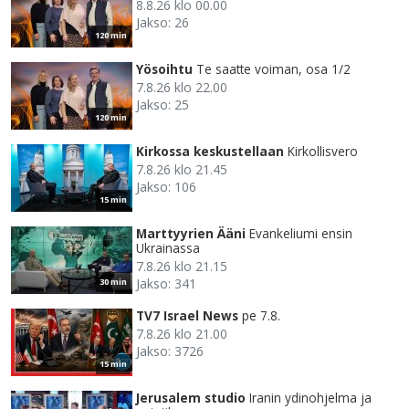
8.8.26 klo 00.00
Jakso: 26
120 min
Yösoihtu
Te saatte voiman, osa 1/2
7.8.26 klo 22.00
Jakso: 25
120 min
Kirkossa keskustellaan
Kirkollisvero
7.8.26 klo 21.45
Jakso: 106
15 min
Marttyyrien Ääni
Evankeliumi ensin
Ukrainassa
7.8.26 klo 21.15
Jakso: 341
30 min
TV7 Israel News
pe 7.8.
7.8.26 klo 21.00
Jakso: 3726
15 min
Jerusalem studio
Iranin ydinohjelma ja