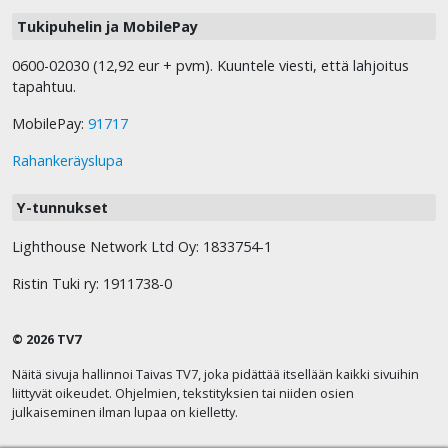
Tukipuhelin ja MobilePay
0600-02030 (12,92 eur + pvm). Kuuntele viesti, että lahjoitus
tapahtuu.
MobilePay:
91717
Rahankeräyslupa
Y-tunnukset
Lighthouse Network Ltd Oy: 1833754-1
Ristin Tuki ry: 1911738-0
© 2026 TV7
Näitä sivuja hallinnoi Taivas TV7, joka pidättää itsellään kaikki sivuihin
liittyvät oikeudet. Ohjelmien, tekstityksien tai niiden osien
julkaiseminen ilman lupaa on kielletty.