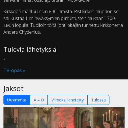
senvanhimmat osat ajoitetaan 1460-luvulle.
Kirkkoon mahtuu noin 800 ihmistä. Ristikirkon muodon se
sai Kustaa III:n hyväksymien piirrustusten mukaan 1700-
luvun lopulla. Tuolloin töitä johti pitäjän tunnettu kirkkoherra
Anders Chydenius.
Tulevia lähetyksiä
-
TV-opas »
Jaksot
Uusimmat
A – Ö
Viimeksi lähetetty
Tulossa