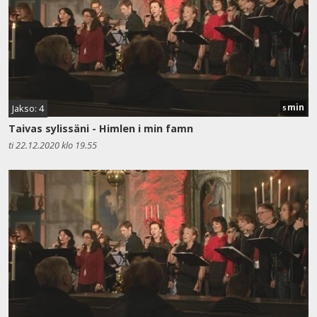
min
Jakso: 4
5
Taivas sylissäni - Himlen i min famn
ti 22.12.2020 klo 19.55