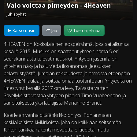
Valo voittaa pimeyden - 4Heaven
Juhlapyhät
Katso uusin
Jaa
Tue ohjelmaa
4HEAVEN on Kokkolalainen gospelryhmä, joka sai alkunsa
kesällä 2015. Musiikki on saattanut yhteen nämä 5 eri
seurakunnasta tulevat muusikot. Yhtyeen jäsenillä on
yhteinen näky ja halu viedä ilosanomaa, Jeesuksen
pelastustyöstä, Jumalan rakkaudesta ja armosta eteenpäin.
4HEAVEN laulaa ja soittaa omaa tuotantoaan. Yhtyeeltä on
ilmestynyt kesällä 2017 oma levy, Taivasta varten.
Sävellyksistä vastaa yhtyeen pianisti Timo Vuolteenaho ja
sanoituksesta yksi laulajista Marianne Brandt.
Kaarlelan vanha pitäjänkirkko on yksi Pohjanmaan
keskiaikaisista kivikirkoista, joita on kaikkiaan seitsemän.
Kirkon tarkkaa rakentamisvuotta ei tiedetä, mutta