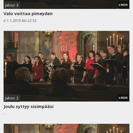
min
Jakso: 3
5
Valo voittaa pimeyden
ti 1.1.2019 klo 22.55
min
Jakso: 2
5
Joulu syttyy sisimpääsi
-