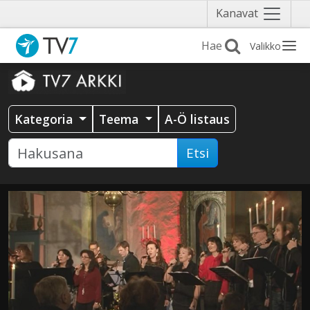
Näytä
Kanavat
valikko
Valikko
Kategoria
Teema
A-Ö listaus
Etsi